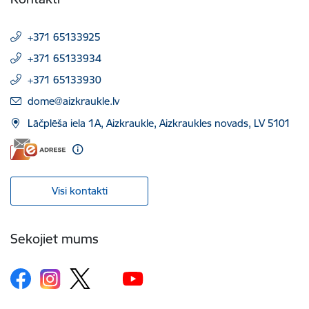
+371 65133925
+371 65133934
+371 65133930
E-pasts:
dome@aizkraukle.lv
Lāčplēša iela 1A, Aizkraukle, Aizkraukles novads, LV 5101
Visi kontakti
Sekojiet mums