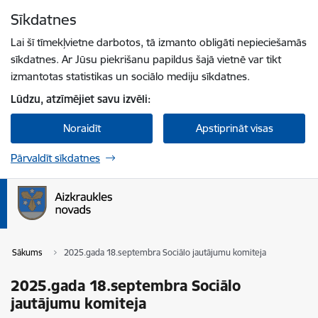
Pāriet uz lapas saturu
Sīkdatnes
Spied
lai meklētu
Enter
Lai šī tīmekļvietne darbotos, tā izmanto obligāti nepieciešamās
sīkdatnes. Ar Jūsu piekrišanu papildus šajā vietnē var tikt
izmantotas statistikas un sociālo mediju sīkdatnes.
Lūdzu, atzīmējiet savu izvēli:
Noraidīt
Apstiprināt visas
Pārvaldīt sīkdatnes
Sākums
2025.gada 18.septembra Sociālo jautājumu komiteja
2025.gada 18.septembra Sociālo
jautājumu komiteja