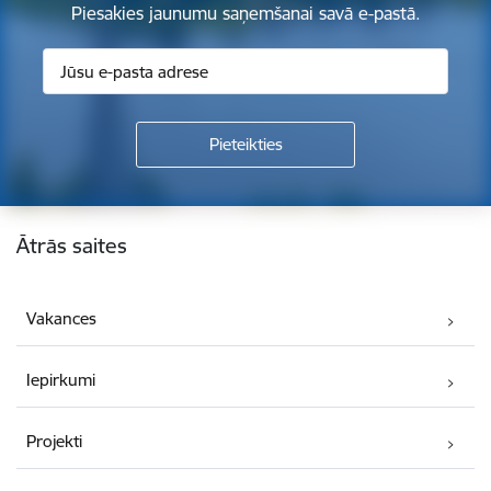
Piesakies jaunumu saņemšanai savā e-pastā.
Kājene
Ātrās saites
Vakances
Iepirkumi
Projekti