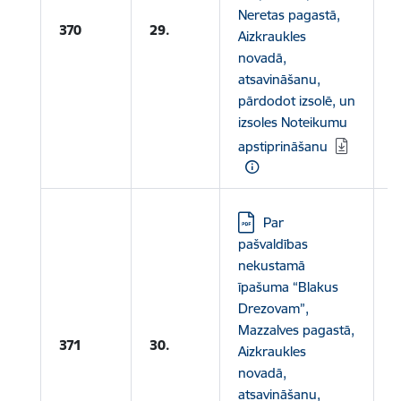
L
Neretas pagastā,
370
29.
Aizkraukles
N
novadā,
atsavināšanu,
pārdodot izsolē, un
izsoles Noteikumu
apstiprināšanu
Lejupielādēt:
Par
pašvaldības
nekustamā
īpašuma “Blakus
Drezovam”,
L
Mazzalves pagastā,
371
30.
Aizkraukles
N
novadā,
atsavināšanu,