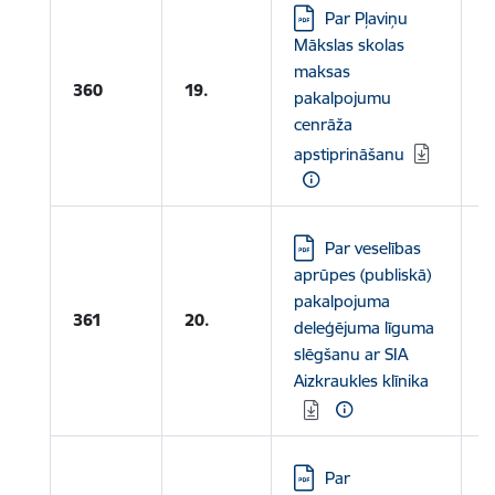
Lejupielādēt:
L
Par Pļaviņu
Mākslas skolas
P
maksas
M
360
19.
pakalpojumu
M
cenrāža
P
apstiprināšanu
C
Lejupielādēt:
Par veselības
aprūpes (publiskā)
L
pakalpojuma
361
20.
deleģējuma līguma
d
slēgšanu ar SIA
l
Aizkraukles klīnika
Lejupielādēt:
Par