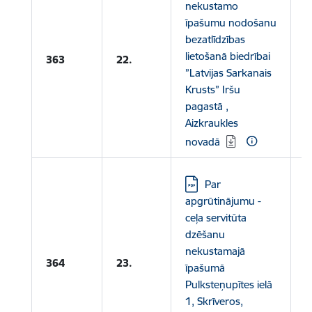
nekustamo
īpašumu nodošanu
bezatlīdzības
L
lietošanā biedrībai
363
22.
V
”Latvijas Sarkanais
Krusts” Iršu
pagastā ,
Aizkraukles
novadā
Lejupielādēt:
Par
apgrūtinājumu -
ceļa servitūta
dzēšanu
nekustamajā
L
364
23.
īpašumā
Pulksteņupītes ielā
1, Skrīveros,