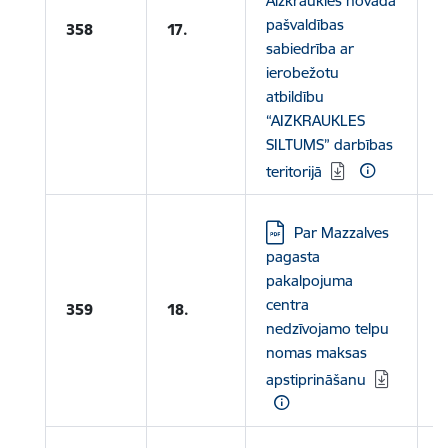
Aizkraukles novada
pašvaldības
358
17.
sabiedrība ar
ierobežotu
atbildību
“AIZKRAUKLES
SILTUMS” darbības
teritorijā
Lejupielādēt:
Par Mazzalves
pagasta
pakalpojuma
centra
359
18.
nedzīvojamo telpu
nomas maksas
apstiprināšanu