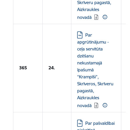
Skrīveru pagastā,
Aizkraukles
novadā
Lejupielādēt:
Par
apgrūtinājumu -
ceļa servitūta
dzēšanu
nekustamajā
L
365
24.
īpašumā
“Krampīši”,
Skrīveros, Skrīveru
pagastā,
Aizkraukles
novadā
Lejupielādēt:
Par pašvaldībai