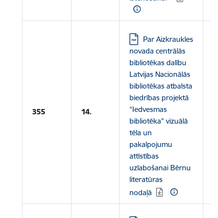
Lejupielādēt:
Par Aizkraukles
novada centrālās
bibliotēkas dalību
L
Latvijas Nacionālās
L
bibliotēkas atbalsta
N
biedrības projektā
b
“Iedvesmas
355
14.
A
bibliotēka” vizuālā
p
tēla un
“
pakalpojumu
B
attīstības
n
uzlabošanai Bērnu
literatūras
nodaļā