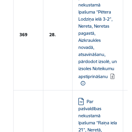
nekustamā
īpašuma “Pētera
Lodziņa ielā 3-2”,
Nereta, Neretas
L
pagastā,
369
28.
N
Aizkraukles
novadā,
atsavināšanu,
pārdodot izsolē, un
izsoles Noteikumu
apstiprināšanu
Lejupielādēt:
Par
pašvaldības
nekustamā
īpašuma “Raiņa iela
21”, Neretā,