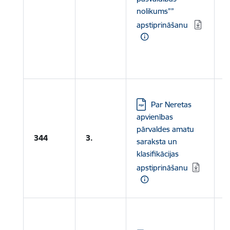
nolikums””
apstiprināšanu
L
P
r
L
Lejupielādēt:
Par Neretas
N
apvienības
A
pārvaldes amatu
P
344
3.
saraksta un
A
klasifikācijas
U
apstiprināšanu
K
L
N