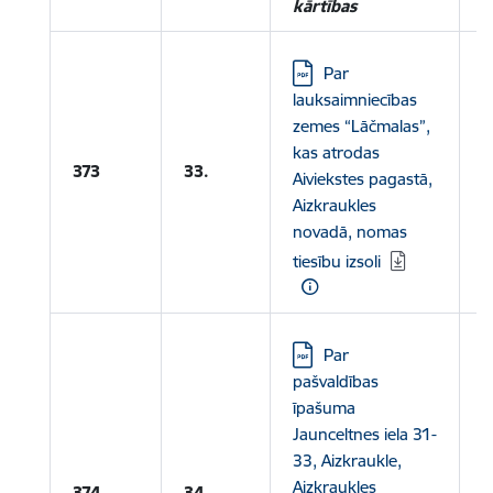
kārtības
Lejupielādēt:
Par
lauksaimniecības
zemes “Lāčmalas”,
L
kas atrodas
373
33.
Aiviekstes pagastā,
N
Aizkraukles
novadā, nomas
tiesību izsoli
Lejupielādēt:
Par
pašvaldības
īpašuma
Jaunceltnes iela 31-
33, Aizkraukle,
Aizkraukles
374
34.