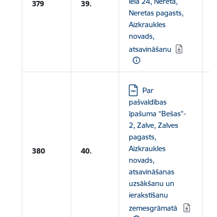
iela 24, Nereta,
A
379
39.
Neretas pagasts,
p
Aizkraukles
novads,
atsavināšanu
Lejupielādēt:
Par
pašvaldības
īpašuma “Bešas”-
2, Zalve, Zalves
pagasts,
Aizkraukles
380
40.
novads,
atsavināšanas
uzsākšanu un
ierakstīšanu
zemesgrāmatā