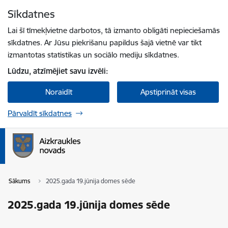
Pāriet uz lapas saturu
Sīkdatnes
Spied
lai meklētu
Enter
Lai šī tīmekļvietne darbotos, tā izmanto obligāti nepieciešamās
sīkdatnes. Ar Jūsu piekrišanu papildus šajā vietnē var tikt
izmantotas statistikas un sociālo mediju sīkdatnes.
Lūdzu, atzīmējiet savu izvēli:
Noraidīt
Apstiprināt visas
Pārvaldīt sīkdatnes
Sākums
2025.gada 19.jūnija domes sēde
2025.gada 19.jūnija domes sēde