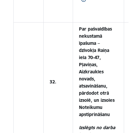
3
Par pašvaldības
nekustamā
īpašuma –
dzīvokļa Raiņa
iela 70-47,
Pļaviņas,
Aizkraukles
novads,
32.
atsavināšanu,
pārdodot otrā
izsolē, un izsoles
Noteikumu
apstiprināšanu
Izslēgts no darba