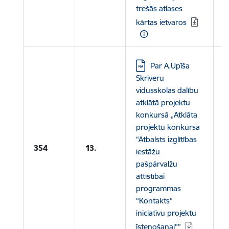
trešās atlases
kārtas ietvaros
Lejupielādēt:
Par A.Upīša
Skrīveru
vidusskolas dalību
atklātā projektu
konkursā „Atklāta
projektu konkursa
“Atbalsts izglītības
354
13.
iestāžu
pašpārvalžu
attīstībai
programmas
“Kontakts”
iniciatīvu projektu
īstenošanai””