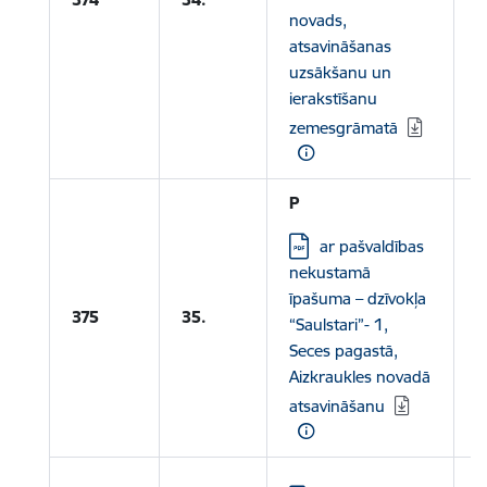
novads,
atsavināšanas
uzsākšanu un
ierakstīšanu
zemesgrāmatā
P
Lejupielādēt:
ar pašvaldības
nekustamā
L
īpašuma – dzīvokļa
A
375
35.
“Saulstari”- 1,
p
Seces pagastā,
Aizkraukles novadā
atsavināšanu