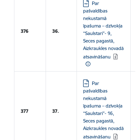
Lejupielādēt:
Par
pašvaldības
nekustamā
L
īpašuma – dzīvokļa
A
376
36.
“Saulstari”- 9,
p
Seces pagastā,
Aizkraukles novadā
atsavināšanu
Lejupielādēt:
Par
pašvaldības
nekustamā
L
īpašuma – dzīvokļa
A
377
37.
“Saulstari”- 16,
p
Seces pagastā,
Aizkraukles novadā
atsavināšanu