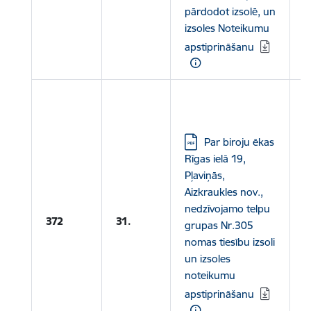
pārdodot izsolē, un
izsoles Noteikumu
apstiprināšanu
L
N
Lejupielādēt:
Par biroju ēkas
Rīgas ielā 19,
L
Pļaviņās,
1
Aizkraukles nov.,
nedzīvojamo telpu
372
31.
grupas Nr.305
L
nomas tiesību izsoli
2
un izsoles
noteikumu
apstiprināšanu
L