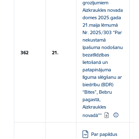
grozījumiem
Aizkraukles novada
domes 2025.gada
L
21.maija lēmumā
Nr. 2025/303 “Par
P
nekustamā
L
īpašuma nodošanu
p
362
21.
bezatlīdzības
ī
lietošanā un
n
patapinājuma
b
līguma slēgšanu ar
l
biedrību (BDR)
(
“Bites”, Bebru
pagastā,
Aizkraukles
novadā””
Lejupielādēt:
Par papildus