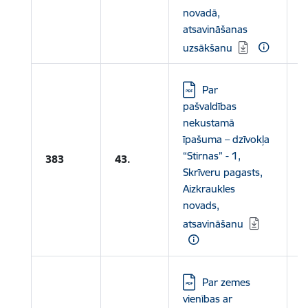
novadā,
atsavināšanas
uzsākšanu
Lejupielādēt:
Par
pašvaldības
nekustamā
L
īpašuma – dzīvokļa
“Stirnas” - 1,
A
383
43.
Skrīveru pagasts,
p
Aizkraukles
novads,
atsavināšanu
Lejupielādēt:
Par zemes
vienības ar