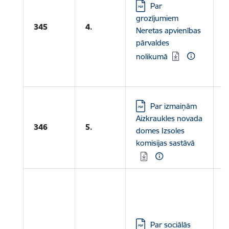
Lejupielādēt:
Par
N
grozījumiem
A
345
4.
Neretas apvienības
P
pārvaldes
N
nolikumā
G
Lejupielādēt:
Par izmaiņām
Aizkraukles novada
346
5.
domes Izsoles
komisijas sastāvā
L
S
A
Lejupielādēt:
Par sociālās
C