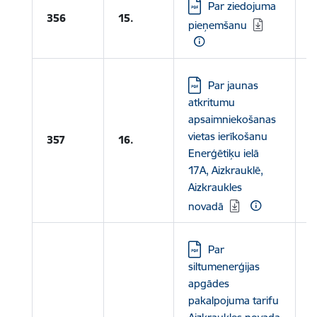
Lejupielādēt:
Par ziedojuma
356
15.
pieņemšanu
Lejupielādēt:
Par jaunas
atkritumu
apsaimniekošanas
vietas ierīkošanu
357
16.
Enerģētiķu ielā
17A, Aizkrauklē,
Aizkraukles
novadā
Lejupielādēt:
Par
siltumenerģijas
apgādes
pakalpojuma tarifu