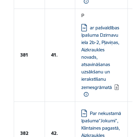
P
Lejupielādēt:
ar pašvaldības
īpašuma Dzirnavu
iela 2b-2, Pļaviņas,
Aizkraukles
381
41.
novads,
atsavināšanas
uzsākšanu un
ierakstīšanu
zemesgrāmatā
Lejupielādēt:
Par nekustamā
īpašuma“Jokumi”,
Klintaines pagastā,
382
42.
Aizkraukles