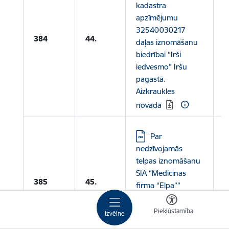
kadastra
apzīmējumu
32540030217
L
384
44.
daļas iznomāšanu
p
biedrībai “Irši
iedvesmo” Iršu
pagastā.
Aizkraukles
novadā
Lejupielādēt:
Par
nedzīvojamās
telpas iznomāšanu
SIA “Medicīnas
385
45.
firma “Elpa””
Melioratoru ielā 1,
Koknesē,
Piekļūstamība
Izvēlne
Aizkraukles