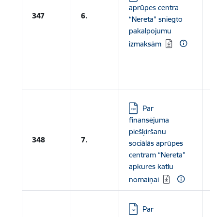
aprūpes centra
"
347
6.
“Nereta” sniegto
I
pakalpojumu
A
V
izmaksām
I
2
Lejupielādēt:
Par
finansējuma
piešķiršanu
348
7.
sociālās aprūpes
centram “Nereta”
apkures katlu
nomaiņai
Lejupielādēt:
Par