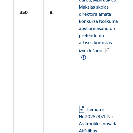
Mākslas skolas
L
350
9.
direktora amata
a
konkursa Nolikuma
apstiprināšanu un
L
pretendenta
1
atlases komisijas
v
izveidošanu
v
L
2
v
v
Lejupielādēt:
Lēmums
Nr.2025/351 Par
Aizkraukles novada
Attīstības