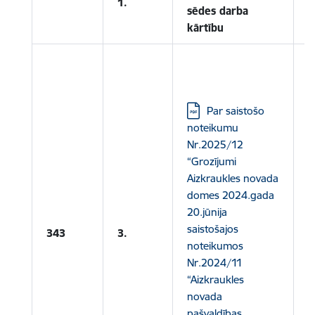
1.
sēdes darba
kārtību
L
N
N
Lejupielādēt:
Par saistošo
G
noteikumu
A
Nr.2025/12
N
“Grozījumi
2
Aizkraukles novada
2
domes 2024.gada
S
20.jūnija
N
saistošajos
343
3.
N
noteikumos
“
Nr.2024/11
N
“Aizkraukles
P
novada
N
pašvaldības