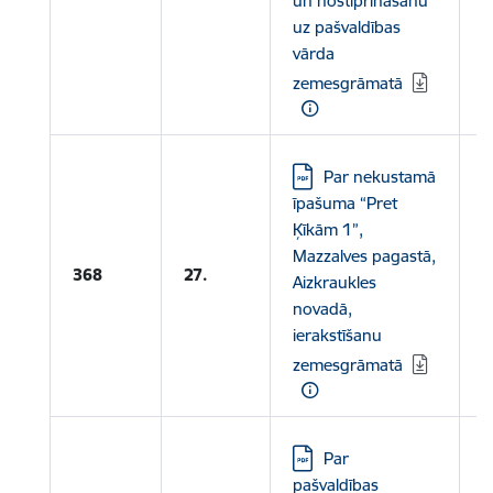
un nostiprināšanu
uz pašvaldības
vārda
zemesgrāmatā
Lejupielādēt:
Par nekustamā
īpašuma “Pret
Ķīkām 1”,
L
Mazzalves pagastā,
368
27.
Aizkraukles
N
novadā,
ierakstīšanu
zemesgrāmatā
Lejupielādēt:
Par
pašvaldības