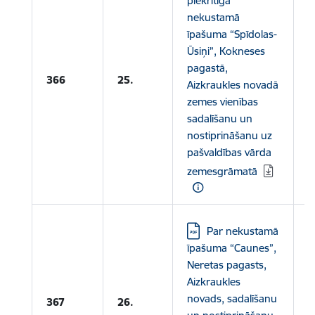
piekritīgā
nekustamā
īpašuma “Spīdolas-
Ūsiņi”, Kokneses
pagastā,
L
366
25.
Aizkraukles novadā
zemes vienības
sadalīšanu un
nostiprināšanu uz
pašvaldības vārda
zemesgrāmatā
Lejupielādēt:
Par nekustamā
īpašuma “Caunes”,
Neretas pagasts,
L
Aizkraukles
p
novads, sadalīšanu
367
26.
L