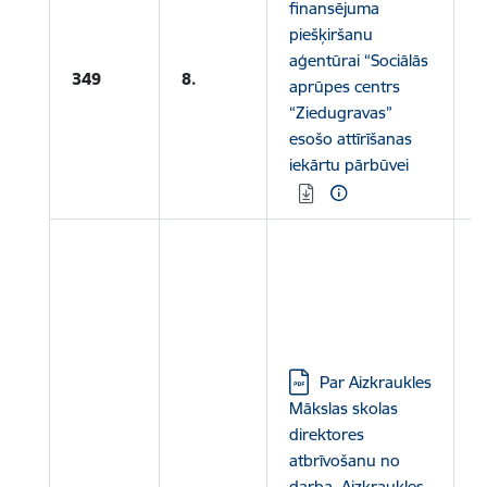
finansējuma
piešķiršanu
aģentūrai “Sociālās
349
8.
aprūpes centrs
“Ziedugravas”
esošo attīrīšanas
iekārtu pārbūvei
L
N
A
M
D
Lejupielādēt:
Par Aizkraukles
A
Mākslas skolas
K
direktores
N
atbrīvošanu no
darba, Aizkraukles