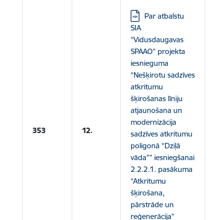
Lejupielādēt:
Par atbalstu
SIA
“Vidusdaugavas
SPAAO” projekta
iesnieguma
“Nešķirotu sadzīves
atkritumu
šķirošanas līniju
atjaunošana un
modernizācija
353
12.
sadzīves atkritumu
poligonā “Dziļā
vāda”” iesniegšanai
2.2.2.1. pasākuma
“Atkritumu
šķirošana,
pārstrāde un
reģenerācija”