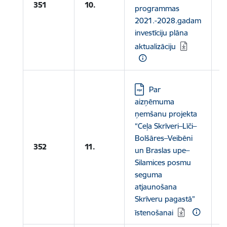
L
351
10.
programmas
p
2021.-2028.gadam
investīciju plāna
aktualizāciju
Lejupielādēt:
Par
aizņēmuma
ņemšanu projekta
“Ceļa Skrīveri–Līči–
Bolšāres–Veibēni
352
11.
un Braslas upe–
Silamices posmu
seguma
atjaunošana
Skrīveru pagastā”
īstenošanai