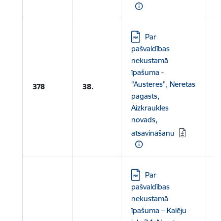
Lejupielādēt:
Par
pašvaldības
nekustamā
L
īpašuma -
“Austeres”, Neretas
A
378
38.
pagasts,
p
Aizkraukles
novads,
atsavināšanu
Lejupielādēt:
Par
pašvaldības
nekustamā
L
īpašuma – Kalēju