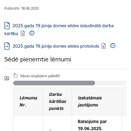
Publicēts: 18.06.2025.
Lejupielādēt:
2025.gada 19.jūnija domes sēdes izsludinātā darba
kārtība
Lejupielādēt:
2025.gada 19.jūnija domes sēdes protokols
Sēdē pieņemtie lēmumi
Tabulu iespējams pabīdīt!
Darba
P
Lēmuma
Izskatāmais
kārtības
n
Nr.
jautājums
punkts
p
Balsojums par
19.06.2025.