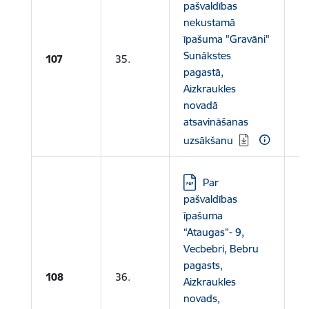
pašvaldības
nekustamā
īpašuma "Gravāni"
Sunākstes
107
35.
pagastā,
Aizkraukles
novadā
atsavināšanas
uzsākšanu
Lejupielādēt:
Par
pašvaldības
īpašuma
“Ataugas”- 9,
Vecbebri, Bebru
pagasts,
108
36.
Aizkraukles
novads,