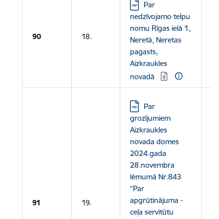
Lejupielādēt:
Par
nedzīvojamo telpu
nomu Rīgas ielā 1,
90
18.
Neretā, Neretas
pagasts,
Aizkraukles
novadā
Lejupielādēt:
Par
grozījumiem
Aizkraukles
novada domes
2024.gada
28.novembra
lēmumā Nr.843
“Par
apgrūtinājuma -
91
19.
ceļa servitūtu