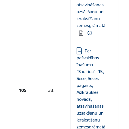
atsavināšanas
uzsākšanu un
ierakstīšanu
zemesgrāmatā
Lejupielādēt:
Par
pašvaldības
īpašuma
“Saulrieti”- 15,
Sece, Seces
pagasts,
105
33.
Aizkraukles
novads,
atsavināšanas
uzsākšanu un
ierakstīšanu
zemesgrāmatā