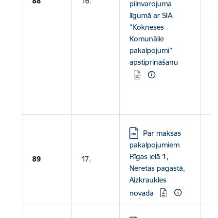
88
16.
pilnvarojuma
Le
līgumā ar SIA
V
“Kokneses
pa
Komunālie
dz
pakalpojumi”
pā
apstiprināšanu
pi
N
Lejupielādēt:
Par maksas
pakalpojumiem
Rīgas ielā 1,
89
17.
Neretas pagastā,
Aizkraukles
novadā