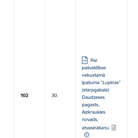
P
Le
īp
Da
Ai
ka
Lejupielādēt:
Par
0
pašvaldības
A
nekustamā
P
īpašuma “Lupīnas”
(starpgabala)
102
30.
Daudzeses
Le
pagasts,
īp
Aizkraukles
Da
novads,
Ai
atvasināšanu
ka
0