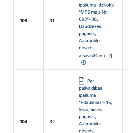
īpašuma -dzīvokļa
Nr
"MRS māja Nr.
Da
693"- 36,
Ai
103
31.
Daudzeses
ka
pagasts,
9
Aizkraukles
A
novads
P
atsavināšanu
Lejupielādēt:
Par
pašvaldības
īpašuma
“Rītausmas”- 16,
Sece, Seces
pagasts,
104
32.
Aizkraukles
novads,