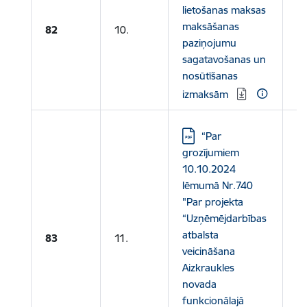
lietošanas maksas
maksāšanas
82
10.
paziņojumu
sagatavošanas un
nosūtīšanas
izmaksām
Lejupielādēt:
“Par
grozījumiem
10.10.2024
lēmumā Nr.740
"Par projekta
“Uzņēmējdarbības
atbalsta
83
11.
veicināšana
Aizkraukles
novada
funkcionālajā