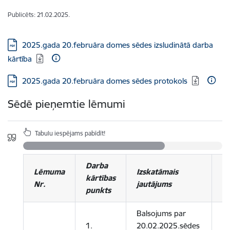
Publicēts: 21.02.2025.
Lejupielādēt:
2025.gada 20.februāra domes sēdes izsludinātā darba
kārtība
Lejupielādēt:
2025.gada 20.februāra domes sēdes protokols
Sēdē pieņemtie lēmumi
Tabulu iespējams pabīdīt!
Darba
P
Lēmuma
Izskatāmais
kārtības
no
Nr.
jautājums
punkts
pi
Balsojums par
1.
20.02.2025.sēdes