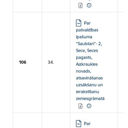
Lejupielādēt:
Par
pašvaldības
īpašuma
“Saulstari”- 2,
Sece, Seces
pagasts,
106
34.
Aizkraukles
novads,
atsavināšanas
uzsākšanu un
ierakstīšanu
zemesgrāmatā
Lejupielādēt:
Par