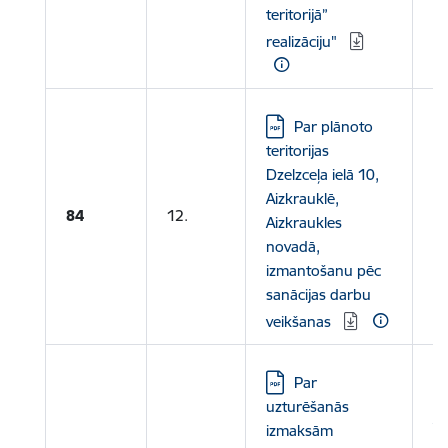
teritorijā”
realizāciju"
Lejupielādēt:
Par plānoto
teritorijas
Dzelzceļa ielā 10,
Aizkrauklē,
84
12.
Aizkraukles
novadā,
izmantošanu pēc
sanācijas darbu
veikšanas
Lejupielādēt:
Par
Le
uzturēšanās
A
izmaksām
u