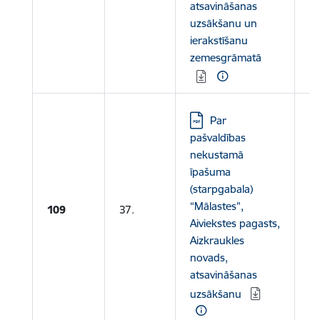
atsavināšanas
uzsākšanu un
ierakstīšanu
zemesgrāmatā
Lejupielādēt:
Par
pašvaldības
nekustamā
īpašuma
(starpgabala)
Le
“Mālastes”,
109
37.
Aiviekstes pagasts,
pi
Aizkraukles
novads,
atsavināšanas
uzsākšanu