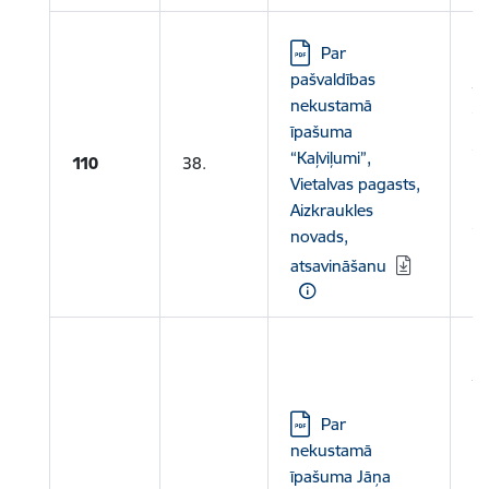
Lejupielādēt:
Par
Le
pašvaldības
īp
nekustamā
Vi
īpašuma
Ai
“Kaļviļumi”,
110
38.
ka
Vietalvas pagasts,
N
Aizkraukles
A
novads,
P
atsavināšanu
Le
ī
Pu
Lejupielādēt:
Par
ka
nekustamā
N
īpašuma Jāņa