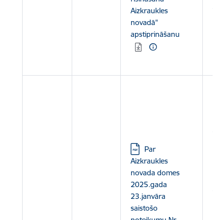
A
Aizkraukles
N
novadā"
apstiprināšanu
Le
ra
Le
N
N
A
P
Lejupielādēt:
Par
B
Aizkraukles
J
novada domes
IN
2025.gada
A
23.janvāra
N
saistošo
noteikumu Nr.