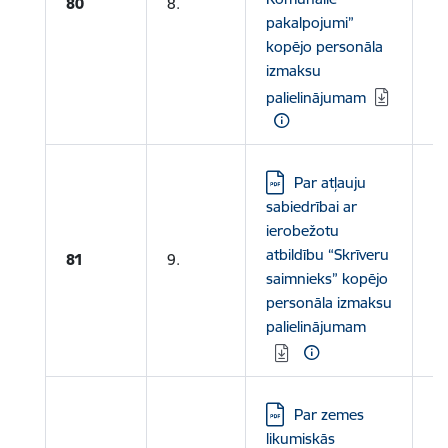
80
8.
pakalpojumi”
kopējo personāla
izmaksu
palielinājumam
Lejupielādēt:
Par atļauju
sabiedrībai ar
ierobežotu
atbildību “Skrīveru
81
9.
saimnieks” kopējo
personāla izmaksu
palielinājumam
Lejupielādēt:
Par zemes
likumiskās