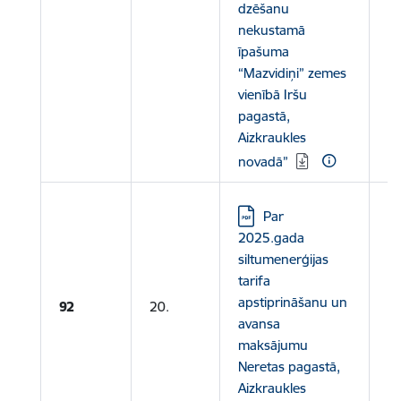
dzēšanu
nekustamā
īpašuma
“Mazvidiņi” zemes
vienībā Iršu
pagastā,
Aizkraukles
novadā”
Lejupielādēt:
Par
2025.gada
siltumenerģijas
Le
tarifa
apstiprināšanu un
S
92
20.
avansa
T
maksājumu
P
Neretas pagastā,
Aizkraukles