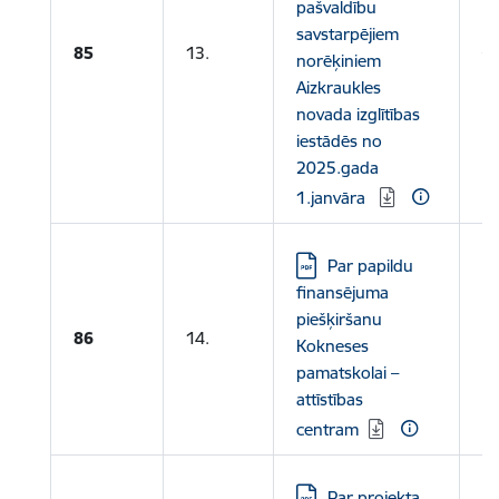
pašvaldību
i
savstarpējiem
Ai
85
13.
norēķiniem
pa
Aizkraukles
pi
novada izglītības
iz
iestādēs no
n
2025.gada
1.
1.janvāra
Lejupielādēt:
Par papildu
finansējuma
piešķiršanu
86
14.
Kokneses
pamatskolai –
attīstības
centram
Lejupielādēt:
Par projekta