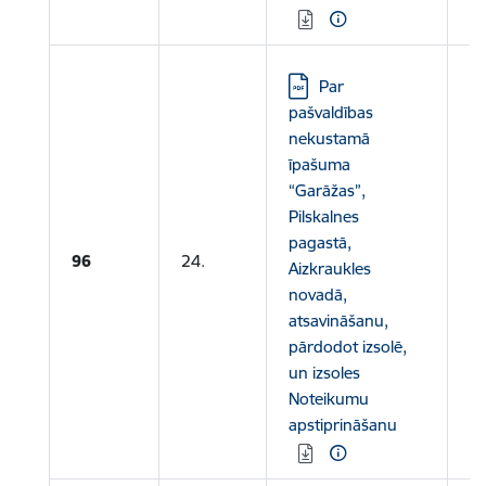
Lejupielādēt:
Par
pašvaldības
nekustamā
īpašuma
“Garāžas”,
Pilskalnes
pagastā,
Le
96
24.
Aizkraukles
no
novadā,
atsavināšanu,
pārdodot izsolē,
un izsoles
Noteikumu
apstiprināšanu