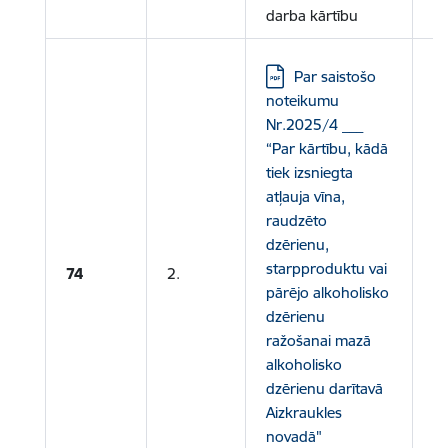
darba kārtību
Lejupielādēt:
Par saistošo
noteikumu
Nr.2025/4 ___
“Par kārtību, kādā
tiek izsniegta
atļauja vīna,
Le
raudzēto
N
dzērienu,
2
starpproduktu vai
74
2.
pārējo alkoholisko
Le
dzērienu
ra
ražošanai mazā
alkoholisko
dzērienu darītavā
Aizkraukles
novadā"