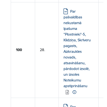
Lejupielādēt:
Par
pašvaldības
nekustamā
īpašuma
"Plostnieki"-5,
Klidziņa, Skrīveru
pagasts,
Le
100
28.
Aizkraukles
no
novads,
atsavināšanu,
pārdodot izsolē,
un izsoles
Noteikumu
apstiprināšanu
Lejupielādēt:
Par