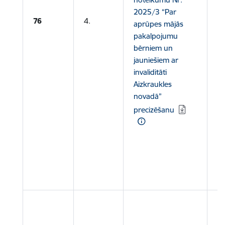
Le
2025/3 “Par
P
76
4.
aprūpes mājās
a
pakalpojumu
Le
bērniem un
Ne
jauniešiem ar
n
invaliditāti
a
Aizkraukles
p
novadā”
bē
precizēšanu
ar
Le
ra
Le
2