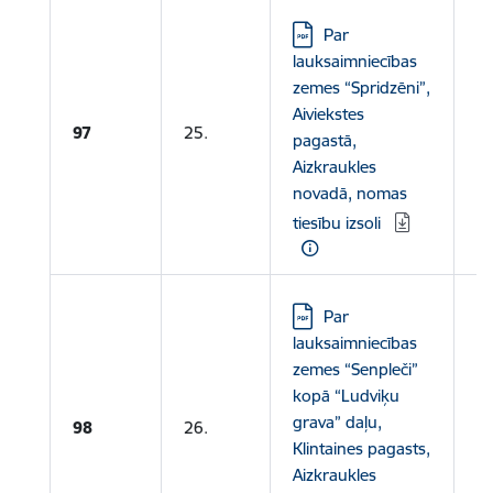
Lejupielādēt:
Par
lauksaimniecības
zemes “Spridzēni”,
Aiviekstes
Le
97
25.
pagastā,
no
Aizkraukles
novadā, nomas
tiesību izsoli
Lejupielādēt:
Par
lauksaimniecības
zemes “Senpleči”
kopā “Ludviķu
Le
grava” daļu,
98
26.
Klintaines pagasts,
no
Aizkraukles