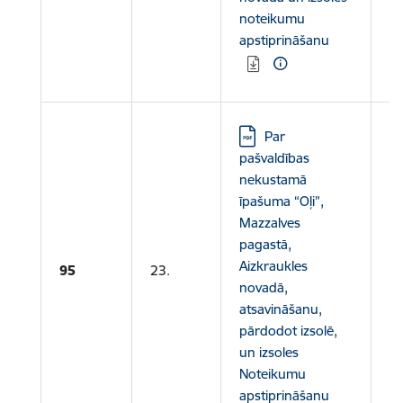
Le
noteikumu
T
apstiprināšanu
L
(p
Lejupielādēt:
Par
pašvaldības
nekustamā
īpašuma “Oļi”,
Mazzalves
pagastā,
Le
Aizkraukles
95
23.
novadā,
no
atsavināšanu,
pārdodot izsolē,
un izsoles
Noteikumu
apstiprināšanu