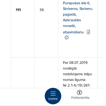
Sk
Purapuķes iela 6,
pa
Skrīveros, Skrīveru
111
39.
Ai
pagastā,
ze
Aizkraukles
ka
novadā,
a
atsavināšanu
3
A
P
Par 08.07.2019.
noslēgtā
nedzīvojamo telpu
nomas līguma
Nr.2.1-6/19/261-
LI pagarināšanu
40.
ģimenes ārstei
Piekļūstamība
Izvēlne
Dainai EGLĪTEI