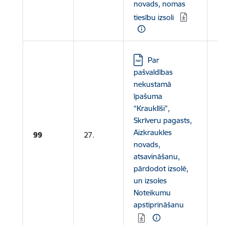
novads, nomas
tiesību izsoli
Lejupielādēt:
Par
pašvaldības
nekustamā
īpašuma
“Krauklīši”,
Skrīveru pagasts,
Le
Aizkraukles
99
27.
N
novads,
atsavināšanu,
pārdodot izsolē,
un izsoles
Noteikumu
apstiprināšanu