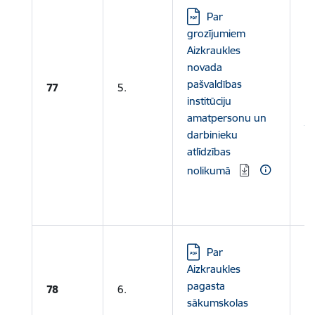
Lejupielādēt:
Par
Le
grozījumiem
Ie
Aizkraukles
gr
novada
am
pašvaldības
77
5.
d
institūciju
iz
amatpersonu un
īp
darbinieku
atlīdzības
Le
nolikumā
N
ko
re
Lejupielādēt:
Par
Aizkraukles
pagasta
78
6.
sākumskolas