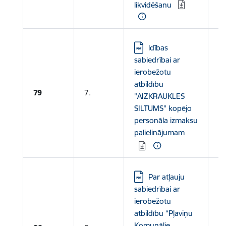
likvidēšanu
Lejupielādēt:
ldības
sabiedrībai ar
ierobežotu
atbildību
79
7.
"AIZKRAUKLES
SILTUMS" kopējo
personāla izmaksu
palielinājumam
Lejupielādēt:
Par atļauju
sabiedrībai ar
ierobežotu
atbildību “Pļaviņu
Komunālie