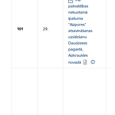
pašvaldības
nekustamā
īpašuma
"Aizpores"
101
29.
atsavināšanas
uzsākšanu
Daudzeses
pagastā,
Aizkraukles
novadā
Le
īp
Da
Ai
ka
0
A