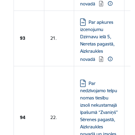
novadā
Lejupielādēt:
Par apkures
izcenojumu
Dzirnavu ielā 5,
93
21.
Neretas pagastā,
Aizkraukles
novadā
Le
Lejupielādēt:
Par
N
nedzīvojamo telpu
Le
nomas tiesību
izsoli nekustamajā
P
īpašumā “Zvaniņš”
ne
94
22.
Sērenes pagastā,
no
Aizkraukles
iz
novadā un izsoles