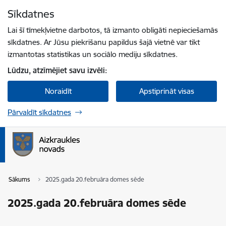
Pāriet uz lapas saturu
Sīkdatnes
Spied
lai meklētu
Enter
Lai šī tīmekļvietne darbotos, tā izmanto obligāti nepieciešamās
sīkdatnes. Ar Jūsu piekrišanu papildus šajā vietnē var tikt
izmantotas statistikas un sociālo mediju sīkdatnes.
Lūdzu, atzīmējiet savu izvēli:
Noraidīt
Apstiprināt visas
Pārvaldīt sīkdatnes
Sākums
2025.gada 20.februāra domes sēde
2025.gada 20.februāra domes sēde