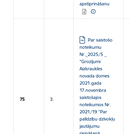
apstiprināšanu
Le
N
Lejupielādēt:
Par saistošo
2
noteikumu
“
Nr._2025/5 _
A
"Grozījumi
N
Aizkraukles
2
novada domes
1
2021.gada
S
17.novembra
N
saistošajos
75
3.
2
noteikumos Nr.
P
2021/19 "Par
D
palīdzību dzīvokļu
J
jautājumu
R
risināšanā