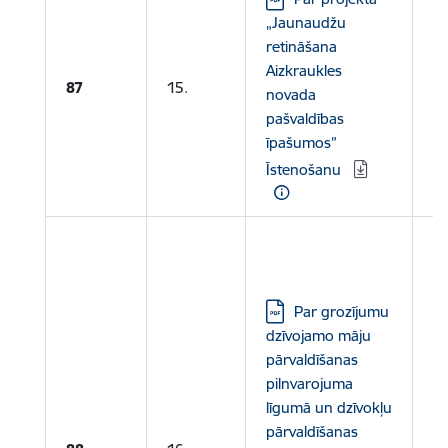
„Jaunaudžu
retināšana
Aizkraukles
87
15.
novada
pašvaldības
īpašumos”
Īstenošanu
Le
V
pa
Lejupielādēt:
Par grozījumu
dz
dzīvojamo māju
pā
pārvaldīšanas
pi
pilnvarojuma
N
līgumā un dzīvokļu
pārvaldīšanas