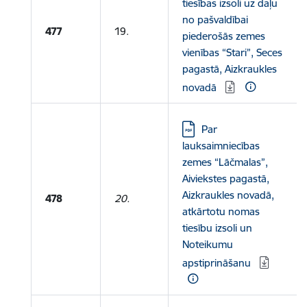
tiesības izsoli uz daļu
no pašvaldībai
477
19.
piederošās zemes
vienības “Stari”, Seces
pagastā, Aizkraukles
novadā
Lejupielādēt:
Par
lauksaimniecības
zemes “Lāčmalas”,
Aiviekstes pagastā,
Aizkraukles novadā,
478
20.
atkārtotu nomas
tiesību izsoli un
Noteikumu
apstiprināšanu