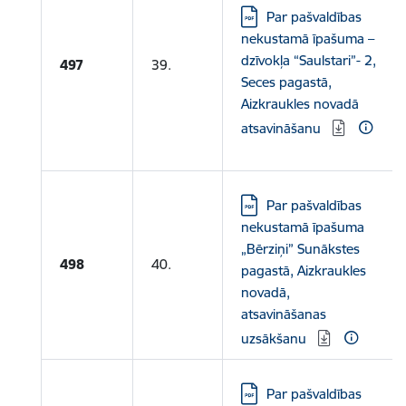
Lejupielādēt:
Par pašvaldības
nekustamā īpašuma –
dzīvokļa “Saulstari”- 2,
497
39.
Seces pagastā,
Aizkraukles novadā
atsavināšanu
Lejupielādēt:
Par pašvaldības
nekustamā īpašuma
„Bērziņi” Sunākstes
498
40.
pagastā, Aizkraukles
novadā,
atsavināšanas
uzsākšanu
Lejupielādēt:
Par pašvaldības