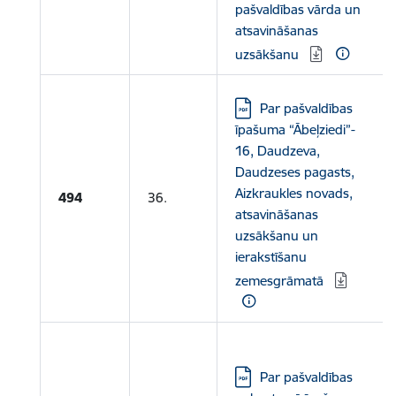
pašvaldības vārda un
atsavināšanas
uzsākšanu
Lejupielādēt:
Par pašvaldības
īpašuma “Ābeļziedi”-
16, Daudzeva,
Daudzeses pagasts,
Aizkraukles novads,
494
36.
atsavināšanas
uzsākšanu un
ierakstīšanu
zemesgrāmatā
Lejupielādēt:
Par pašvaldības