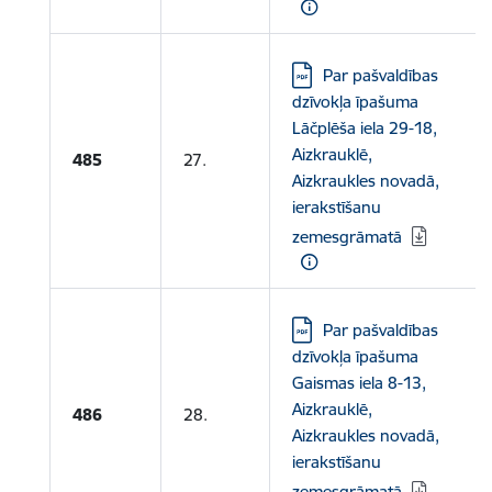
Lejupielādēt:
Par pašvaldības
dzīvokļa īpašuma
Lāčplēša iela 29-18,
Aizkrauklē,
485
27.
Aizkraukles novadā,
ierakstīšanu
zemesgrāmatā
Lejupielādēt:
Par pašvaldības
dzīvokļa īpašuma
Gaismas iela 8-13,
Aizkrauklē,
486
28.
Aizkraukles novadā,
ierakstīšanu
zemesgrāmatā