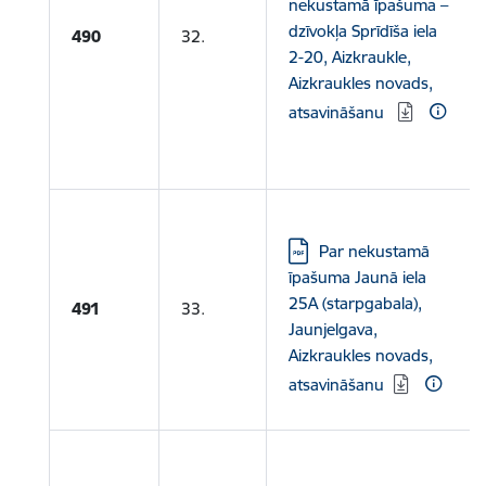
nekustamā īpašuma –
dzīvokļa Sprīdīša iela
490
32.
2-20, Aizkraukle,
Aizkraukles novads,
atsavināšanu
Lejupielādēt:
Par nekustamā
īpašuma Jaunā iela
25A (starpgabala),
491
33.
Jaunjelgava,
Aizkraukles novads,
atsavināšanu