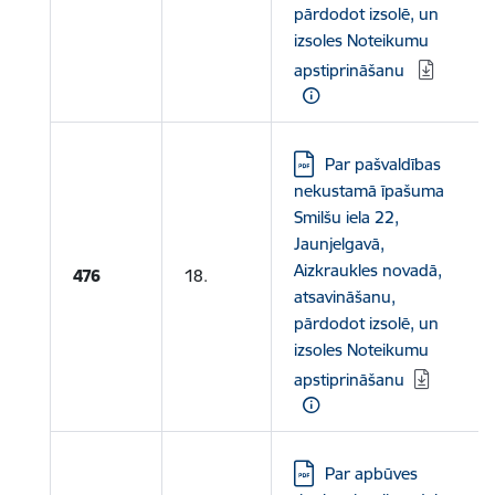
pārdodot izsolē, un
izsoles Noteikumu
apstiprināšanu
Lejupielādēt:
Par pašvaldības
nekustamā īpašuma
Smilšu iela 22,
Jaunjelgavā,
Aizkraukles novadā,
476
18.
atsavināšanu,
pārdodot izsolē, un
izsoles Noteikumu
apstiprināšanu
Lejupielādēt:
Par apbūves