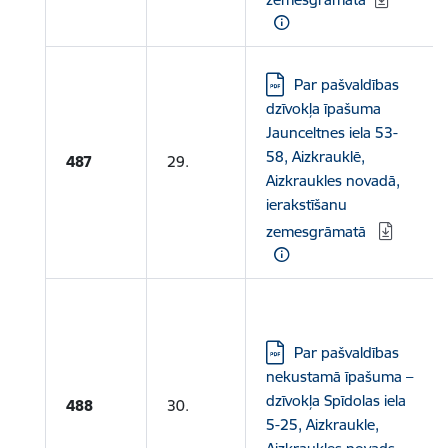
Lejupielādēt:
Par pašvaldības
dzīvokļa īpašuma
Jaunceltnes iela 53-
58, Aizkrauklē,
487
29.
Aizkraukles novadā,
ierakstīšanu
zemesgrāmatā
Lejupielādēt:
Par pašvaldības
nekustamā īpašuma –
dzīvokļa Spīdolas iela
488
30.
5-25, Aizkraukle,