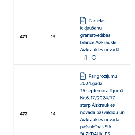
Lejupielādēt:
Par ielas
iekļaušanu
grāmatvedības
471
13.
bilancē Aizkrauklē,
Aizkraukles novadā
Lejupielādēt:
Par grozījumu
2024.gada
16.septembra līgumā
Nr.6.17/2024/77
starp Aizkraukles
novada pašvaldību un
472
14.
Aizkraukles novada
pašvaldības SIA
“AIZKRAUKLES