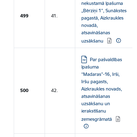
nekustamā īpašuma
„Bērziņi 1”, Sunākstes
499
41.
pagastā, Aizkraukles
novadā,
atsavināšanas
uzsākšanu
Lejupielādēt:
Par pašvaldības
īpašuma
“Madaras”-16, Irši,
Iršu pagasts,
Aizkraukles novads,
500
42.
atsavināšanas
uzsākšanu un
ierakstīšanu
zemesgrāmatā