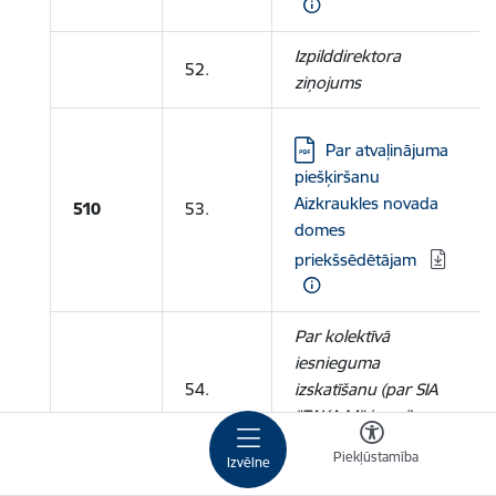
Izpilddirektora
52.
ziņojums
Lejupielādēt:
Par atvaļinājuma
piešķiršanu
Aizkraukles novada
510
53.
domes
priekšsēdētājam
Par kolektīvā
iesnieguma
54.
izskatīšanu (par SIA
"TAKA M" ieceri)
Informatīvs ziņojums
Piekļūstamība
Izvēlne