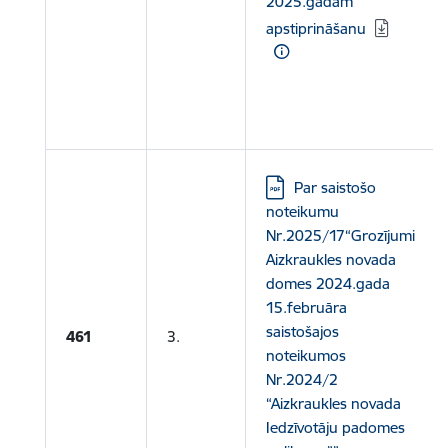
2025.gadam”
apstiprināšanu
Lejupielādēt:
Par saistošo
noteikumu
Nr.2025/17“Grozījumi
Aizkraukles novada
domes 2024.gada
15.februāra
saistošajos
461
3.
noteikumos
Nr.2024/2
“Aizkraukles novada
Iedzīvotāju padomes