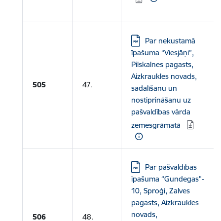
Lejupielādēt:
Par nekustamā
īpašuma “Viesjāņi”,
Pilskalnes pagasts,
Aizkraukles novads,
505
47.
sadalīšanu un
nostiprināšanu uz
pašvaldības vārda
zemesgrāmatā
Lejupielādēt:
Par pašvaldības
īpašuma “Gundegas”-
10, Sproģi, Zalves
pagasts, Aizkraukles
novads,
506
48.