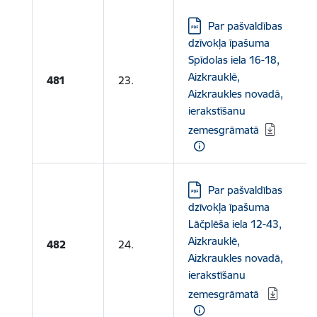
Lejupielādēt:
Par pašvaldības
dzīvokļa īpašuma
Spīdolas iela 16-18,
Aizkrauklē,
481
23.
Aizkraukles novadā,
ierakstīšanu
zemesgrāmatā
Lejupielādēt:
Par pašvaldības
dzīvokļa īpašuma
Lāčplēša iela 12-43,
Aizkrauklē,
482
24.
Aizkraukles novadā,
ierakstīšanu
zemesgrāmatā