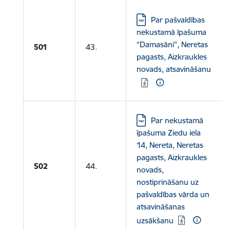
Lejupielādēt:
Par pašvaldības
nekustamā īpašuma
“Damasāni”, Neretas
501
43.
pagasts, Aizkraukles
novads, atsavināšanu
Lejupielādēt:
Par nekustamā
īpašuma Ziedu iela
14, Nereta, Neretas
pagasts, Aizkraukles
502
44.
novads,
nostiprināšanu uz
pašvaldības vārda un
atsavināšanas
uzsākšanu