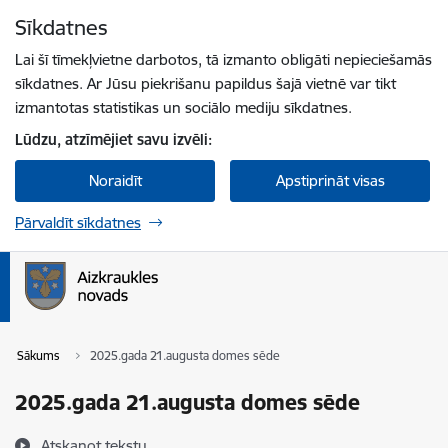
Pāriet uz lapas saturu
Sīkdatnes
Spied
lai meklētu
Enter
Lai šī tīmekļvietne darbotos, tā izmanto obligāti nepieciešamās
sīkdatnes. Ar Jūsu piekrišanu papildus šajā vietnē var tikt
izmantotas statistikas un sociālo mediju sīkdatnes.
Lūdzu, atzīmējiet savu izvēli:
Noraidīt
Apstiprināt visas
Pārvaldīt sīkdatnes
Sākums
2025.gada 21.augusta domes sēde
2025.gada 21.augusta domes sēde
Atskaņot tekstu