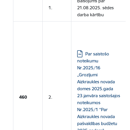
Balsojums par
1.
21.08.2025. sēdes
darba kārtību
Lejupielādēt:
Par saistošo
noteikumu
Nr.2025/16
„Grozījumi
Aizkraukles novada
domes 2025.gada
23.janvāra saistošajos
460
2.
noteikumos
Nr.2025/1 “Par
Aizkraukles novada
pašvaldības budžetu