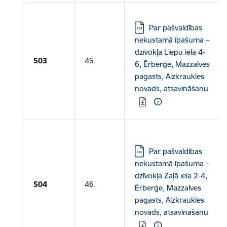
Lejupielādēt:
Par pašvaldības
nekustamā īpašuma –
dzīvokļa Liepu iela 4-
503
45.
6, Ērberģe, Mazzalves
pagasts, Aizkraukles
novads, atsavināšanu
Lejupielādēt:
Par pašvaldības
nekustamā īpašuma –
dzīvokļa Zaļā iela 2-4,
504
46.
Ērberģe, Mazzalves
pagasts, Aizkraukles
novads, atsavināšanu