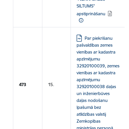
SILTUMS”
apstiprināšanu
Lejupielādēt:
Par piekrišanu
pašvaldības zemes
vienības ar kadastra
apzīmējumu
32920100039, zemes
vienības ar kadastra
apzīmējumu
473
15.
32920100038 daļas
un inženierbūves
daļas nodošanu
īpašumā bez
atlīdzības valstij
Zemkopības
ministrijas personā