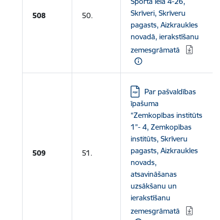
Sporta iela 4-26,
Skrīveri, Skrīveru
508
50.
pagasts, Aizkraukles
novadā, ierakstīšanu
zemesgrāmatā
Lejupielādēt:
Par pašvaldības
īpašuma
“Zemkopības institūts
1”- 4, Zemkopības
institūts, Skrīveru
pagasts, Aizkraukles
509
51.
novads,
atsavināšanas
uzsākšanu un
ierakstīšanu
zemesgrāmatā