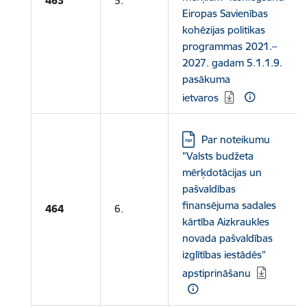
463
5.
Eiropas Savienības
kohēzijas politikas
programmas 2021.–
2027. gadam 5.1.1.9.
pasākuma
ietvaros
Lejupielādēt:
Par noteikumu
"Valsts budžeta
mērķdotācijas un
pašvaldības
finansējuma sadales
464
6.
kārtība Aizkraukles
novada pašvaldības
izglītības iestādēs"
apstiprināšanu