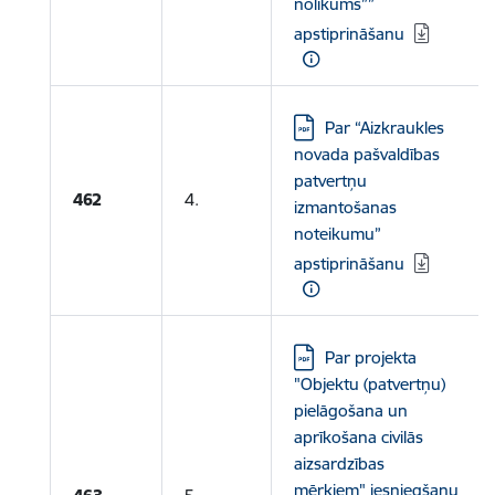
nolikums””
apstiprināšanu
Lejupielādēt:
Par “Aizkraukles
novada pašvaldības
patvertņu
462
4.
izmantošanas
noteikumu”
apstiprināšanu
Lejupielādēt:
Par projekta
"Objektu (patvertņu)
pielāgošana un
aprīkošana civilās
aizsardzības
mērķiem" iesniegšanu