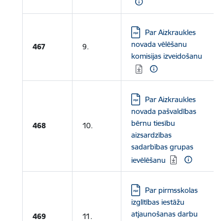
Lejupielādēt:
Par Aizkraukles
novada vēlēšanu
467
9.
komisijas izveidošanu
Lejupielādēt:
Par Aizkraukles
novada pašvaldības
bērnu tiesību
468
10.
aizsardzības
sadarbības grupas
ievēlēšanu
Lejupielādēt:
Par pirmsskolas
izglītības iestāžu
atjaunošanas darbu
469
11.