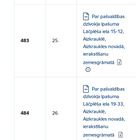
Lejupielādēt:
Par pašvaldības
dzīvokļa īpašuma
Lāčplēša iela 15-12,
Aizkrauklē,
483
25.
Aizkraukles novadā,
ierakstīšanu
zemesgrāmatā
Lejupielādēt:
Par pašvaldības
dzīvokļa īpašuma
Lāčplēša iela 19-33,
Aizkrauklē,
484
26.
Aizkraukles novadā,
ierakstīšanu
zemesgrāmatā