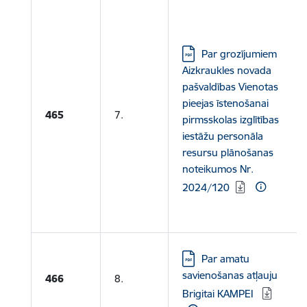
Lejupielādēt:
Par grozījumiem
Aizkraukles novada
pašvaldības Vienotas
pieejas īstenošanai
465
7.
pirmsskolas izglītības
iestāžu personāla
resursu plānošanas
noteikumos Nr.
2024/120
Lejupielādēt:
Par amatu
savienošanas atļauju
466
8.
Brigitai KAMPEI