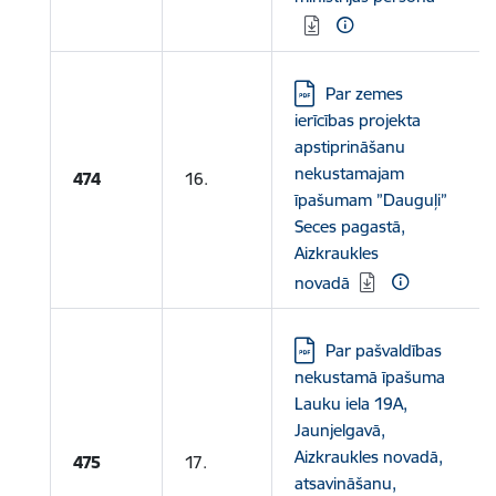
Lejupielādēt:
Par zemes
ierīcības projekta
apstiprināšanu
nekustamajam
474
16.
īpašumam ”Dauguļi”
Seces pagastā,
Aizkraukles
novadā
Lejupielādēt:
Par pašvaldības
nekustamā īpašuma
Lauku iela 19A,
Jaunjelgavā,
Aizkraukles novadā,
475
17.
atsavināšanu,