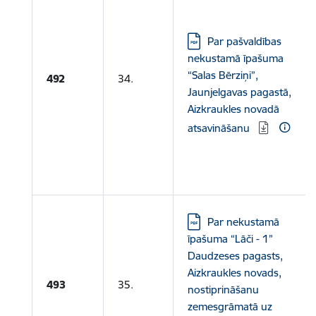
Lejupielādēt:
Par pašvaldības
nekustamā īpašuma
“Salas Bērziņi”,
492
34.
Jaunjelgavas pagastā,
Aizkraukles novadā
atsavināšanu
Lejupielādēt:
Par nekustamā
īpašuma “Lāči - 1”
Daudzeses pagasts,
Aizkraukles novads,
493
35.
nostiprināšanu
zemesgrāmatā uz