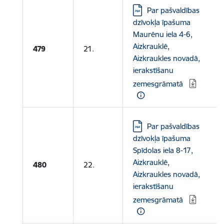
Lejupielādēt:
Par pašvaldības
dzīvokļa īpašuma
Maurēnu iela 4-6,
Aizkrauklē,
479
21.
Aizkraukles novadā,
ierakstīšanu
zemesgrāmatā
Lejupielādēt:
Par pašvaldības
dzīvokļa īpašuma
Spīdolas iela 8-17,
Aizkrauklē,
480
22.
Aizkraukles novadā,
ierakstīšanu
zemesgrāmatā