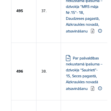
nekustamā īpašuma –
dzīvokļa “MRS māja
495
37.
Nr.15”- 18,
Daudzeses pagastā,
Aizkraukles novadā,
atsavināšanu
Lejupielādēt:
Par pašvaldības
nekustamā īpašuma –
dzīvokļa “Saulrieti”-
496
38.
15, Seces pagastā,
Aizkraukles novadā
atsavināšanu