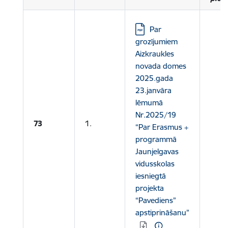
Lejupielādēt:
Par
grozījumiem
Aizkraukles
novada domes
2025.gada
23.janvāra
lēmumā
Nr.2025/19
73
1.
“Par Erasmus +
programmā
Jaunjelgavas
vidusskolas
iesniegtā
projekta
“Pavediens”
apstiprināšanu”