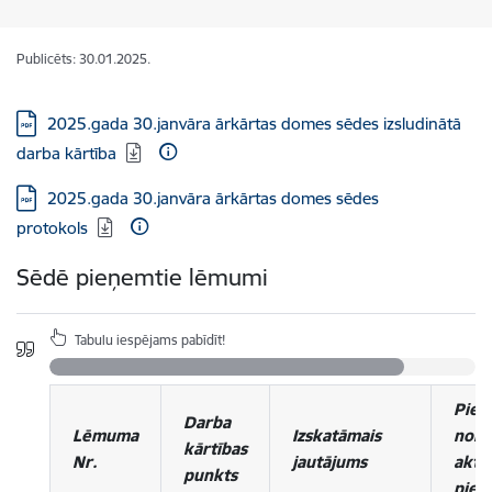
Publicēts: 30.01.2025.
Lejupielādēt:
2025.gada 30.janvāra ārkārtas domes sēdes izsludinātā
darba kārtība
Lejupielādēt:
2025.gada 30.janvāra ārkārtas domes sēdes
protokols
Sēdē pieņemtie lēmumi
Tabulu iespējams pabīdīt!
Pieņ
Darba
Lēmuma
Izskatāmais
norm
kārtības
Nr.
jautājums
akti,
punkts
piel