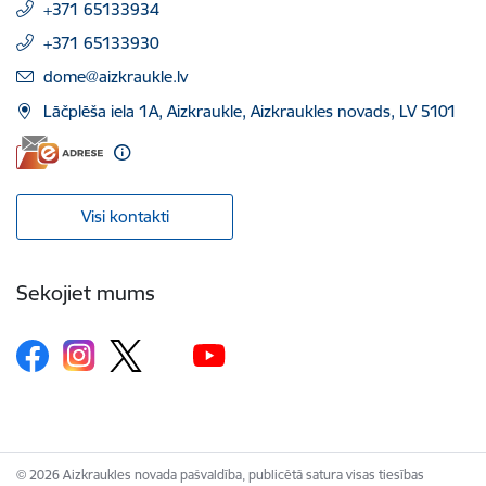
+371 65133934
+371 65133930
E-pasts:
dome@aizkraukle.lv
Lāčplēša iela 1A, Aizkraukle, Aizkraukles novads, LV 5101
Visi kontakti
Sekojiet mums
© 2026 Aizkraukles novada pašvaldība, publicētā satura visas tiesības