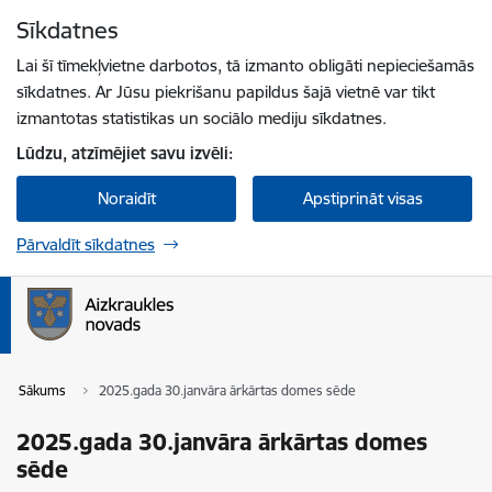
Pāriet uz lapas saturu
Sīkdatnes
Spied
lai meklētu
Enter
Lai šī tīmekļvietne darbotos, tā izmanto obligāti nepieciešamās
sīkdatnes. Ar Jūsu piekrišanu papildus šajā vietnē var tikt
izmantotas statistikas un sociālo mediju sīkdatnes.
Lūdzu, atzīmējiet savu izvēli:
Noraidīt
Apstiprināt visas
Pārvaldīt sīkdatnes
Sākums
2025.gada 30.janvāra ārkārtas domes sēde
2025.gada 30.janvāra ārkārtas domes
sēde