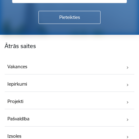
Kājene
Ātrās saites
Vakances
Iepirkumi
Projekti
Pašvaldība
Izsoles