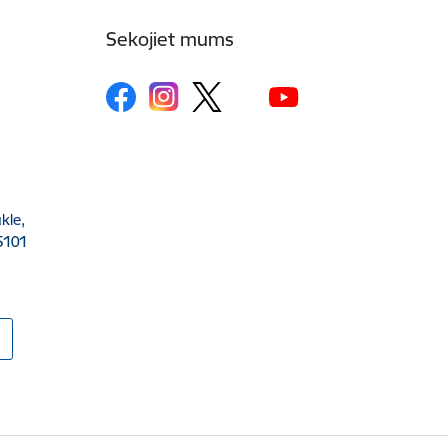
Sekojiet mums
kle,
5101