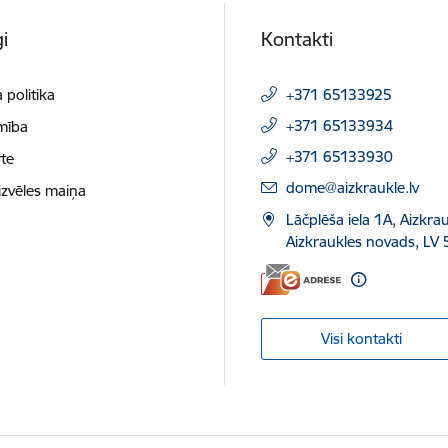
i
Kontakti
 politika
+371 65133925
+371 65133934
mība
+371 65133930
te
E-pasts:
dome@aizkraukle.lv
izvēles maiņa
Lāčplēša iela 1A, Aizkrau
Aizkraukles novads, LV 
Visi kontakti