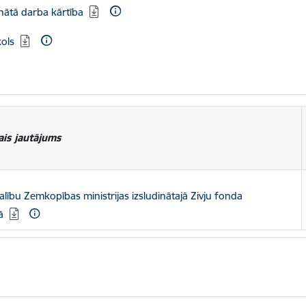
nātā darba kārtība
ols
ais jautājums
ēt:
alību Zemkopības ministrijas izsludinātajā Zivju fonda
ā