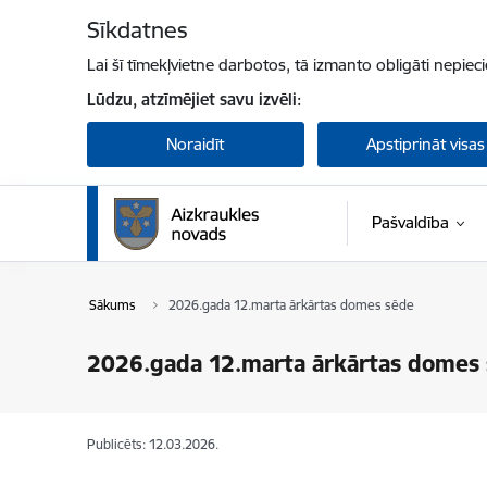
Pāriet uz lapas saturu
Sīkdatnes
Lai šī tīmekļvietne darbotos, tā izmanto obligāti nepiec
Lūdzu, atzīmējiet savu izvēli:
Noraidīt
Apstiprināt visas
Pašvaldība
Sākums
2026.gada 12.marta ārkārtas domes sēde
2026.gada 12.marta ārkārtas domes
Publicēts: 12.03.2026.