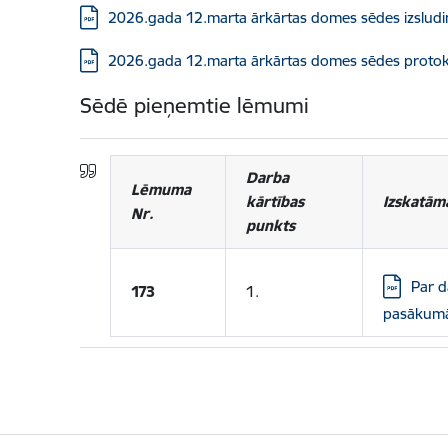
Lejupielādēt:
2026.gada 12.marta ārkārtas domes sēdes izsludi
Lejupielādēt:
2026.gada 12.marta ārkārtas domes sēdes protok
Sēdē pieņemtie lēmumi
Darba
Lēmuma
kārtības
Izskatām
Nr.
punkts
Lejupielād
Par d
173
1.
pasākum