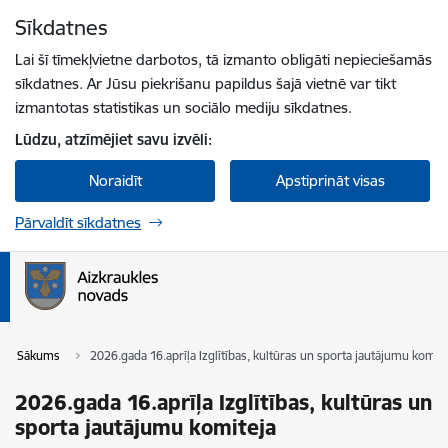
Pāriet uz lapas saturu
Sīkdatnes
Spied
lai meklētu
Enter
Lai šī tīmekļvietne darbotos, tā izmanto obligāti nepieciešamās
sīkdatnes. Ar Jūsu piekrišanu papildus šajā vietnē var tikt
izmantotas statistikas un sociālo mediju sīkdatnes.
Lūdzu, atzīmējiet savu izvēli:
Noraidīt
Apstiprināt visas
Pārvaldīt sīkdatnes
Sākums
2026.gada 16.aprīļa Izglītības, kultūras un sporta jautājumu komit
2026.gada 16.aprīļa Izglītības, kultūras un
sporta jautājumu komiteja