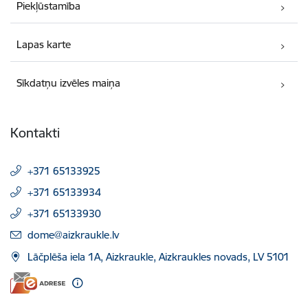
Piekļūstamība
Lapas karte
Sīkdatņu izvēles maiņa
Kontakti
+371 65133925
+371 65133934
+371 65133930
E-pasts:
dome@aizkraukle.lv
Lāčplēša iela 1A, Aizkraukle, Aizkraukles novads, LV 5101