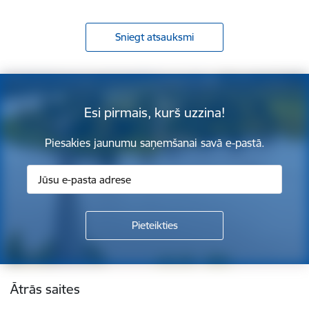
Sniegt atsauksmi
Esi pirmais, kurš uzzina!
Piesakies jaunumu saņemšanai savā e-pastā.
Kājene
Ātrās saites