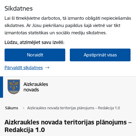
Pāriet uz lapas saturu
Sīkdatnes
Spied
lai meklētu
Enter
Lai šī tīmekļvietne darbotos, tā izmanto obligāti nepieciešamās
sīkdatnes. Ar Jūsu piekrišanu papildus šajā vietnē var tikt
izmantotas statistikas un sociālo mediju sīkdatnes.
Lūdzu, atzīmējiet savu izvēli:
Noraidīt
Apstiprināt visas
Pārvaldīt sīkdatnes
Sākums
Aizkraukles novada teritorijas plānojums – Redakcija 1.0
Aizkraukles novada teritorijas plānojums –
Redakcija 1.0