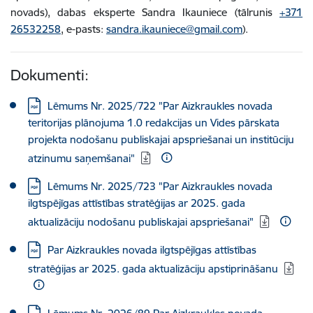
novads), dabas eksperte Sandra Ikauniece (tālrunis
+371
26532258
, e-pasts:
sandra.ikauniece@gmail.com
).
Dokumenti:
Lejupielādēt:
Lēmums Nr. 2025/722 "Par Aizkraukles novada
teritorijas plānojuma 1.0 redakcijas un Vides pārskata
projekta nodošanu publiskajai apspriešanai un institūciju
atzinumu saņemšanai"
Lejupielādēt:
Lēmums Nr. 2025/723 "Par Aizkraukles novada
ilgtspējīgas attīstības stratēģijas ar 2025. gada
aktualizāciju nodošanu publiskajai apspriešanai"
Lejupielādēt:
Par Aizkraukles novada ilgtspējīgas attīstības
stratēģijas ar 2025. gada aktualizāciju apstiprināšanu
Lejupielādēt: