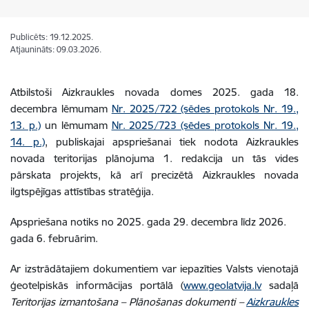
Publicēts: 19.12.2025.
Atjaunināts: 09.03.2026.
Atbilstoši Aizkraukles novada domes 2025. gada 18.
decembra lēmumam
Nr. 2025/722 (sēdes protokols Nr. 19.,
13. p.)
un lēmumam
Nr. 2025/723 (sēdes protokols Nr. 19.,
14. p.)
, publiskajai apspriešanai tiek nodota Aizkraukles
novada teritorijas plānojuma 1. redakcija un tās vides
pārskata projekts, kā arī precizētā Aizkraukles novada
ilgtspējīgas attīstības stratēģija.
Apspriešana notiks no 2025. gada 29. decembra līdz 2026.
gada 6. februārim.
Ar izstrādātajiem dokumentiem var iepazīties Valsts vienotajā
ģeotelpiskās informācijas portālā (
www.geolatvija.lv
sadaļā
Teritorijas izmantošana – Plānošanas dokumenti –
Aizkraukles