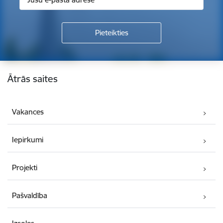
Kājene
Ātrās saites
Vakances
Iepirkumi
Projekti
Pašvaldība