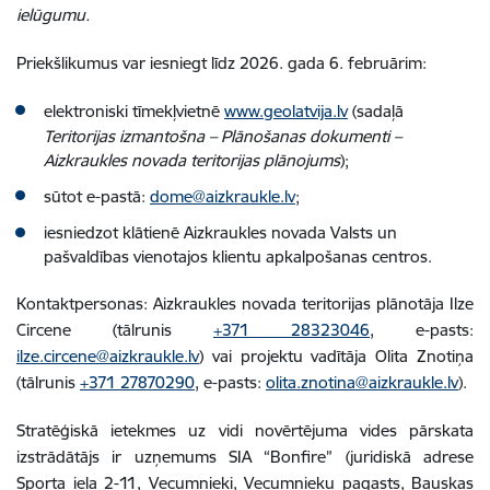
ielūgumu.
Priekšlikumus var iesniegt līdz 2026. gada 6. februārim:
elektroniski tīmekļvietnē
www.geolatvija.lv
(sadaļā
Teritorijas izmantošna – Plānošanas dokumenti –
Aizkraukles novada teritorijas plānojums
);
sūtot e-pastā:
dome@aizkraukle.lv
;
iesniedzot klātienē Aizkraukles novada Valsts un
pašvaldības vienotajos klientu apkalpošanas centros.
Kontaktpersonas: Aizkraukles novada teritorijas plānotāja Ilze
Circene (tālrunis
+371 28323046
, e-pasts:
ilze.circene@aizkraukle.lv
) vai projektu vadītāja Olita Znotiņa
(tālrunis
+371 27870290
, e-pasts:
olita.znotina@aizkraukle.lv
).
Stratēģiskā ietekmes uz vidi novērtējuma vides pārskata
izstrādātājs ir uzņemums SIA “Bonfire” (juridiskā adrese
Sporta iela 2-11, Vecumnieki, Vecumnieku pagasts, Bauskas