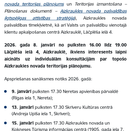
novada teritorijas plānojums
un
Teritorijas izmantošana –
Plānošanas dokumenti –
Aizkraukles novada pašvaldības
ilgtspējīgas attīstības stratēģija
), Aizkraukles novada
pašvaldības tīmekļvietnē, kā arī Valsts un pašvaldību vienotajā
klientu apkalpošanas centrā Aizkrauklē, Lāčplēša ielā 4.
2026. gada 8. janvārī no pulksten 16.00 līdz 19.00
Lāčplēša ielā 4, Aizkrauklē, ikviens interesents laipni
aicināts uz individuālām konsultācijām par topošo
Aizkraukles novada teritorijas plānojumu.
Apspriešanas sanāksmes notiks 2026. gadā:
9. janvārī
pulksten 17.30 Neretas apvienības pārvaldē
(Rīgas iela 1, Nereta);
13. janvārī
pulksten 17.30 Skrīveru Kultūras centrā
(Andreja Upīša iela 1, Skrīveri);
15. janvārī
pulksten 17.30 Aizkraukles novada un
Kokneses Tūrisma informācijas centrā (1905. gada iela 7,