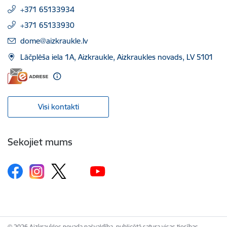
+371 65133934
+371 65133930
E-pasts:
dome@aizkraukle.lv
Lāčplēša iela 1A, Aizkraukle, Aizkraukles novads, LV 5101
Visi kontakti
Sekojiet mums
© 2026 Aizkraukles novada pašvaldība, publicētā satura visas tiesības