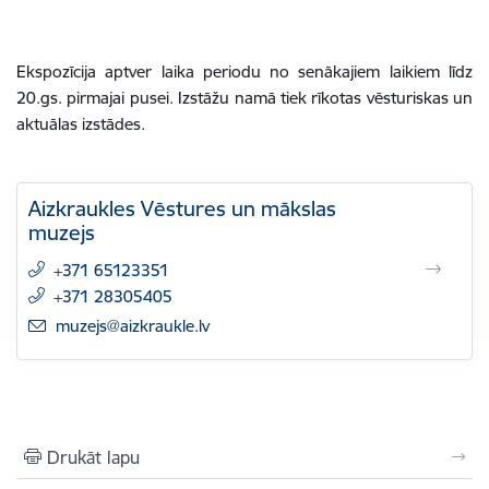
Ekspozīcija aptver laika periodu no senākajiem laikiem līdz
20.gs. pirmajai pusei. Izstāžu namā tiek rīkotas vēsturiskas un
aktuālas izstādes.
Aizkraukles Vēstures un mākslas
muzejs
+371 65123351
+371 28305405
E-pasts:
muzejs@aizkraukle.lv
Drukāt lapu