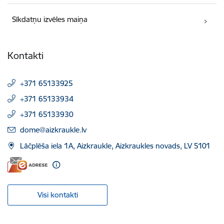
Sīkdatņu izvēles maiņa
Kontakti
+371 65133925
+371 65133934
+371 65133930
E-pasts:
dome@aizkraukle.lv
Lāčplēša iela 1A, Aizkraukle, Aizkraukles novads, LV 5101
Visi kontakti