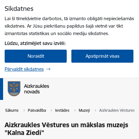
Pāriet uz lapas saturu
Sīkdatnes
Spied
lai meklētu
Enter
Lai šī tīmekļvietne darbotos, tā izmanto obligāti nepieciešamās
sīkdatnes. Ar Jūsu piekrišanu papildus šajā vietnē var tikt
izmantotas statistikas un sociālo mediju sīkdatnes.
Lūdzu, atzīmējiet savu izvēli:
Noraidīt
Apstiprināt visas
Pārvaldīt sīkdatnes
Sākums
Pašvaldība
Iestādes
Muzeji
Aizkraukles Vēstures u
Aizkraukles Vēstures un mākslas muzejs
"Kalna Ziedi"