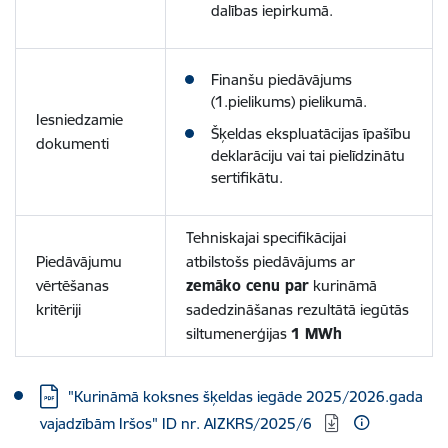
dalības iepirkumā.
Finanšu piedāvājums
(1.pielikums) pielikumā.
Iesniedzamie
Šķeldas ekspluatācijas īpašību
dokumenti
deklarāciju vai tai pielīdzinātu
sertifikātu.
Tehniskajai specifikācijai
Piedāvājumu
atbilstošs piedāvājums ar
vērtēšanas
zemāko cenu par
kurināmā
kritēriji
sadedzināšanas rezultātā iegūtās
siltumenerģijas
1 MWh
Lejupielādēt:
"Kurināmā koksnes šķeldas iegāde 2025/2026.gada
vajadzībām Iršos" ID nr. AIZKRS/2025/6