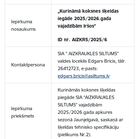
„Kurināmā koksnes šķeldas
iegāde 2025/2026.gada
Iepirkuma
vajadzībām Iršos”
nosaukums
ID nr. AIZKRS/2025/6
SIA " AIZKRAUKLES SILTUMS"
valdes loceklis Edgars Bricis, tālr.
Kontaktpersona
26412723, e-pasts:
edgars.bricis@asiltums.lv
Kurināmās koksnes šķeldas
piegāde SIA “AIZKRAUKLES
SILTUMS” vajadzībām
Iepirkuma
2025/2026.gada apkures
priekšmets
sezonā Jaunjelgavā, saskaņā ar
šķeldas tehnisko specifikāciju
(pielikums Nr.2).