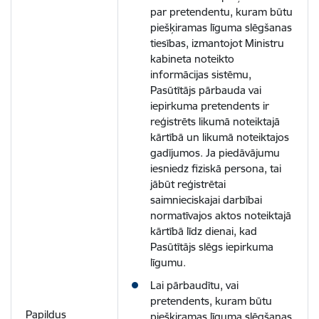
par pretendentu, kuram būtu
piešķiramas līguma slēgšanas
tiesības, izmantojot Ministru
kabineta noteikto
informācijas sistēmu,
Pasūtītājs pārbauda vai
iepirkuma pretendents ir
reģistrēts likumā noteiktajā
kārtībā un likumā noteiktajos
gadījumos. Ja piedāvājumu
iesniedz fiziskā persona, tai
jābūt reģistrētai
saimnieciskajai darbībai
normatīvajos aktos noteiktajā
kārtībā līdz dienai, kad
Pasūtītājs slēgs iepirkuma
līgumu.
Lai pārbaudītu, vai
pretendents, kuram būtu
Papildus
piešķiramas līguma slēgšanas