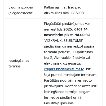
Līguma izpildes
Katlumāja, Irši, Iršu pag.
(piegādes)vieta:
Aizkraukles nov. LV-5108
Piegādātāji piedāvājumus var
iesniegt līdz
2025. gada 14.
novembrim plkst. 14.00
SIA
“AIZKRAUKLES SILTUMS”,
piedāvājumus iesniedzot papīra
formātā (adresē – Rūpniecības
iela 2, Aizkraukle, 2.stāvā) vai
Iesniegšanas
elektroniski uz e-pastu:
termiņš
edgars.bricis@asiltums.lv
līdz
šajā punktā minētajam termiņam.
Pasūtītājs nodrošina iesniegto
piedāvājumu konfidencialitāti līdz
iesniegšanas termiņa beigām.
Iesniegtie piedāvājumi ir
Pasūtītāja īpašums.