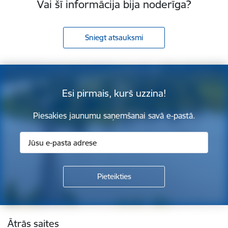
Vai šī informācija bija noderīga?
Sniegt atsauksmi
Esi pirmais, kurš uzzina!
Piesakies jaunumu saņemšanai savā e-pastā.
Kājene
Ātrās saites