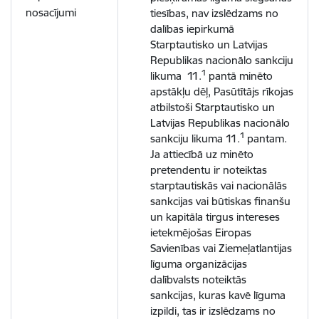
nosacījumi
tiesības, nav izslēdzams no
dalības iepirkumā
Starptautisko un Latvijas
Republikas nacionālo sankciju
1
likuma 11.
pantā minēto
apstākļu dēļ, Pasūtītājs rīkojas
atbilstoši Starptautisko un
Latvijas Republikas nacionālo
1
sankciju likuma 11.
pantam.
Ja attiecībā uz minēto
pretendentu ir noteiktas
starptautiskās vai nacionālās
sankcijas vai būtiskas finanšu
un kapitāla tirgus intereses
ietekmējošas Eiropas
Savienības vai Ziemeļatlantijas
līguma organizācijas
dalībvalsts noteiktās
sankcijas, kuras kavē līguma
izpildi, tas ir izslēdzams no