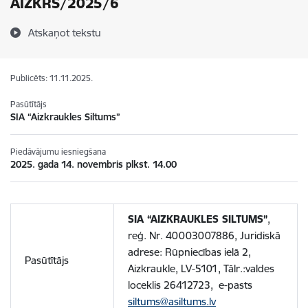
AIZKRS/2025/6
Atskaņot tekstu
Publicēts: 11.11.2025.
Pasūtītājs
SIA “Aizkraukles Siltums”
Piedāvājumu iesniegšana
2025. gada 14. novembris plkst. 14.00
SIA “AIZKRAUKLES SILTUMS”
,
reģ. Nr. 40003007886, Juridiskā
adrese: Rūpniecības ielā 2,
Pasūtītājs
Aizkraukle, LV-5101, Tālr.:valdes
loceklis 26412723, e-pasts
siltums@asiltums.lv