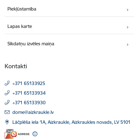
Piekļūstamība
Lapas karte
Sīkdatņu izvēles maiņa
Kontakti
+371 65133925
+371 65133934
+371 65133930
E-pasts:
dome@aizkraukle.lv
Lāčplēša iela 1A, Aizkraukle, Aizkraukles novads, LV 5101