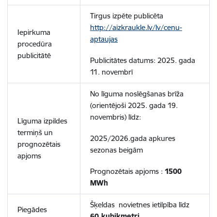
Tirgus izpēte publicēta
http://aizkraukle.lv/lv/cenu-
Iepirkuma
aptaujas
procedūra
publicitātē
Publicitātes datums: 2025. gada
11. novembrī
No līguma noslēgšanas brīža
(orientējoši 2025. gada 19.
novembris) līdz:
Līguma izpildes
termiņš un
2025/2026.gada apkures
prognozētais
sezonas beigām
apjoms
Prognozētais apjoms :
1500
MWh
Šķeldas novietnes ietilpība līdz
Piegādes
60 kubikmetri
.