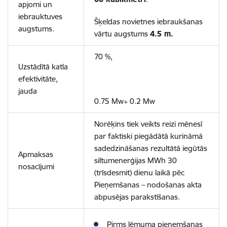
apjomi un
iebrauktuves
Šķeldas novietnes iebraukšanas
augstums.
vārtu augstums
4.5 m.
70 %,
Uzstādītā katla
efektivitāte,
jauda
0.75 Mw+ 0.2 Mw
Norēķins tiek veikts reizi mēnesī
par faktiski piegādātā kurināmā
sadedzināšanas rezultātā iegūtās
Apmaksas
siltumenerģijas MWh 30
nosacījumi
(trīsdesmit) dienu laikā pēc
Pieņemšanas – nodošanas akta
abpusējas parakstīšanas.
Pirms lēmuma pieņemšanas