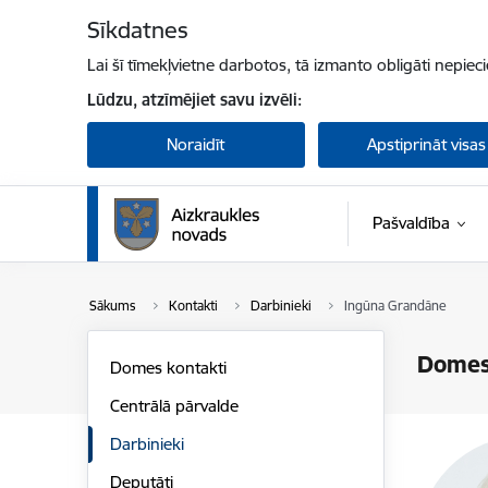
Pāriet uz lapas saturu
Sīkdatnes
Lai šī tīmekļvietne darbotos, tā izmanto obligāti nepiec
Lūdzu, atzīmējiet savu izvēli:
Noraidīt
Apstiprināt visas
Pašvaldība
Sākums
Kontakti
Darbinieki
Ingūna Grandāne
Domes
Domes kontakti
Centrālā pārvalde
Darbinieki
Deputāti