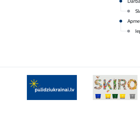
Darba
SI
Apmek
Ie