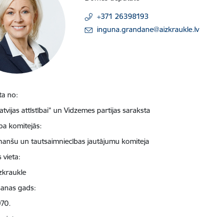
+371 26398193
E-pasts:
inguna.grandane@aizkraukle.lv
ta no:
atvijas attīstībai” un Vidzemes partijas saraksta
ba komitejās:
nanšu un tautsaimniecības jautājumu komiteja
 vieta:
zkraukle
anas gads:
970.