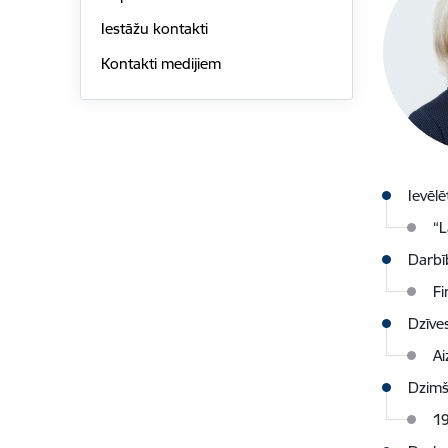
Iestāžu kontakti
Kontakti medijiem
Ievēlē
“L
Darbī
Fi
Dzīves
Ai
Dzimš
1