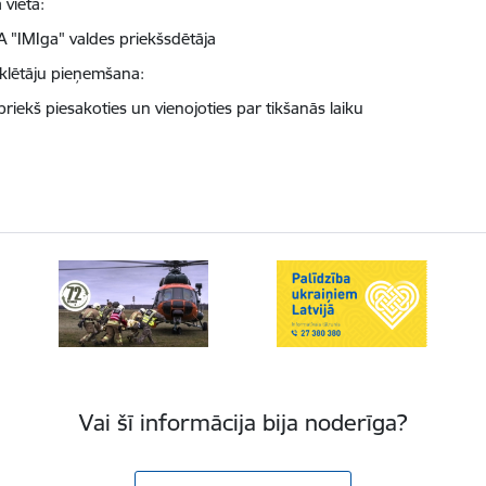
 vieta:
A "IMIga" valdes priekšsdētāja
lētāju pieņemšana:
priekš piesakoties un vienojoties par tikšanās laiku
Vai šī informācija bija noderīga?