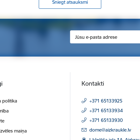
Sniegt atsauksmi
i
Kontakti
 politika
+371 65133925
+371 65133934
mība
+371 65133930
te
E-pasts:
dome@aizkraukle.lv
izvēles maiņa
Lāčplēša iela 1A, Aizkrau