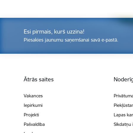
Esi pirmais, kurš uzzina!
Piesakies jaunumu saņemšanai savā e-pastā.
Kājene
Ātrās saites
Noderīg
Vakances
Privātuma
Iepirkumi
Piekļūsta
Projekti
Lapas kar
Pašvaldība
Sīkdatņu 