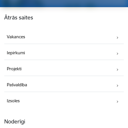
Kājene
Ātrās saites
Vakances
Iepirkumi
Projekti
Pašvaldība
Izsoles
Noderīgi