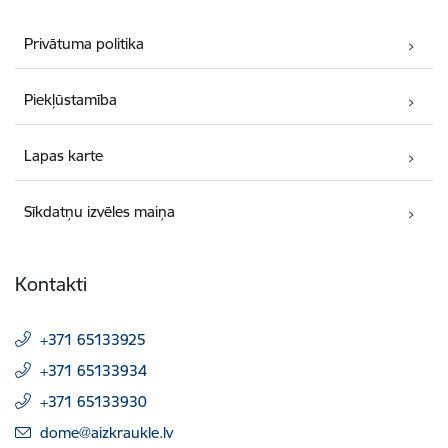
Privātuma politika
Piekļūstamība
Lapas karte
Sīkdatņu izvēles maiņa
Kontakti
+371 65133925
+371 65133934
+371 65133930
E-pasts:
dome@aizkraukle.lv