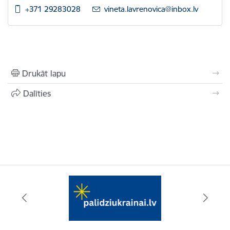
+371 29283028
E-pasts:
vineta.lavrenovica@inbox.lv
Drukāt lapu
Dalīties