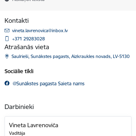
Kontakti
E-pasts:
vineta.lavrenovica@inbox.lv
+371 29283028
Atrašanās vieta
Saulrieši, Sunākstes pagasts, Aizkraukles novads, LV-5130
Sociālie tīkli
@Sunākstes pagasta Saieta nams
Darbinieki
Vineta Lavrenoviča
Vadītāja