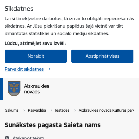
Pāriet uz lapas saturu
Sīkdatnes
Spied
lai meklētu
Enter
Lai šī tīmekļvietne darbotos, tā izmanto obligāti nepieciešamās
sīkdatnes. Ar Jūsu piekrišanu papildus šajā vietnē var tikt
izmantotas statistikas un sociālo mediju sīkdatnes.
Lūdzu, atzīmējiet savu izvēli:
Noraidīt
Apstiprināt visas
Pārvaldīt sīkdatnes
Sākums
Pašvaldība
Iestādes
Aizkraukles novada Kultūras pārval
Sunākstes pagasta Saieta nams
Atskaņot tekstu