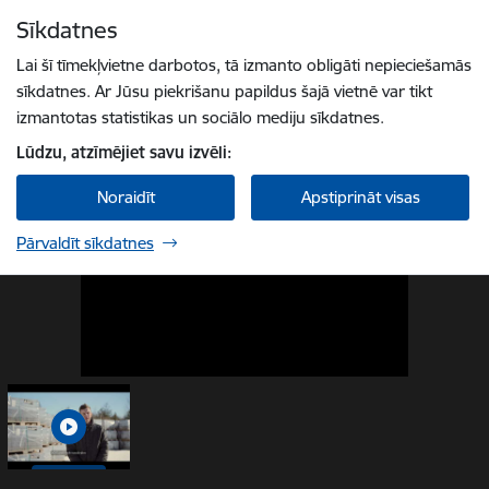
Pāriet uz lapas saturu
Sīkdatnes
1 / 1
Spied
lai meklētu
Enter
Lai šī tīmekļvietne darbotos, tā izmanto obligāti nepieciešamās
sīkdatnes. Ar Jūsu piekrišanu papildus šajā vietnē var tikt
izmantotas statistikas un sociālo mediju sīkdatnes.
Lūdzu, atzīmējiet savu izvēli:
Noraidīt
Apstiprināt visas
Pārvaldīt sīkdatnes