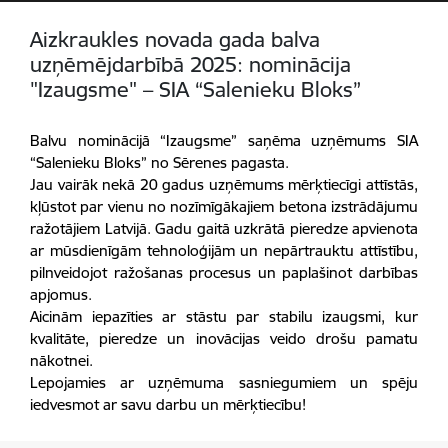
Aizkraukles novada gada balva
uzņēmējdarbībā 2025: nominācija
"Izaugsme" – SIA “Salenieku Bloks”
Balvu nominācijā “Izaugsme” saņēma uzņēmums SIA
“Salenieku Bloks” no Sērenes pagasta.
Jau vairāk nekā 20 gadus uzņēmums mērķtiecīgi attīstās,
kļūstot par vienu no nozīmīgākajiem betona izstrādājumu
ražotājiem Latvijā. Gadu gaitā uzkrātā pieredze apvienota
ar mūsdienīgām tehnoloģijām un nepārtrauktu attīstību,
pilnveidojot ražošanas procesus un paplašinot darbības
apjomus.
Aicinām iepazīties ar stāstu par stabilu izaugsmi, kur
kvalitāte, pieredze un inovācijas veido drošu pamatu
nākotnei.
Lepojamies ar uzņēmuma sasniegumiem un spēju
iedvesmot ar savu darbu un mērķtiecību!