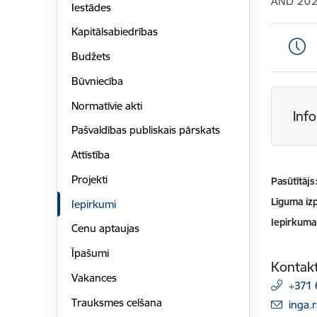
AND 20
Iestādes
Kapitālsabiedrības
Budžets
Būvniecība
Normatīvie akti
Inf
Pašvaldības publiskais pārskats
Attīstība
Projekti
Pasūtītājs
Līguma izp
Iepirkumi
Iepirkuma
Cenu aptaujas
Īpašumi
Kontakt
Vakances
+371 
Trauksmes celšana
E-pas
inga.