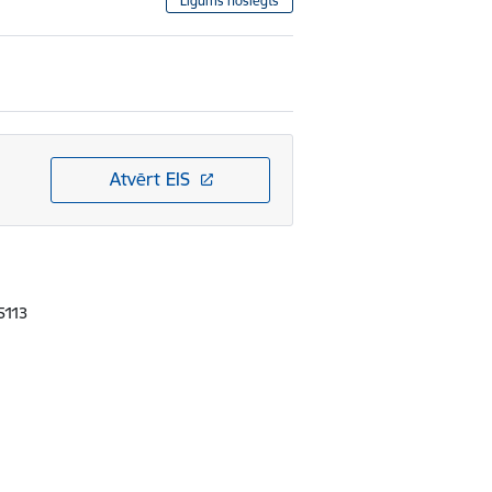
Līgums noslēgts
Atvērt EIS
5113