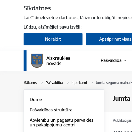
Pāriet uz lapas saturu
Sīkdatnes
Lai šī tīmekļvietne darbotos, tā izmanto obligāti nepiec
Lūdzu, atzīmējiet savu izvēli:
Noraidīt
Apstiprināt visas
Pašvaldība
Sākums
Pašvaldība
Iepirkumi
Jumta seguma maiņa Ko
Jumta 
Dome
Pašvaldības struktūra
Apvienību un pagastu pārvaldes
Publikācija
un pakalpojumu centri