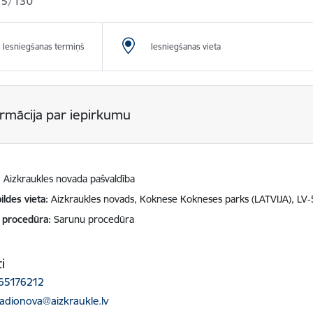
25/130
Iesniegšanas termiņš
Iesniegšanas vieta
ormācija par iepirkumu
Aizkraukles novada pašvaldība
ildes vieta
Aizkraukles novads, Koknese Kokneses parks (LATVIJA), LV-
 procedūra
Sarunu procedūra
i
65176212
ts:
radionova@aizkraukle.lv