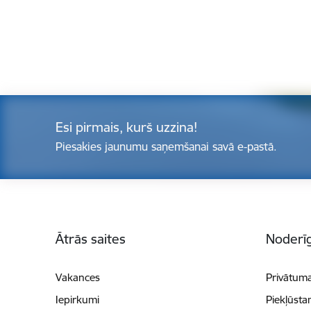
Esi pirmais, kurš uzzina!
Piesakies jaunumu saņemšanai savā e-pastā.
Kājene
Ātrās saites
Noderīg
Vakances
Privātuma
Iepirkumi
Piekļūsta