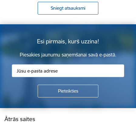
Sniegt atsauksmi
Esi pirmais, kurš uzzina!
Piesakies jaunumu saņemšanai savā e-pastā.
Kājene
Ātrās saites