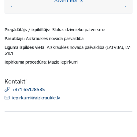
Atvērt EIS
Piegādātājs / izpildītājs:
Slokas dzīvnieku patversme
Pasūtītājs
Aizkraukles novada pašvaldība
Līguma izpildes vieta
Aizkraukles novada pašvaldība (LATVIJA), LV-
5101
Iepirkuma procedūra
Mazie iepirkumi
Kontakti
+371 65128535
E-pasts:
iepirkumi@aizkraukle.lv