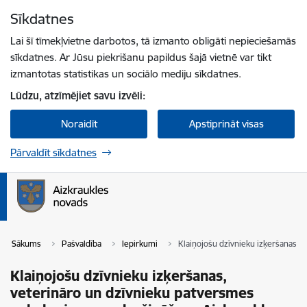
Pāriet uz lapas saturu
Sīkdatnes
Spied
lai meklētu
Enter
Lai šī tīmekļvietne darbotos, tā izmanto obligāti nepieciešamās
sīkdatnes. Ar Jūsu piekrišanu papildus šajā vietnē var tikt
izmantotas statistikas un sociālo mediju sīkdatnes.
Lūdzu, atzīmējiet savu izvēli:
Noraidīt
Apstiprināt visas
Pārvaldīt sīkdatnes
Sākums
Pašvaldība
Iepirkumi
Klaiņojošu dzīvnieku izķeršanas, 
Klaiņojošu dzīvnieku izķeršanas,
veterināro un dzīvnieku patversmes