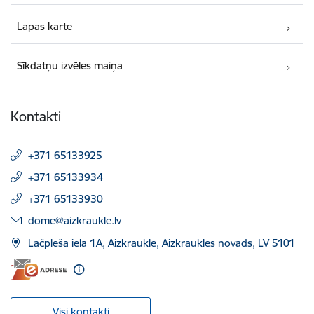
Lapas karte
Sīkdatņu izvēles maiņa
Kontakti
+371 65133925
+371 65133934
+371 65133930
E-pasts:
dome@aizkraukle.lv
Lāčplēša iela 1A, Aizkraukle, Aizkraukles novads, LV 5101
Visi kontakti