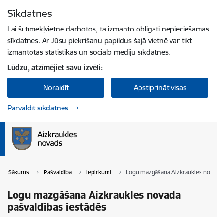
Pāriet uz lapas saturu
Sīkdatnes
Spied
lai meklētu
Enter
Lai šī tīmekļvietne darbotos, tā izmanto obligāti nepieciešamās
sīkdatnes. Ar Jūsu piekrišanu papildus šajā vietnē var tikt
izmantotas statistikas un sociālo mediju sīkdatnes.
Lūdzu, atzīmējiet savu izvēli:
Noraidīt
Apstiprināt visas
Pārvaldīt sīkdatnes
Sākums
Pašvaldība
Iepirkumi
Logu mazgāšana Aizkraukles novad
Logu mazgāšana Aizkraukles novada
pašvaldības iestādēs