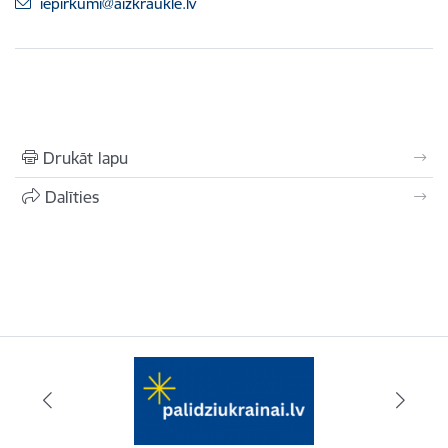
E-pasts:
iepirkumi@aizkraukle.lv
Drukāt lapu
Dalīties