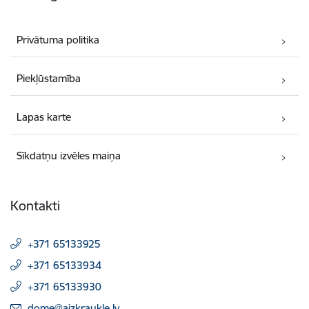
Privātuma politika
Piekļūstamība
Lapas karte
Sīkdatņu izvēles maiņa
Kontakti
+371 65133925
+371 65133934
+371 65133930
E-pasts:
dome@aizkraukle.lv