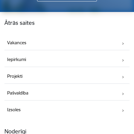
Kājene
Ātrās saites
Vakances
Iepirkumi
Projekti
Pašvaldība
Izsoles
Noderīgi