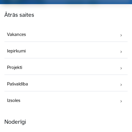
Kājene
Ātrās saites
Vakances
Iepirkumi
Projekti
Pašvaldība
Izsoles
Noderīgi