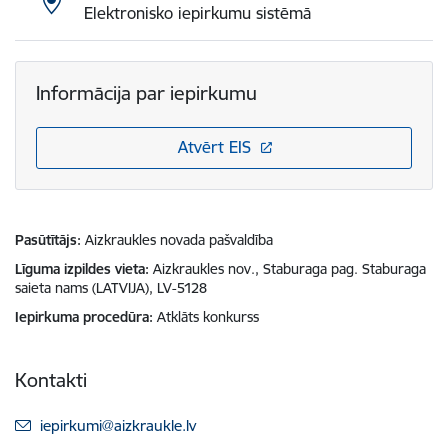
Elektronisko iepirkumu sistēmā
Informācija par iepirkumu
Atvērt EIS
Pasūtītājs
Aizkraukles novada pašvaldība
Līguma izpildes vieta
Aizkraukles nov., Staburaga pag. Staburaga
saieta nams (LATVIJA), LV-5128
Iepirkuma procedūra
Atklāts konkurss
Kontakti
E-pasts:
iepirkumi@aizkraukle.lv