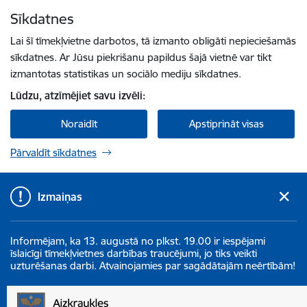
Pāriet uz lapas saturu
Sīkdatnes
Spied
lai meklētu
Enter
Lai šī tīmekļvietne darbotos, tā izmanto obligāti nepieciešamās
sīkdatnes. Ar Jūsu piekrišanu papildus šajā vietnē var tikt
izmantotas statistikas un sociālo mediju sīkdatnes.
Lūdzu, atzīmējiet savu izvēli:
Noraidīt
Apstiprināt visas
Pārvaldīt sīkdatnes
Izmaiņas
Informējam, ka 13. augustā no plkst. 19.00 ir iespējami
īslaicīgi tīmekļvietnes darbības traucējumi, jo tiks veikti
uzturēšanas darbi. Atvainojamies par sagādātajām neērtībām!