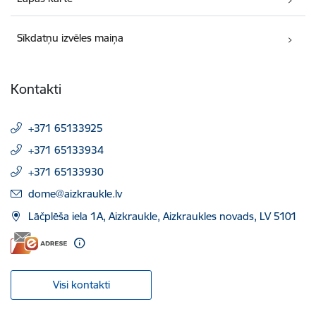
Sīkdatņu izvēles maiņa
Kontakti
+371 65133925
+371 65133934
+371 65133930
E-pasts:
dome@aizkraukle.lv
Lāčplēša iela 1A, Aizkraukle, Aizkraukles novads, LV 5101
Visi kontakti