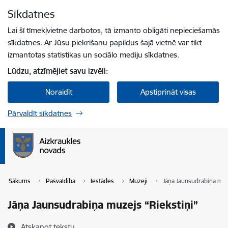
Pāriet uz lapas saturu
Sīkdatnes
Spied
lai meklētu
Enter
Lai šī tīmekļvietne darbotos, tā izmanto obligāti nepieciešamās
sīkdatnes. Ar Jūsu piekrišanu papildus šajā vietnē var tikt
izmantotas statistikas un sociālo mediju sīkdatnes.
Lūdzu, atzīmējiet savu izvēli:
Noraidīt
Apstiprināt visas
Pārvaldīt sīkdatnes
Sākums
Pašvaldība
Iestādes
Muzeji
Jāņa Jaunsudrabiņa muz
Jāņa Jaunsudrabiņa muzejs “Riekstiņi”
Atskaņot tekstu