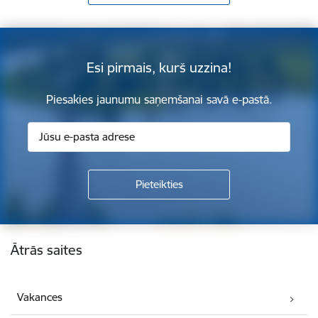
Esi pirmais, kurš uzzina!
Piesakies jaunumu saņemšanai savā e-pastā.
Kājene
Ātrās saites
Vakances