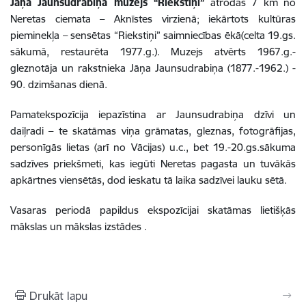
Jāņa Jaunsudrabiņa muzejs “Riekstiņi”
atrodas 7 km no
Neretas ciemata – Aknīstes virzienā; iekārtots kultūras
pieminekļa – sensētas “Riekstiņi” saimniecības ēkā(celta 19.gs.
sākumā, restaurēta 1977.g.). Muzejs atvērts 1967.g.-
gleznotāja un rakstnieka Jāņa Jaunsudrabiņa (1877.-1962.) -
90. dzimšanas dienā.
Pamatekspozīcija iepazīstina ar Jaunsudrabiņa dzīvi un
daiļradi – te skatāmas viņa grāmatas, gleznas, fotogrāfijas,
personīgās lietas (arī no Vācijas) u.c., bet 19.-20.gs.sākuma
sadzīves priekšmeti, kas iegūti Neretas pagasta un tuvākās
apkārtnes viensētās, dod ieskatu tā laika sadzīvei lauku sētā.
Vasaras periodā papildus ekspozīcijai skatāmas lietišķās
mākslas un mākslas izstādes .
Drukāt lapu