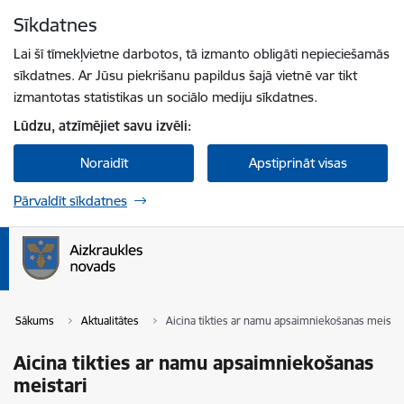
Pāriet uz lapas saturu
Sīkdatnes
Spied
lai meklētu
Enter
Lai šī tīmekļvietne darbotos, tā izmanto obligāti nepieciešamās
sīkdatnes. Ar Jūsu piekrišanu papildus šajā vietnē var tikt
izmantotas statistikas un sociālo mediju sīkdatnes.
Lūdzu, atzīmējiet savu izvēli:
Noraidīt
Apstiprināt visas
Pārvaldīt sīkdatnes
Sākums
Aktualitātes
Aicina tikties ar namu apsaimniekošanas meistar
Aicina tikties ar namu apsaimniekošanas
meistari