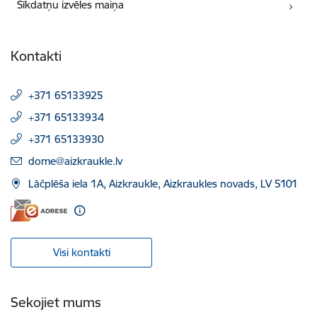
Sīkdatņu izvēles maiņa
Kontakti
+371 65133925
+371 65133934
+371 65133930
E-pasts:
dome@aizkraukle.lv
Lāčplēša iela 1A, Aizkraukle, Aizkraukles novads, LV 5101
Visi kontakti
Sekojiet mums