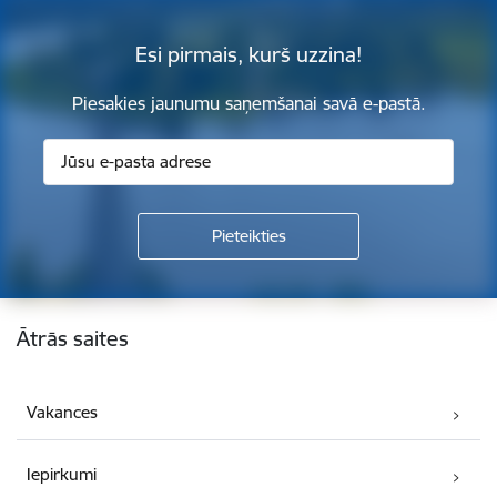
Esi pirmais, kurš uzzina!
Piesakies jaunumu saņemšanai savā e-pastā.
Kājene
Ātrās saites
Vakances
Iepirkumi