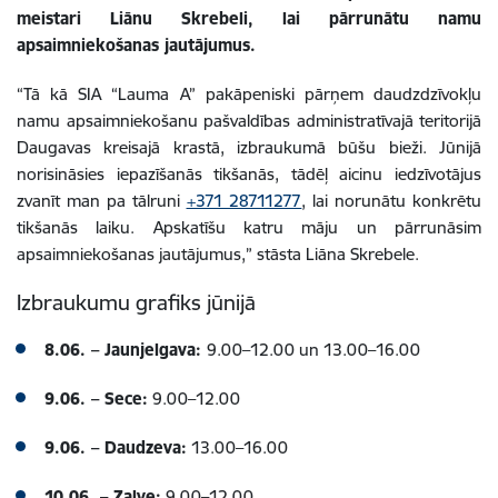
meistari Liānu Skrebeli, lai pārrunātu namu
apsaimniekošanas jautājumus.
“Tā kā SIA “Lauma A” pakāpeniski pārņem daudzdzīvokļu
namu apsaimniekošanu pašvaldības administratīvajā teritorijā
Daugavas kreisajā krastā, izbraukumā būšu bieži. Jūnijā
norisināsies iepazīšanās tikšanās, tādēļ aicinu iedzīvotājus
zvanīt man pa tālruni
+371 28711277
, lai norunātu konkrētu
tikšanās laiku. Apskatīšu katru māju un pārrunāsim
apsaimniekošanas jautājumus,” stāsta Liāna Skrebele.
Izbraukumu grafiks jūnijā
8.06. – Jaunjelgava:
9.00–12.00 un 13.00–16.00
9.06. – Sece:
9.00–12.00
9.06. – Daudzeva:
13.00–16.00
10.06. – Zalve:
9.00–12.00