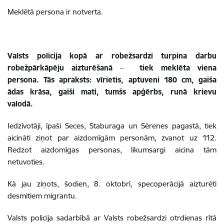
Meklētā persona ir notverta.
Valsts policija kopā ar robežsardzi turpina darbu
robežpārkāpēju aizturēšanā ‒ tiek meklēta viena
persona. Tās apraksts: vīrietis, aptuveni 180 cm, gaiša
ādas krāsa, gaiši mati, tumšs apģērbs, runā krievu
valodā.
Iedzīvotāji, īpaši Seces, Staburaga un Sērenes pagastā, tiek
aicināti ziņot par aizdomīgām personām, zvanot uz 112.
Redzot aizdomīgas personas, likumsargi aicina tām
netuvoties.
Kā jau ziņots, šodien, 8. oktobrī, specoperācijā aizturēti
desmitiem migrantu.
Valsts policija sadarbībā ar Valsts robežsardzi otrdienas rītā