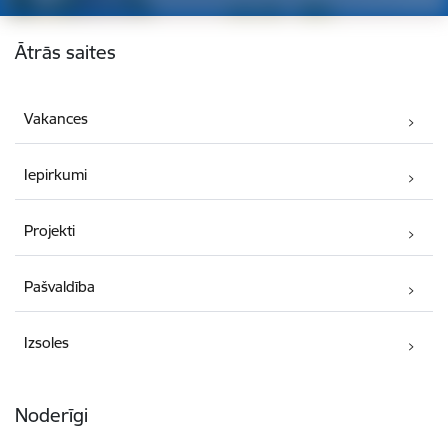
Kājene
Ātrās saites
Vakances
Iepirkumi
Projekti
Pašvaldība
Izsoles
Noderīgi