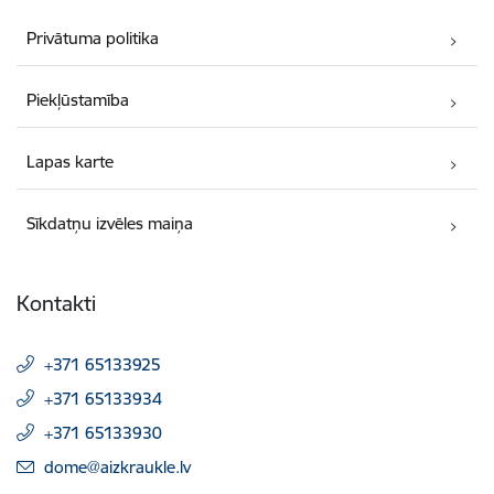
Privātuma politika
Piekļūstamība
Lapas karte
Sīkdatņu izvēles maiņa
Kontakti
+371 65133925
+371 65133934
+371 65133930
E-pasts:
dome@aizkraukle.lv