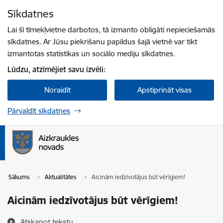
Pāriet uz lapas saturu
Sīkdatnes
Spied
lai meklētu
Enter
Lai šī tīmekļvietne darbotos, tā izmanto obligāti nepieciešamās
sīkdatnes. Ar Jūsu piekrišanu papildus šajā vietnē var tikt
izmantotas statistikas un sociālo mediju sīkdatnes.
Lūdzu, atzīmējiet savu izvēli:
Noraidīt
Apstiprināt visas
Pārvaldīt sīkdatnes
Sākums
Aktualitātes
Aicinām iedzīvotājus būt vērīgiem!
Aicinām iedzīvotājus būt vērīgiem!
Atskaņot tekstu