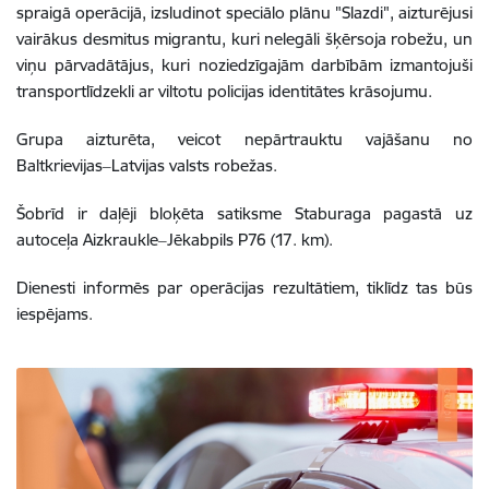
spraigā operācijā, izsludinot speciālo plānu "Slazdi", aizturējusi
vairākus desmitus migrantu, kuri nelegāli šķērsoja robežu, un
viņu pārvadātājus, kuri noziedzīgajām darbībām izmantojuši
transportlīdzekli ar viltotu policijas identitātes krāsojumu.
Grupa aizturēta, veicot nepārtrauktu vajāšanu no
Baltkrievijas‒Latvijas valsts robežas.
Šobrīd ir daļēji bloķēta satiksme Staburaga pagastā uz
autoceļa Aizkraukle‒Jēkabpils P76 (17. km).
Dienesti informēs par operācijas rezultātiem, tiklīdz tas būs
iespējams.