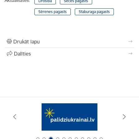
Aktualitātes:
Drošība
Seces pagasts
Sērenes pagasts
Staburaga pagasts
Drukāt lapu
Dalīties