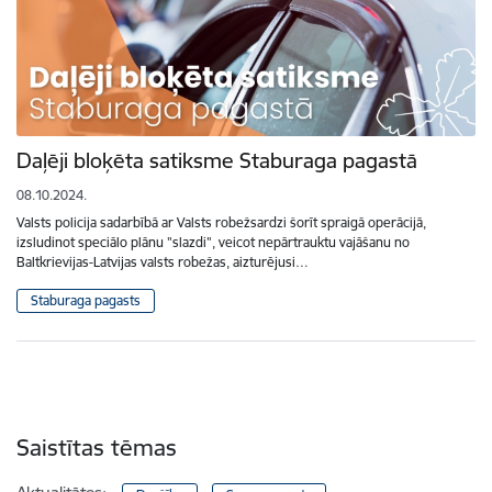
Daļēji bloķēta satiksme Staburaga pagastā
08.10.2024.
Valsts policija sadarbībā ar Valsts robežsardzi šorīt spraigā operācijā,
izsludinot speciālo plānu "slazdi", veicot nepārtrauktu vajāšanu no
Baltkrievijas-Latvijas valsts robežas, aizturējusi…
Staburaga pagasts
Saistītas tēmas