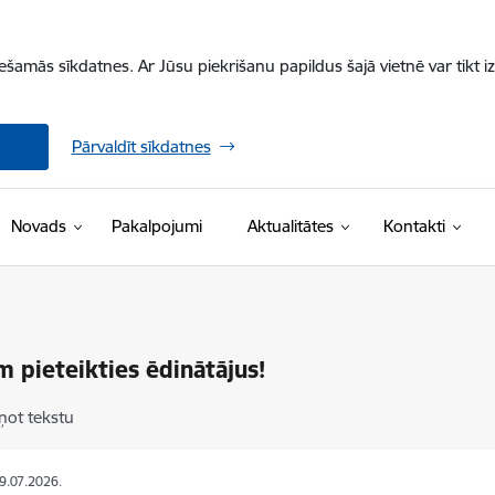
iešamās sīkdatnes. Ar Jūsu piekrišanu papildus šajā vietnē var tikt i
Pārvaldīt sīkdatnes
Novads
Pakalpojumi
Aktualitātes
Kontakti
m pieteikties ēdinātājus!
ņot tekstu
09.07.2026.