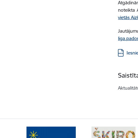
Atgādinām
noteikta
vietās Ai
Jautājumu
liga.pado
Lejupielā
Iesni
Saistī
Aktualitāt