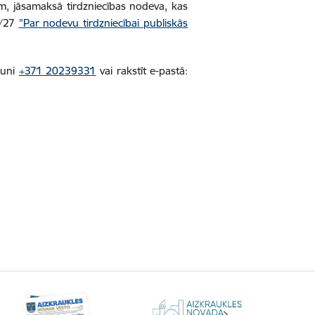
m, jāsamaksā tirdzniecības nodeva, kas
2/27
"Par nodevu tirdzniecībai publiskās
runi
+371 20239331
vai rakstīt e-pastā: