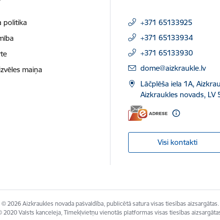
 politika
+371 65133925
+371 65133934
mība
+371 65133930
te
E-pasts:
dome@aizkraukle.lv
izvēles maiņa
Lāčplēša iela 1A, Aizkrau
Aizkraukles novads, LV 
Visi kontakti
© 2026 Aizkraukles novada pašvaldība, publicētā satura visas tiesības aizsargātas.
 2020 Valsts kanceleja, Tīmekļvietņu vienotās platformas visas tiesības aizsargāta