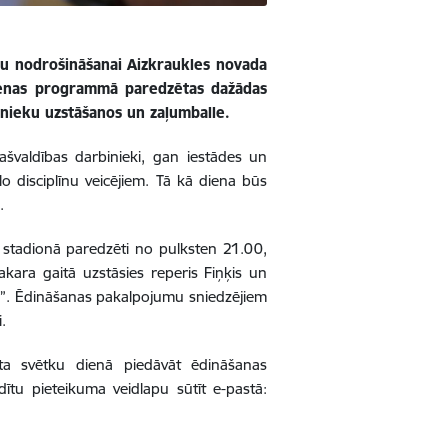
u nodrošināšanai Aizkraukles novada
Dienas programmā paredzētas dažādas
inieku uzstāšanos un zaļumballe.
ašvaldības darbinieki, gan iestādes un
o disciplīnu veicējiem. Tā kā diena būs
.
s stadionā paredzēti no pulksten 21.00,
kara gaitā uzstāsies reperis Fiņķis un
ce”. Ēdināšanas pakalpojumu sniedzējiem
.
ta svētku dienā piedāvāt ēdināšanas
ildītu pieteikuma veidlapu sūtīt e-pastā: