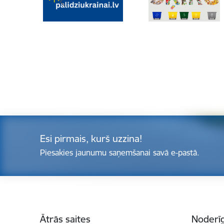
Esi pirmais, kurš uzzina!
Piesakies jaunumu saņemšanai savā e-pastā.
Kājene
Ātrās saites
Noderīg