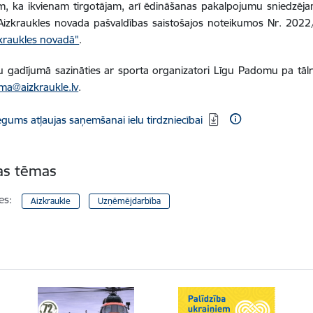
, ka ikvienam tirgotājam, arī ēdināšanas pakalpojumu sniedzēja
 Aizkraukles novada pašvaldības saistošajos noteikumos Nr. 202
zkraukles novadā"
.
 gadījumā sazināties ar sporta organizatori Līgu Padomu pa tāl
ma@aizkraukle.lv
.
dēt:
egums atļaujas saņemšanai ielu tirdzniecībai
tas tēmas
es:
Aizkraukle
Uzņēmējdarbība