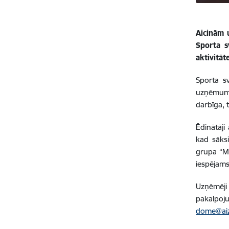
Aicinām 
Sporta s
aktivitā
Sporta sv
uzņēmumi.
darbīga, 
Ēdinātāji
kad sāksi
grupa “Ma
iespējams
Uzņēmēji
pakalpoju
dome@aiz