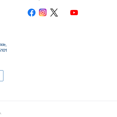
kle,
5101
s.