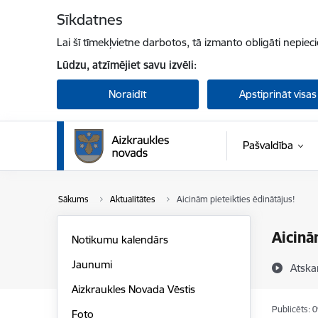
Pāriet uz lapas saturu
Sīkdatnes
Lai šī tīmekļvietne darbotos, tā izmanto obligāti nepiec
Lūdzu, atzīmējiet savu izvēli:
Noraidīt
Apstiprināt visas
Pašvaldība
Sākums
Aktualitātes
Aicinām pieteikties ēdinātājus!
Aicinā
Notikumu kalendārs
Jaunumi
Atska
Aizkraukles Novada Vēstis
Publicēts: 
Foto