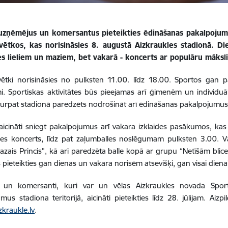
uzņēmējus un komersantus pieteikties ēdināšanas pakalpojum
vētkos, kas norisināsies 8. augustā Aizkraukles stadionā. 
tes lieliem un maziem, bet vakarā - koncerts ar populāru māksl
ētki norisināsies no pulksten 11.00. līdz 18.00. Sportos gan p
 Sportiskas aktivitātes būs pieejamas arī ģimenēm un individuāl
turpat stadionā paredzēts nodrošināt arī ēdināšanas pakalpojumus
 aicināti sniegt pakalpojumus arī vakara izklaides pasākumos, ka
es koncerts, līdz pat zaļumballes noslēgumam pulksten 3.00. Va
zais Princis”, kā arī paredzēta balle kopā ar grupu “Netīšām bli
 pieteikties gan dienas un vakara norisēm atsevišķi, gan visai dienai
 un komersanti, kuri var un vēlas Aizkraukles novada Spor
mus stadiona teritorijā, aicināti pieteikties līdz 28. jūlijam. Aizp
kraukle.lv
.