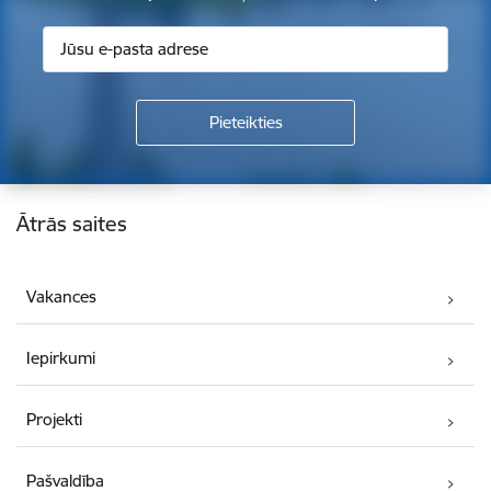
Kājene
Ātrās saites
Vakances
Iepirkumi
Projekti
Pašvaldība