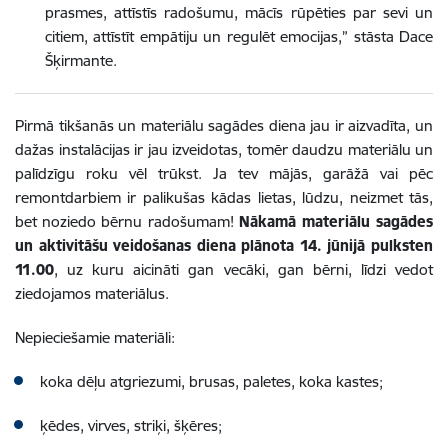
prasmes, attīstīs radošumu, mācīs rūpēties par sevi un
citiem, attīstīt empātiju un regulēt emocijas,” stāsta Dace
Šķirmante.
Pirmā tikšanās un materiālu sagādes diena jau ir aizvadīta, un
dažas instalācijas ir jau izveidotas, tomēr daudzu materiālu un
palīdzīgu roku vēl trūkst. Ja tev mājās, garāžā vai pēc
remontdarbiem ir palikušas kādas lietas, lūdzu, neizmet tās,
bet noziedo bērnu radošumam!
Nākamā materiālu sagādes
un aktivitāšu veidošanas diena plānota 14. jūnijā pulksten
11.00
, uz kuru aicināti gan vecāki, gan bērni, līdzi vedot
ziedojamos materiālus.
Nepieciešamie materiāli:
koka dēļu atgriezumi, brusas, paletes, koka kastes;
ķēdes, virves, striķi, šķēres;