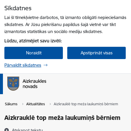
Pāriet uz lapas saturu
Sīkdatnes
Spied
lai meklētu
Enter
Lai šī tīmekļvietne darbotos, tā izmanto obligāti nepieciešamās
sīkdatnes. Ar Jūsu piekrišanu papildus šajā vietnē var tikt
izmantotas statistikas un sociālo mediju sīkdatnes.
Lūdzu, atzīmējiet savu izvēli:
Noraidīt
Apstiprināt visas
Pārvaldīt sīkdatnes
Sākums
Aktualitātes
Aizkrauklē top meža laukumiņš bērniem
Aizkrauklē top meža laukumiņš bērniem
Atskaņot tekstu