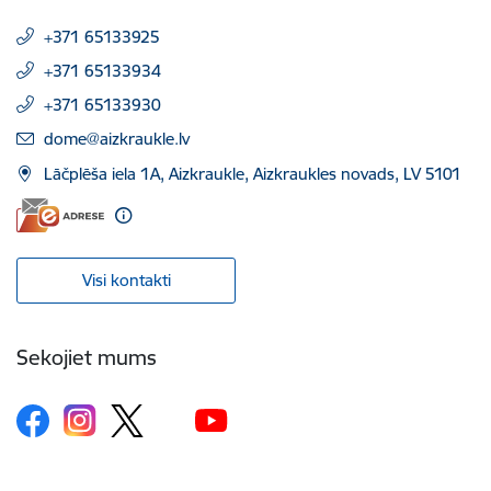
+371 65133925
+371 65133934
+371 65133930
E-pasts:
dome@aizkraukle.lv
Lāčplēša iela 1A, Aizkraukle, Aizkraukles novads, LV 5101
Visi kontakti
Sekojiet mums