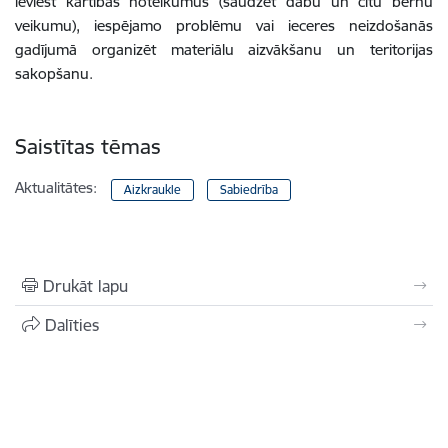
ieviest kārtības noteikumus (saudzēt dabu un citu bērnu
veikumu), iespējamo problēmu vai ieceres neizdošanās
gadījumā organizēt materiālu aizvākšanu un teritorijas
sakopšanu.
Saistītas tēmas
Aktualitātes:
Aizkraukle
Sabiedrība
Drukāt lapu
Dalīties