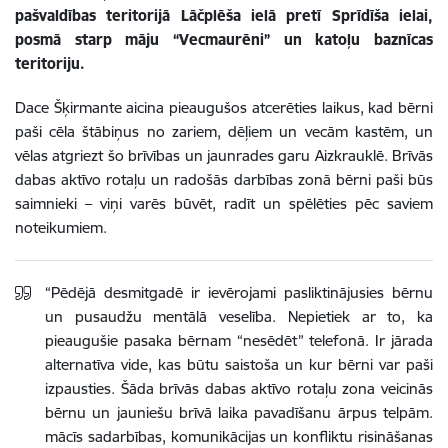
pašvaldības teritorijā Lāčplēša ielā pretī Sprīdīša ielai,
posmā starp māju “Vecmaurēni” un katoļu baznīcas
teritoriju.
Dace Šķirmante aicina pieaugušos atcerēties laikus, kad bērni
paši cēla štābiņus no zariem, dēļiem un vecām kastēm, un
vēlas atgriezt šo brīvības un jaunrades garu Aizkrauklē. Brīvās
dabas aktīvo rotaļu un radošās darbības zonā bērni paši būs
saimnieki – viņi varēs būvēt, radīt un spēlēties pēc saviem
noteikumiem.
“Pēdējā desmitgadē ir ievērojami pasliktinājusies bērnu
un pusaudžu mentālā veselība. Nepietiek ar to, ka
pieaugušie pasaka bērnam “nesēdēt” telefonā. Ir jārada
alternatīva vide, kas būtu saistoša un kur bērni var paši
izpausties. Šāda brīvās dabas aktīvo rotaļu zona veicinās
bērnu un jauniešu brīvā laika pavadīšanu ārpus telpām.
mācīs sadarbības, komunikācijas un konfliktu risināšanas