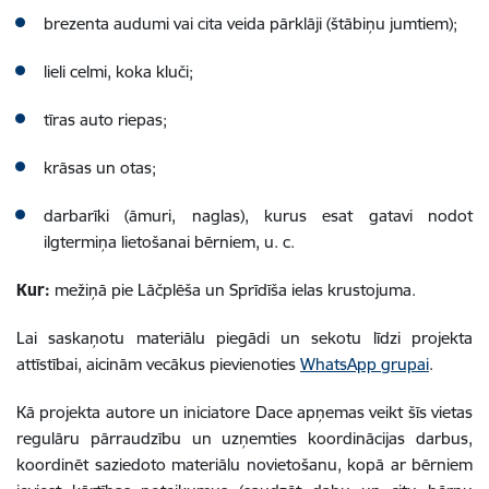
brezenta audumi vai cita veida pārklāji (štābiņu jumtiem);
lieli celmi, koka kluči;
tīras auto riepas;
krāsas un otas;
darbarīki (āmuri, naglas), kurus esat gatavi nodot
ilgtermiņa lietošanai bērniem, u. c.
Kur:
mežiņā pie Lāčplēša un Sprīdīša ielas krustojuma.
Lai saskaņotu materiālu piegādi un sekotu līdzi projekta
attīstībai, aicinām vecākus pievienoties
WhatsApp grupai
.
Kā projekta autore un iniciatore Dace apņemas veikt šīs vietas
regulāru pārraudzību un uzņemties koordinācijas darbus,
koordinēt saziedoto materiālu novietošanu, kopā ar bērniem