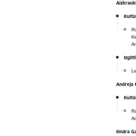
Aizkrauk
Kultū
Rū
Ke
An
Izglī
Le
Andreja 
Kultū
Ra
Ad
Ilmāra G