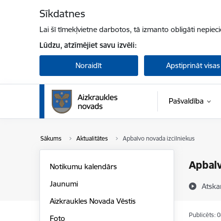
Pāriet uz lapas saturu
Sīkdatnes
Lai šī tīmekļvietne darbotos, tā izmanto obligāti nepiec
Lūdzu, atzīmējiet savu izvēli:
Noraidīt
Apstiprināt visas
Pašvaldība
Sākums
Aktualitātes
Apbalvo novada izcilniekus
Apbalv
Notikumu kalendārs
Jaunumi
Atska
Aizkraukles Novada Vēstis
Publicēts: 
Foto