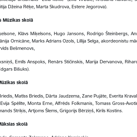
itija Džeina Rēķe, Marta Skudrova, Estere Jegorova).
 Mūzikas skolā
ķelsone, Klāvs Miķelsons, Hugo Jansons, Rodrigo Šteinbergs, An
lānija Ornicāne, Marks Adrians Ozols, Lillija Selga, akordeonistu m
rvīds Bešmenovs,
sniņš, Emīls Anspoks, Renārs Stičinskis, Marija Dervanova, Rihards
Edgars Bišuks).
Mūzikas skolā
riedis, Matīss Briedis, Dārta Jaudzema, Zane Pujāte, Everita Krav
Evija Spēlīte, Monta Erne, Alfrēds Folkmanis, Tomass Gross-Avotiņ
ands Striķis, Artjoms Šlems, Grigorijs Bērziņš, Kirils Kostins.
Mākslas skolā