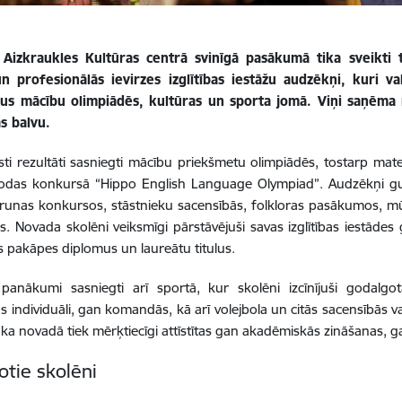
ā Aizkraukles Kultūras centrā svinīgā pasākumā tika sveikti ti
un profesionālās ievirzes izglītības iestāžu audzēkņi, kuri v
s mācību olimpiādēs, kultūras un sporta jomā. Viņi saņēma n
s balvu.
sti rezultāti sasniegti mācību priekšmetu olimpiādēs, tostarp mate
lodas konkursā “Hippo English Language Olympiad”. Audzēkņi guv
runas konkursos, stāstnieku sacensībās, folkloras pasākumos, mūzi
. Novada skolēni veiksmīgi pārstāvējuši savas izglītības iestādes g
 pakāpes diplomus un laureātu titulus.
 panākumi sasniegti arī sportā, kur skolēni izcīnījuši godalgo
s individuāli, gan komandās, kā arī volejbola un citās sacensībās
, ka novadā tiek mērķtiecīgi attīstītas gan akadēmiskās zināšanas, g
otie skolēni