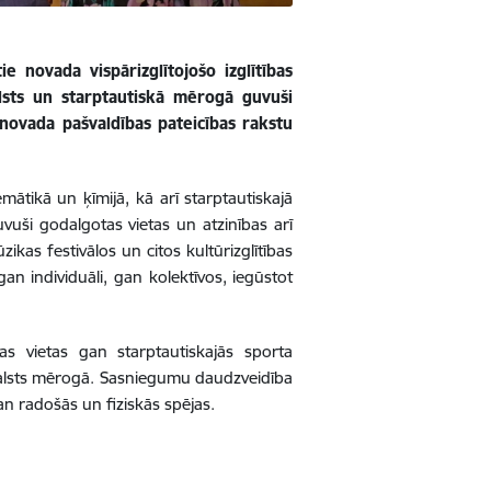
e novada vispārizglītojošo izglītības
alsts un starptautiskā mērogā guvuši
ovada pašvaldības pateicības rakstu
mātikā un ķīmijā, kā arī starptautiskajā
uši godalgotas vietas un atzinības arī
kas festivālos un citos kultūrizglītības
an individuāli, gan kolektīvos, iegūstot
tas vietas gan starptautiskajās sporta
 valsts mērogā. Sasniegumu daudzveidība
an radošās un fiziskās spējas.