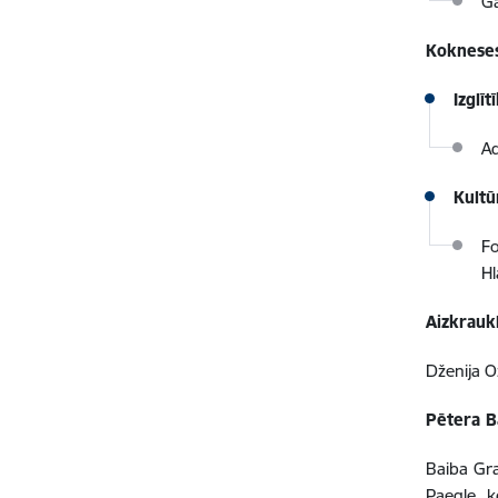
Ga
Kokneses
Izglī
Ad
Kultū
Fo
Hl
Aizkrauk
Dženija O
Pētera B
Baiba Gra
Paegle, k