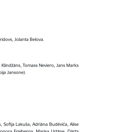
ridovs, Jolanta Belova.
lfs Klindžāns, Tomass Neviero, Jans Marks
ija Jansone).
, Sofija Lakuša, Adriāna Budēviča, Alise
 Sonora Freiberga, Marisa Urtāne, Dārta