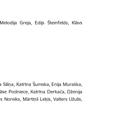
lodija Greja, Edijs Šteinfelds, Klāvs
a Siliņa, Katrīna Šumska, Enija Muraška,
Alise Podniece, Katrīna Derkača, Dženija
rs Noreiks, Mārtiņš Leķis, Valters Užulis,