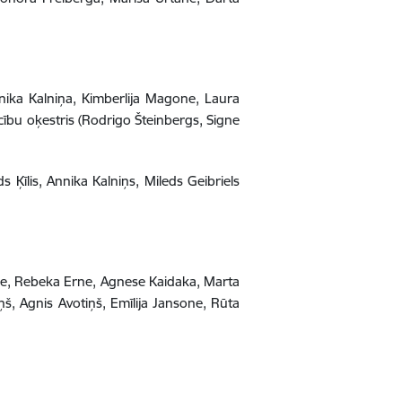
nika Kalniņa, Kimberlija Magone, Laura
ācību oķestris (Rodrigo Šteinbergs, Signe
 Ķīlis, Annika Kalniņs, Mileds Geibriels
ale, Rebeka Erne, Agnese Kaidaka, Marta
š, Agnis Avotiņš, Emīlija Jansone, Rūta