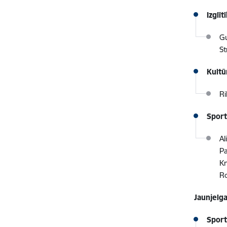
Izglī
Gu
St
Kultū
Ri
Sport
Al
Pa
Kr
Ro
Jaunjelg
Sport