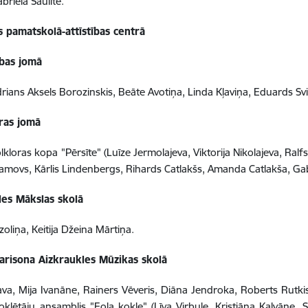
briela Saulīte.
 pamatskolā-attīstības centrā
tības jomā
rians Aksels Borozinskis, Beāte Avotiņa, Linda Kļaviņa, Eduards Svi
ras jomā
lkloras kopa "Pērsīte" (Luīze Jermolajeva, Viktorija Nikolajeva, Ra
amovs, Kārlis Lindenbergs, Rihards Catlakšs, Amanda Catlakša, Gab
les Mākslas skolā
zoliņa, Keitija Džeina Mārtiņa.
arisona Aizkraukles Mūzikas skolā
va, Mija Ivanāne, Rainers Vēveris, Diāna Jendroka, Roberts Rutkis
oklētāju ansamblis "Eola kokle" (Līva Virbule, Kristiāna Kalvāne,