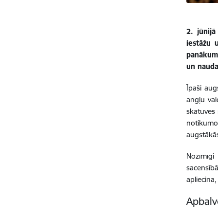
2. jūnij
iestāžu 
panākumu
un nauda
Īpaši aug
angļu va
skatuves 
notikumos
augstākās
Nozīmīgi
sacensībā
apliecina
Apbalv