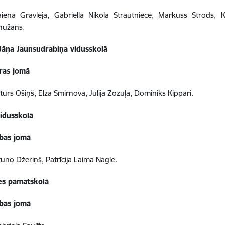
iena Grāvleja, Gabriella Nikola Strautniece, Markuss Strods, K
nužāns.
Jāņa Jaunsudrabiņa vidusskolā
ras jomā
tūrs Ošiņš, Elza Smirnova, Jūlija Zozuļa, Dominiks Kippari.
vidusskolā
tības jomā
uno Džeriņš, Patrīcija Laima Nagle.
es pamatskolā
tības jomā