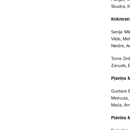
Skudra, K
Kokneses
Sanija Mi
Vilde, Me
Niedre, A
Toms Drik
Zaruals, 
Pļaviņu 
Gustavs B
Meinuza, 
Mača, Arm
Pļaviņu 