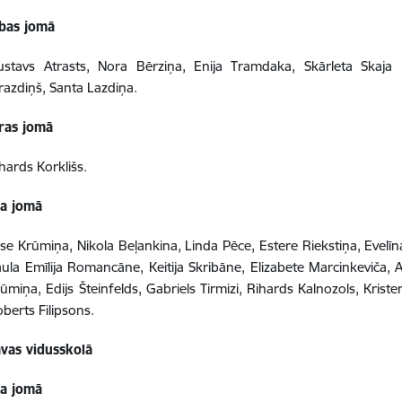
tības jomā
stavs Atrasts, Nora Bērziņa, Enija Tramdaka, Skārleta Skaja Me
razdiņš, Santa Lazdiņa.
ras jomā
hards Korklišs.
a jomā
ise Krūmiņa, Nikola Beļankina, Linda Pēce, Estere Riekstiņa, Evelīn
ula Emīlija Romancāne, Keitija Skribāne, Elizabete Marcinkeviča, 
ūmiņa, Edijs Šteinfelds, Gabriels Tirmizi, Rihards Kalnozols, Kriste
berts Filipsons.
avas vidusskolā
a jomā