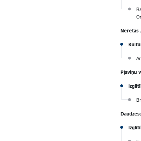
Ra
O
Neretas 
Kultū
Ar
Pļaviņu 
Izglī
Br
Daudzes
Izglī