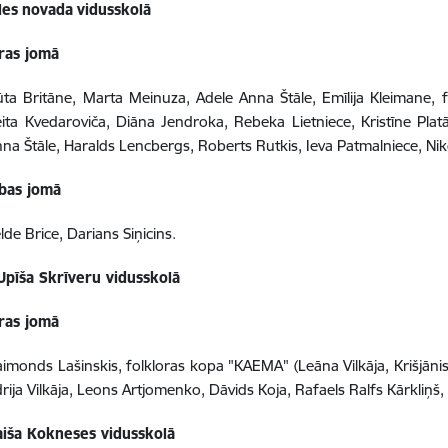
les
novada
vidusskolā
ras jomā
ta Britāne, Marta Meinuza, Adele Anna Štāle, Emīlija Kleimane, f
ita Kvedaroviča, Diāna Jendroka, Rebeka Lietniece, Kristīne Platā
na Štāle, Haralds Lencbergs, Roberts Rutkis, Ieva Patmalniece, Niko
tības jomā
lde Brice, Darians Siņicins.
Upīša Skrīveru vidusskolā
ras jomā
imonds Lašinskis, folkloras kopa "KAEMA" (Leāna Vilkāja, Krišjānis 
rija Vilkāja, Leons Artjomenko, Dāvids Koja, Rafaels Ralfs Kārkliņš, 
aiša Kokneses vidusskolā