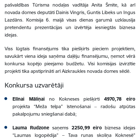
pašvaldības Tūrisma nodaļas vadītāja Anita Šmite, kā arī
novada domes deputāti Dainis Vingris, Guntis Libeks un Ingus
Lazdāns. Komisija 6. maijā visas dienas garumā uzklausīja
pretendentu prezentācijas un izvērtēja iesniegtās biznesa
idejas.
Viss lūgtais finansējums tika piešķirts pieciem projektiem,
savukārt viena ideja saņēma daļēju finansējumu, ņemot vērā
konkursa kopējo pieejamo budžetu. Visi komisijas izvirzītie
projekti tika apstiprināti arī Aizkraukles novada domes sēdē.
Konkursa uzvarētāji
Elīnai Māliņai
no Kokneses piešķirti
4970,78 eiro
projekta “Meža telpa” īstenošanai ‒ radošu atpūtas
pakalpojumu sniegšanai dabā;
Lauma Rudzone
saņems
2250,99 eiro
biznesa idejas
“Laumas logopēdija” – Tava runas skoliņa Koknesē”