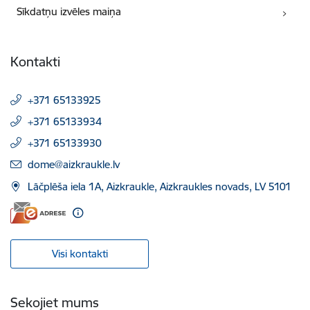
Sīkdatņu izvēles maiņa
Kontakti
+371 65133925
+371 65133934
+371 65133930
E-pasts:
dome@aizkraukle.lv
Lāčplēša iela 1A, Aizkraukle, Aizkraukles novads, LV 5101
Visi kontakti
Sekojiet mums