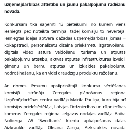
uzņēmējdarbības attīstību un jaunu pakalpojumu radīšanu
novadā.
Konkursam tika saņemti 13 pieteikumi, no kuriem viens
iesniegts pēc noteiktā termiņa, tādēļ komisiju to nevērtēja.
Iesniegtās idejas aptvēra dažādas uzņēmējdarbības jomas ‒
kokapstrādi, personalizētu dizaina priekšmetu izgatavošanu,
digitālā video satura veidošanu, tūrisma un atpūtas
pakalpojumu attīstību, aktīvās atpūtas infrastruktūras izveidi,
ģimeņu un bērnu atpūtas un izklaides pakalpojumu
nodrošināšanu, kā arī videi draudzīgu produktu ražošanu.
Ar domes lēmumu apstiprinātajā konkursa vērtēšanas
komisijā strādāja Zemgales plānošanas reģiona
Uzņēmējdarbības centra vadītāja Mairita Pauliņa, kura bija arī
komisijas priekšsēdētāja, Latvijas Tirdzniecības un rūpniecības
kameras Zemgales reģiona Jelgavas nodaļas vadītāja Baiba
Nolberga, AS “Swedbank” klientu apkalpošanas daļas
Aizkraukle vadītāja Oksana Zariņa, Aizkraukles novada