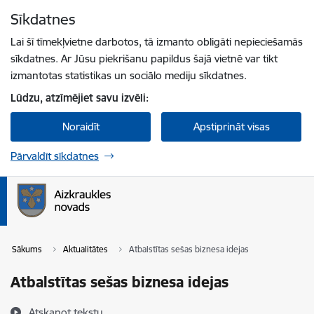
Pāriet uz lapas saturu
Sīkdatnes
Spied
lai meklētu
Enter
Lai šī tīmekļvietne darbotos, tā izmanto obligāti nepieciešamās
sīkdatnes. Ar Jūsu piekrišanu papildus šajā vietnē var tikt
izmantotas statistikas un sociālo mediju sīkdatnes.
Lūdzu, atzīmējiet savu izvēli:
Noraidīt
Apstiprināt visas
Pārvaldīt sīkdatnes
Sākums
Aktualitātes
Atbalstītas sešas biznesa idejas
Atbalstītas sešas biznesa idejas
Atskaņot tekstu