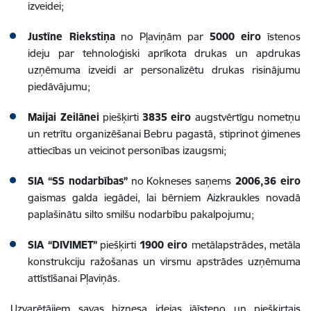
izveidei;
Justīne Riekstiņa
no Pļaviņām par
5000 eiro
īstenos
ideju par tehnoloģiski aprīkota drukas un apdrukas
uzņēmuma izveidi ar personalizētu drukas risinājumu
piedāvājumu;
Maijai Zeilānei
piešķirti
3835 eiro
augstvērtīgu nometņu
un retrītu organizēšanai Bebru pagastā, stiprinot ģimenes
attiecības un veicinot personības izaugsmi;
SIA “SS nodarbības”
no Kokneses saņems
2006,36 eiro
gaismas galda iegādei, lai bērniem Aizkraukles novadā
paplašinātu silto smilšu nodarbību pakalpojumu;
SIA “DIVIMET”
piešķirti
1900 eiro
metālapstrādes, metāla
konstrukciju ražošanas un virsmu apstrādes uzņēmuma
attīstīšanai Pļaviņās.
Uzvarētājiem savas biznesa idejas jāīsteno un piešķirtais