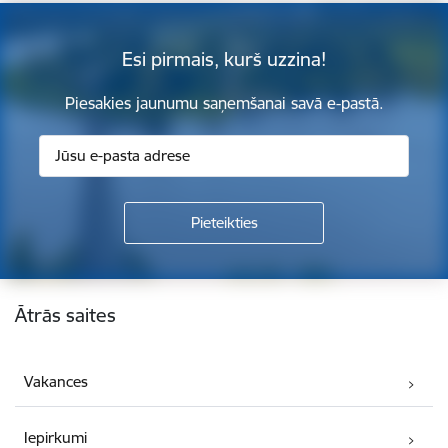
Esi pirmais, kurš uzzina!
Piesakies jaunumu saņemšanai savā e-pastā.
Kājene
Ātrās saites
Vakances
Iepirkumi