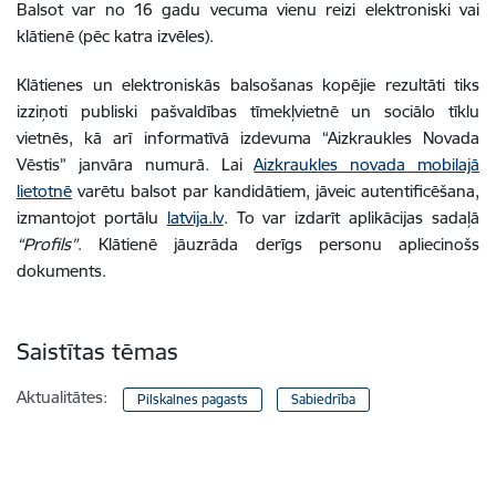
Balsot var no 16 gadu vecuma vienu reizi elektroniski vai
klātienē (pēc katra izvēles).
Klātienes un elektroniskās balsošanas kopējie rezultāti tiks
izziņoti publiski pašvaldības tīmekļvietnē un sociālo tīklu
vietnēs, kā arī informatīvā izdevuma “Aizkraukles Novada
Vēstis” janvāra numurā. Lai
Aizkraukles novada mobilajā
lietotnē
varētu balsot par kandidātiem, jāveic autentificēšana,
izmantojot portālu
latvija.lv
. To var izdarīt aplikācijas sadaļā
“Profils”
. Klātienē jāuzrāda derīgs personu apliecinošs
dokuments.
Saistītas tēmas
Aktualitātes:
Pilskalnes pagasts
Sabiedrība