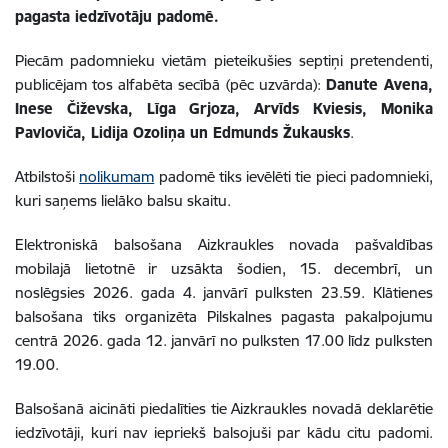
pagasta iedzīvotāju padomē.
Piecām padomnieku vietām pieteikušies septiņi pretendenti,
publicējam tos alfabēta secībā (pēc uzvārda):
Danute Avena,
Inese Čiževska, Līga Grjoza, Arvīds Kviesis, Monika
Pavloviča, Lidija Ozoliņa un Edmunds Žukausks
.
Atbilstoši
nolikumam
padomē tiks ievēlēti tie pieci padomnieki,
kuri saņems lielāko balsu skaitu.
Elektroniskā balsošana Aizkraukles novada pašvaldības
mobilajā lietotnē ir uzsākta šodien, 15. decembrī, un
noslēgsies 2026. gada 4. janvārī pulksten 23.59. Klātienes
balsošana tiks organizēta Pilskalnes pagasta pakalpojumu
centrā 2026. gada 12. janvārī no pulksten 17.00 līdz pulksten
19.00.
Balsošanā aicināti piedalīties tie Aizkraukles novadā deklarētie
iedzīvotāji, kuri nav iepriekš balsojuši par kādu citu padomi.