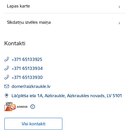
Lapas karte
Sīkdatņu izvēles maiņa
Kontakti
+371 65133925
+371 65133934
+371 65133930
E-pasts:
dome@aizkraukle.lv
Lāčplēša iela 1A, Aizkraukle, Aizkraukles novads, LV 5101
Visi kontakti