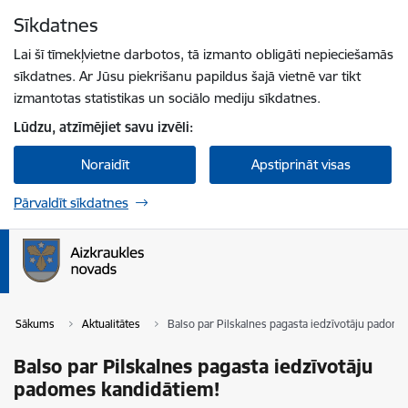
Pāriet uz lapas saturu
Sīkdatnes
Spied
lai meklētu
Enter
Lai šī tīmekļvietne darbotos, tā izmanto obligāti nepieciešamās
sīkdatnes. Ar Jūsu piekrišanu papildus šajā vietnē var tikt
izmantotas statistikas un sociālo mediju sīkdatnes.
Lūdzu, atzīmējiet savu izvēli:
Noraidīt
Apstiprināt visas
Pārvaldīt sīkdatnes
Sākums
Aktualitātes
Balso par Pilskalnes pagasta iedzīvotāju padom
Balso par Pilskalnes pagasta iedzīvotāju
padomes kandidātiem!