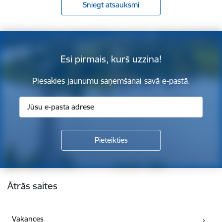
Sniegt atsauksmi
Esi pirmais, kurš uzzina!
Piesakies jaunumu saņemšanai savā e-pastā.
Kājene
Ātrās saites
Vakances