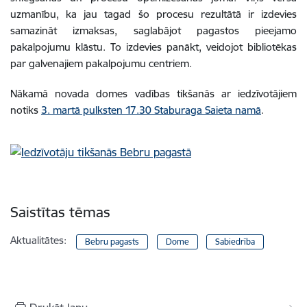
uzmanību, ka jau tagad šo procesu rezultātā ir izdevies
samazināt izmaksas, saglabājot pagastos pieejamo
pakalpojumu klāstu. To izdevies panākt, veidojot bibliotēkas
par galvenajiem pakalpojumu centriem.
Nākamā novada domes vadības tikšanās ar iedzīvotājiem
notiks
3. martā pulksten 17.30 Staburaga Saieta namā
.
Saistītas tēmas
Aktualitātes:
Bebru pagasts
Dome
Sabiedrība