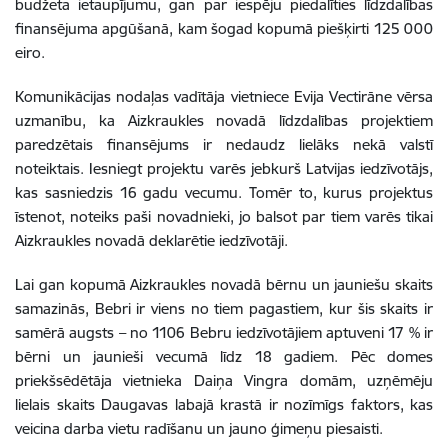
budžeta ietaupījumu, gan par iespēju piedalīties līdzdalības
finansējuma apgūšanā, kam šogad kopumā piešķirti 125 000
eiro.
Komunikācijas nodaļas vadītāja vietniece Evija Vectirāne vērsa
uzmanību, ka Aizkraukles novadā līdzdalības projektiem
paredzētais finansējums ir nedaudz lielāks nekā valstī
noteiktais. Iesniegt projektu varēs jebkurš Latvijas iedzīvotājs,
kas sasniedzis 16 gadu vecumu. Tomēr to, kurus projektus
īstenot, noteiks paši novadnieki, jo balsot par tiem varēs tikai
Aizkraukles novadā deklarētie iedzīvotāji.
Lai gan kopumā Aizkraukles novadā bērnu un jauniešu skaits
samazinās, Bebri ir viens no tiem pagastiem, kur šis skaits ir
samērā augsts – no 1106 Bebru iedzīvotājiem aptuveni 17 % ir
bērni un jaunieši vecumā līdz 18 gadiem. Pēc domes
priekšsēdētāja vietnieka Daiņa Vingra domām, uzņēmēju
lielais skaits Daugavas labajā krastā ir nozīmīgs faktors, kas
veicina darba vietu radīšanu un jauno ģimeņu piesaisti.