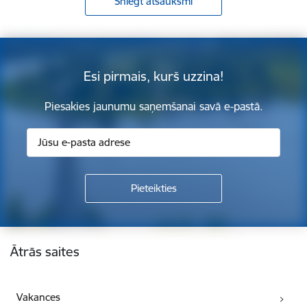
Sniegt atsauksmi
Esi pirmais, kurš uzzina!
Piesakies jaunumu saņemšanai savā e-pastā.
Kājene
Ātrās saites
Vakances