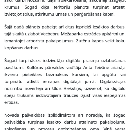
sākti darbi Rožkalnu dīķa labiekārtošanā, sākotnēji izzāģējot
krūmus. Šogad dīķa teritoriju plānots turpināt attīstīt,
izvietojot solus, atkritumu urnas un pārģērbšanās kabīni.
Šajā gadā plānots pabeigt arī citus iepriekš iesāktos darbus,
tajā skaitā uzlabot Vecbebru Mežaparka estrādes apkārtni un,
izmantojot arborista pakalpojumus, Zutēnu kapos veikt koku
kopšanas darbus.
Šogad turpināsies iedzīvotāju digitālo prasmju uzlabošanas
pasākumi. Kultūras pārvaldes vadītāja Anta Teivāne aicināja
ikvienu pieteikties bezmaksas kursiem, lai apgūtu vai
turpinātu attīstīt iemaņas digitālajā jomā. Digitalizācijas
nozīmību novērtēja arī Uldis Riekstiņš, uzsverot, ka digitālo
spēju trūkums iedzīvotājiem traucēs izjust visas iespējamās
ērtības.
Novada pašvaldības izpilddirektors arī norādīja, ka šogad
pašvaldība turpinās iesākto darbu attālināto pakalpojumu
sniegšanas un procesu optimizēšanas jomā. Viņš vērsa