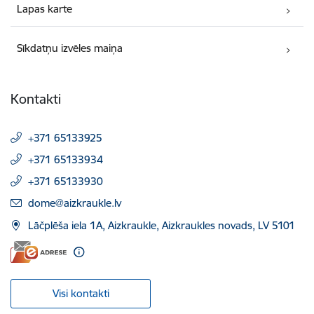
Lapas karte
Sīkdatņu izvēles maiņa
Kontakti
+371 65133925
+371 65133934
+371 65133930
E-pasts:
dome@aizkraukle.lv
Lāčplēša iela 1A, Aizkraukle, Aizkraukles novads, LV 5101
Visi kontakti