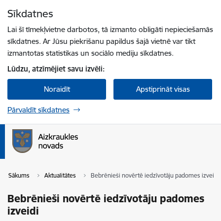
Pāriet uz lapas saturu
Sīkdatnes
Spied
lai meklētu
Enter
Lai šī tīmekļvietne darbotos, tā izmanto obligāti nepieciešamās
sīkdatnes. Ar Jūsu piekrišanu papildus šajā vietnē var tikt
izmantotas statistikas un sociālo mediju sīkdatnes.
Lūdzu, atzīmējiet savu izvēli:
Noraidīt
Apstiprināt visas
Pārvaldīt sīkdatnes
Sākums
Aktualitātes
Bebrēnieši novērtē iedzīvotāju padomes izveidi
Bebrēnieši novērtē iedzīvotāju padomes
izveidi