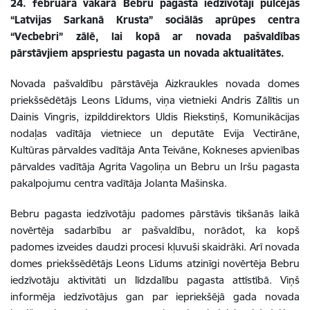
24. februāra vakarā Bebru pagasta iedzīvotāji pulcējās
“Latvijas Sarkanā Krusta” sociālās aprūpes centra
“Vecbebri” zālē, lai kopā ar novada pašvaldības
pārstāvjiem apspriestu pagasta un novada aktualitātes.
Novada pašvaldību pārstāvēja Aizkraukles novada domes
priekšsēdētājs Leons Līdums, viņa vietnieki Andris Zālītis un
Dainis Vingris, izpilddirektors Uldis Riekstiņš, Komunikācijas
nodaļas vadītāja vietniece un deputāte Evija Vectirāne,
Kultūras pārvaldes vadītāja Anta Teivāne, Kokneses apvienības
pārvaldes vadītāja Agrita Vagoliņa un Bebru un Iršu pagasta
pakalpojumu centra vadītāja Jolanta Mašinska.
Bebru pagasta iedzīvotāju padomes pārstāvis tikšanās laikā
novērtēja sadarbību ar pašvaldību, norādot, ka kopš
padomes izveides daudzi procesi kļuvuši skaidrāki. Arī novada
domes priekšsēdētājs Leons Līdums atzinīgi novērtēja Bebru
iedzīvotāju aktivitāti un līdzdalību pagasta attīstībā. Viņš
informēja iedzīvotājus gan par iepriekšējā gada novada