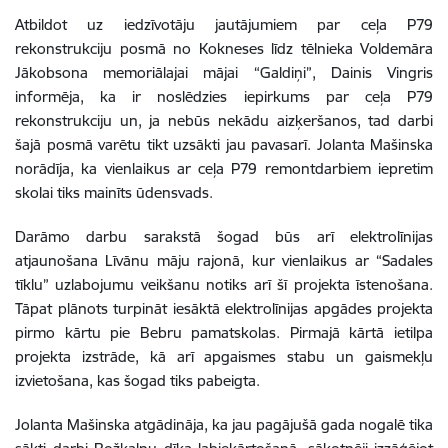
Atbildot uz iedzīvotāju jautājumiem par ceļa P79
rekonstrukciju posmā no Kokneses līdz tēlnieka Voldemāra
Jākobsona memoriālajai mājai “Galdiņi”, Dainis Vingris
informēja, ka ir noslēdzies iepirkums par ceļa P79
rekonstrukciju un, ja nebūs nekādu aizķeršanos, tad darbi
šajā posmā varētu tikt uzsākti jau pavasarī. Jolanta Mašinska
norādīja, ka vienlaikus ar ceļa P79 remontdarbiem iepretim
skolai tiks mainīts ūdensvads.
Darāmo darbu sarakstā šogad būs arī elektrolīnijas
atjaunošana Līvānu māju rajonā, kur vienlaikus ar “Sadales
tīklu” uzlabojumu veikšanu notiks arī šī projekta īstenošana.
Tāpat plānots turpināt iesāktā elektrolīnijas apgādes projekta
pirmo kārtu pie Bebru pamatskolas. Pirmajā kārtā ietilpa
projekta izstrāde, kā arī apgaismes stabu un gaismekļu
izvietošana, kas šogad tiks pabeigta.
Jolanta Mašinska atgādināja, ka jau pagājušā gada nogalē tika