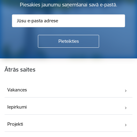
Piesakies jaunumu saņemšanai savā e-pastā.
Kājene
Ātrās saites
Vakances
Iepirkumi
Projekti