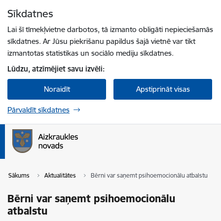
Pāriet uz lapas saturu
Sīkdatnes
Spied
lai meklētu
Enter
Lai šī tīmekļvietne darbotos, tā izmanto obligāti nepieciešamās
sīkdatnes. Ar Jūsu piekrišanu papildus šajā vietnē var tikt
izmantotas statistikas un sociālo mediju sīkdatnes.
Lūdzu, atzīmējiet savu izvēli:
Noraidīt
Apstiprināt visas
Pārvaldīt sīkdatnes
Sākums
Aktualitātes
Bērni var saņemt psihoemocionālu atbalstu
Bērni var saņemt psihoemocionālu
atbalstu