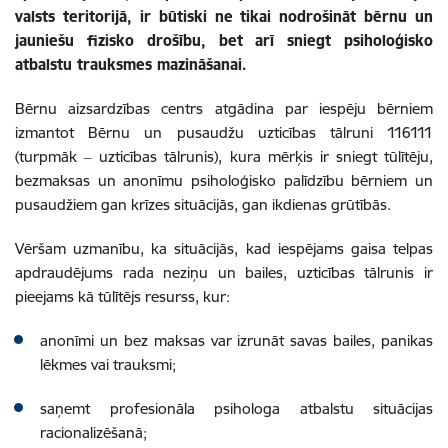
valsts teritorijā, ir būtiski ne tikai nodrošināt bērnu un
jauniešu fizisko drošību, bet arī sniegt psiholoģisko
atbalstu trauksmes mazināšanai.
Bērnu aizsardzības centrs atgādina par iespēju bērniem
izmantot Bērnu un pusaudžu uzticības tālruni 116111
(turpmāk ‒ uzticības tālrunis), kura mērķis ir sniegt tūlītēju,
bezmaksas un anonīmu psiholoģisko palīdzību bērniem un
pusaudžiem gan krīzes situācijās, gan ikdienas grūtībās.
Vēršam uzmanību, ka situācijās, kad iespējams gaisa telpas
apdraudējums rada neziņu un bailes, uzticības tālrunis ir
pieejams kā tūlītējs resurss, kur:
anonīmi un bez maksas var izrunāt savas bailes, panikas
lēkmes vai trauksmi;
saņemt profesionāla psihologa atbalstu situācijas
racionalizēšanā;