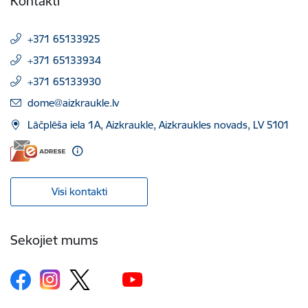
Kontakti
+371 65133925
+371 65133934
+371 65133930
E-pasts:
dome@aizkraukle.lv
Lāčplēša iela 1A, Aizkraukle, Aizkraukles novads, LV 5101
Visi kontakti
Sekojiet mums