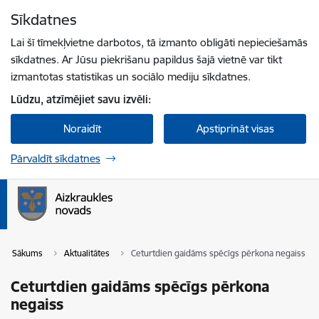
Pāriet uz lapas saturu
Sīkdatnes
Spied
lai meklētu
Enter
Lai šī tīmekļvietne darbotos, tā izmanto obligāti nepieciešamās
sīkdatnes. Ar Jūsu piekrišanu papildus šajā vietnē var tikt
izmantotas statistikas un sociālo mediju sīkdatnes.
Lūdzu, atzīmējiet savu izvēli:
Noraidīt
Apstiprināt visas
Pārvaldīt sīkdatnes
Sākums
Aktualitātes
Ceturtdien gaidāms spēcīgs pērkona negaiss
Ceturtdien gaidāms spēcīgs pērkona
negaiss