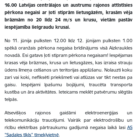
16.00 Latvijas centrālajos un austrumu rajonos attīstīsies
pērkona negaisi ar ļoti stiprām lietusgāzēm, krasām vēja
brāzmām no 20 līdz 24 m/s un krusu, vietām pastāv
iespējamība lielgraudu krusai.
No 11. jūnija pulksten 12.00 līdz 12. jūnijam pulksten 1.00
s
pēkā oranžais pērkona negaisa brīdinājums visā Aizkraukles
novadā. Esi gatavs ļoti stipram pērkona negaisam! Iespējamas
krasas vēja brāzmas, krusa un lietusgāzes, kas izraisa strauju
ūdens līmeņa celšanos un teritorijas applūšanu. Nolauzti koku
zari vai koki, nefiksēti priekšmeti vai atlūzas var tikt nestas pa
gaisu. Iespējami īpašumu bojājumi, traucēta transporta
kustība un āra aktivitātes. Ieteicams meklēt patvērumu slēgtās
telpās.
Atsevišķos rajonos gaidāmi elektroenerģijas un
telekomunikāciju traucējumi. Vairāk par elektrodrošību un
rīcību elektrības pārtraukumu gadījumā negaisa laikā lasi
AS
"Sadales tīkls" tīmekļvietnē
.