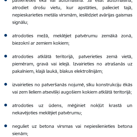
patverieties ēkā vai automašīnā. Ja esat automašīnā,
atrodiet drošu vietu, kur apstāties, palieciet tajā,
nepieskarieties metāla virsmām, ieslēdziet avārijas gaismas
signālu;
atrodoties mežā, meklējiet patvērumu zemākā zonā,
biezoknī ar zemiem kokiem;
atrodoties atklātā teritorijā, patverieties zemā vietā,
piemēram, gravā vai ielejā. Izvairieties no atrašanās uz
pakalniem, klajā laukā, blakus elektrolīnijām;
izvairieties no patveršanās nojumē, sīku konstrukciju ēkās
vai zem lieliem atsevišķi augošiem kokiem atklātā teritorijā;
atrodoties uz ūdens, mēģiniet nokļūt krastā un
nekavējoties meklējiet patvērumu;
neguliet uz betona virsmas vai nepieslienieties betona
sienām;