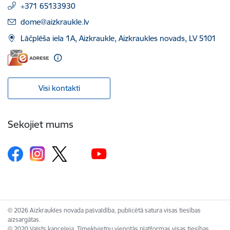
+371 65133930
E-pasts:
dome@aizkraukle.lv
Lāčplēša iela 1A, Aizkraukle, Aizkraukles novads, LV 5101
Visi kontakti
Sekojiet mums
© 2026 Aizkraukles novada pašvaldība, publicētā satura visas tiesības
aizsargātas.
© 2020 Valsts kanceleja, Tīmekļvietņu vienotās platformas visas tiesības