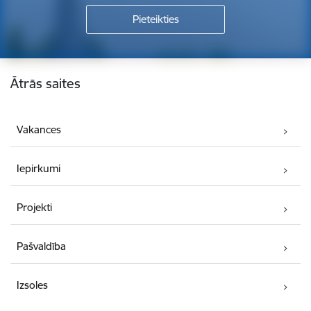
Kājene
Ātrās saites
Vakances
Iepirkumi
Projekti
Pašvaldība
Izsoles