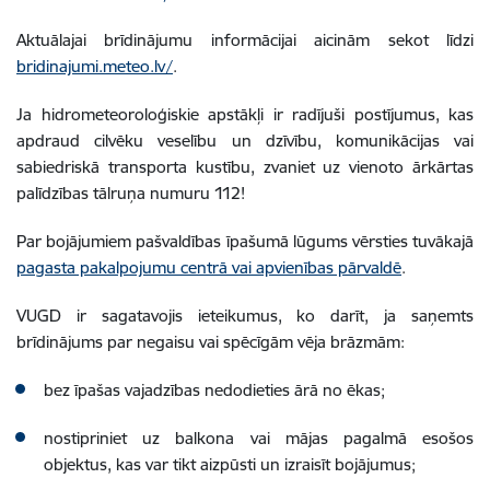
Aktuālajai brīdinājumu informācijai aicinām sekot līdzi
bridinajumi.meteo.lv/
.
Ja hidrometeoroloģiskie apstākļi ir radījuši postījumus, kas
apdraud cilvēku veselību un dzīvību, komunikācijas vai
sabiedriskā transporta kustību, zvaniet uz vienoto ārkārtas
palīdzības tālruņa numuru 112!
Par bojājumiem pašvaldības īpašumā lūgums vērsties tuvākajā
pagasta pakalpojumu centrā vai apvienības pārvaldē
.
VUGD ir sagatavojis ieteikumus, ko darīt, ja saņemts
brīdinājums par negaisu vai spēcīgām vēja brāzmām:
bez īpašas vajadzības nedodieties ārā no ēkas;
nostipriniet uz balkona vai mājas pagalmā esošos
objektus, kas var tikt aizpūsti un izraisīt bojājumus;