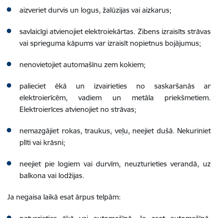
aizveriet durvis un logus, žalūzijas vai aizkarus;
savlaicīgi atvienojiet elektroiekārtas. Zibens izraisīts strāvas
vai sprieguma kāpums var izraisīt nopietnus bojājumus;
nenovietojiet automašīnu zem kokiem;
palieciet ēkā un izvairieties no saskaršanās ar
elektroierīcēm, vadiem un metāla priekšmetiem.
Elektroierīces atvienojiet no strāvas;
nemazgājiet rokas, traukus, veļu, neejiet dušā. Nekuriniet
plīti vai krāsni;
neejiet pie logiem vai durvīm, neuzturieties verandā, uz
balkona vai lodžijas.
Ja negaisa laikā esat ārpus telpām: