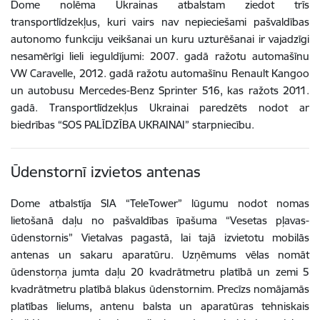
Dome nolēma Ukrainas atbalstam ziedot trīs
transportlīdzekļus, kuri vairs nav nepieciešami pašvaldības
autonomo funkciju veikšanai un kuru uzturēšanai ir vajadzīgi
nesamērīgi lieli ieguldījumi: 2007. gadā ražotu automašīnu
VW Caravelle, 2012. gadā ražotu automašīnu Renault Kangoo
un autobusu Mercedes-Benz Sprinter 516, kas ražots 2011.
gadā. Transportlīdzekļus Ukrainai paredzēts nodot ar
biedrības “SOS PALĪDZĪBA UKRAINAI” starpniecību.
Ūdenstornī izvietos antenas
Dome atbalstīja SIA “TeleTower” lūgumu nodot nomas
lietošanā daļu no pašvaldības īpašuma “Vesetas pļavas-
ūdenstornis” Vietalvas pagastā, lai tajā izvietotu mobilās
antenas un sakaru aparatūru. Uzņēmums vēlas nomāt
ūdenstorņa jumta daļu 20 kvadrātmetru platībā un zemi 5
kvadrātmetru platībā blakus ūdenstornim. Precīzs nomājamās
platības lielums, antenu balsta un aparatūras tehniskais