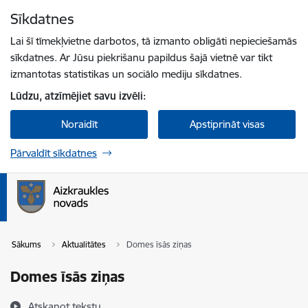
Pāriet uz lapas saturu
Sīkdatnes
Spied
lai meklētu
Enter
Lai šī tīmekļvietne darbotos, tā izmanto obligāti nepieciešamās
sīkdatnes. Ar Jūsu piekrišanu papildus šajā vietnē var tikt
izmantotas statistikas un sociālo mediju sīkdatnes.
Lūdzu, atzīmējiet savu izvēli:
Noraidīt
Apstiprināt visas
Pārvaldīt sīkdatnes
Sākums
Aktualitātes
Domes īsās ziņas
Domes īsās ziņas
Atskaņot tekstu