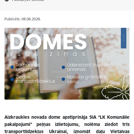
Publicēts: 08.06.2026.
Aizkraukles novada dome apstiprināja SIA “LK Komunālie
pakalpojumi” peļņas izlietojumu, nolēma ziedot trīs
transportlīdzekļus Ukrainai, iznomāt daļu Vietalvas