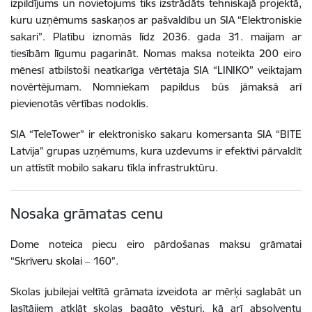
izpildījums un novietojums tiks izstrādāts tehniskajā projektā,
kuru uzņēmums saskaņos ar pašvaldību un SIA “Elektroniskie
sakari”. Platību iznomās līdz 2036. gada 31. maijam ar
tiesībām līgumu pagarināt. Nomas maksa noteikta 200 eiro
mēnesī atbilstoši neatkarīga vērtētāja SIA “LINIKO” veiktajam
novērtējumam. Nomniekam papildus būs jāmaksā arī
pievienotās vērtības nodoklis.
SIA “TeleTower” ir elektronisko sakaru komersanta SIA “BITE
Latvija” grupas uzņēmums, kura uzdevums ir efektīvi pārvaldīt
un attīstīt mobilo sakaru tīkla infrastruktūru.
Nosaka grāmatas cenu
Dome noteica piecu eiro pārdošanas maksu grāmatai
“Skrīveru skolai ‒ 160”.
Skolas jubilejai veltītā grāmata izveidota ar mērķi saglabāt un
lasītājiem atklāt skolas bagāto vēsturi, kā arī absolventu