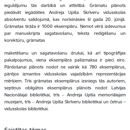
ieguldījumu tās darbībā un attīstībā. Grāmatu plānots
piedāvāt iegādāties Andreja Upīša Skrīveru vidusskolas
absolventu salidojumā, kas norisināsies šī gada 20. jūnijā.
Grāmatas tirāža ir 1000 eksemplāru. Ņemot vērā izdevumus
par manuskripta sagatavošanu, teksta rediģēšanu un
korektūru, grāmatas
maketēšanu un sagatavošanu drukai, kā arī tipogrāfijas
pakalpojumus, viena eksemplāra pašizmaksa ir pieci eiro.
Pārdošanai plānots nodot ne vairāk kā 780 eksemplārus,
pārējos izmantos vidusskolas vajadzībām reprezentācijas
mērķiem. Trīs grāmatas eksemplārus izsniegs tās autoriem,
septiņus obligātos eksemplārus plānots nodot Latvijas
Nacionālajai bibliotēkai, trīs ‒ Andreja Upīša memoriālajam
muzejam, trīs ‒ Andreja Upīša Skrīveru bibliotēkai un četrus –
vidusskolas bibliotēkai.
Saistītas tēmas