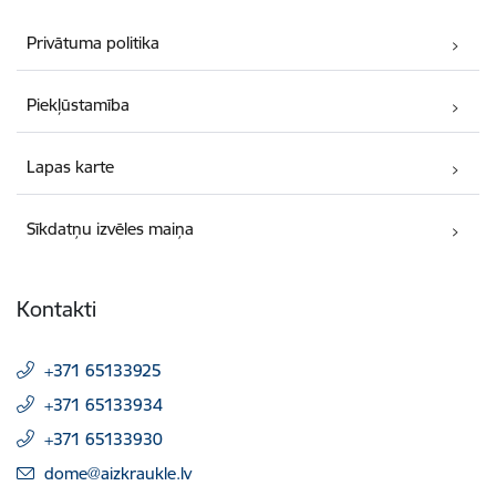
Privātuma politika
Piekļūstamība
Lapas karte
Sīkdatņu izvēles maiņa
Kontakti
+371 65133925
+371 65133934
+371 65133930
E-pasts:
dome@aizkraukle.lv