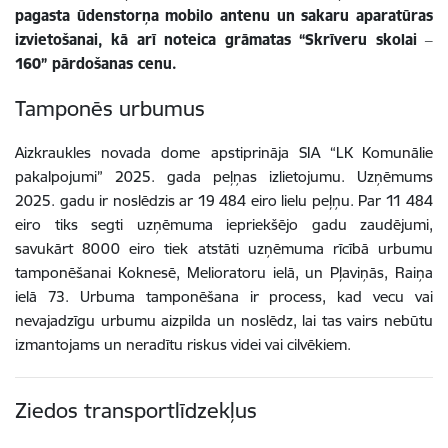
pagasta ūdenstorņa mobilo antenu un sakaru aparatūras
izvietošanai, kā arī noteica grāmatas “Skrīveru skolai ‒
160” pārdošanas cenu.
Tamponēs urbumus
Aizkraukles novada dome apstiprināja SIA “LK Komunālie
pakalpojumi” 2025. gada peļņas izlietojumu. Uzņēmums
2025. gadu ir noslēdzis ar 19 484 eiro lielu peļņu. Par 11 484
eiro tiks segti uzņēmuma iepriekšējo gadu zaudējumi,
savukārt 8000 eiro tiek atstāti uzņēmuma rīcībā urbumu
tamponēšanai Koknesē, Melioratoru ielā, un Pļaviņās, Raiņa
ielā 73. Urbuma tamponēšana ir process, kad vecu vai
nevajadzīgu urbumu aizpilda un noslēdz, lai tas vairs nebūtu
izmantojams un neradītu riskus videi vai cilvēkiem.
Ziedos transportlīdzekļus