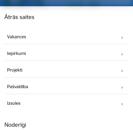
Kājene
Ātrās saites
Vakances
Iepirkumi
Projekti
Pašvaldība
Izsoles
Noderīgi