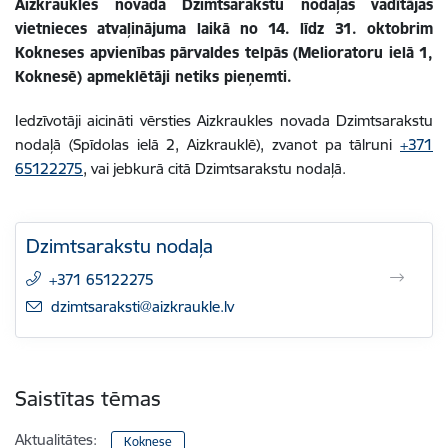
Aizkraukles novada Dzimtsarakstu nodaļas vadītājas
vietnieces atvaļinājuma laikā no 14. līdz 31. oktobrim
Kokneses apvienības pārvaldes telpās (Melioratoru ielā 1,
Koknesē) apmeklētāji netiks pieņemti.
Iedzīvotāji aicināti vērsties Aizkraukles novada Dzimtsarakstu
nodaļā (Spīdolas ielā 2, Aizkrauklē), zvanot pa tālruni
+371
65122275
, vai jebkurā citā Dzimtsarakstu nodaļā.
Dzimtsarakstu nodaļa
+371 65122275
E-pasts:
dzimtsaraksti@aizkraukle.lv
Saistītas tēmas
Aktualitātes:
Koknese