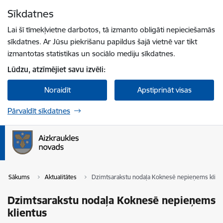
Pāriet uz lapas saturu
Sīkdatnes
Spied
lai meklētu
Enter
Lai šī tīmekļvietne darbotos, tā izmanto obligāti nepieciešamās
sīkdatnes. Ar Jūsu piekrišanu papildus šajā vietnē var tikt
izmantotas statistikas un sociālo mediju sīkdatnes.
Lūdzu, atzīmējiet savu izvēli:
Noraidīt
Apstiprināt visas
Pārvaldīt sīkdatnes
Sākums
Aktualitātes
Dzimtsarakstu nodaļa Koknesē nepieņems klien
Dzimtsarakstu nodaļa Koknesē nepieņems
klientus