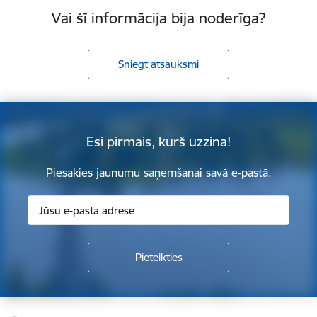
Vai šī informācija bija noderīga?
Sniegt atsauksmi
Esi pirmais, kurš uzzina!
Piesakies jaunumu saņemšanai savā e-pastā.
Kājene