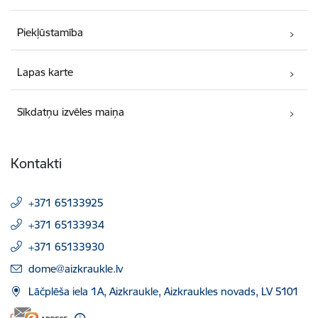
Piekļūstamība
Lapas karte
Sīkdatņu izvēles maiņa
Kontakti
+371 65133925
+371 65133934
+371 65133930
E-pasts:
dome@aizkraukle.lv
Lāčplēša iela 1A, Aizkraukle, Aizkraukles novads, LV 5101