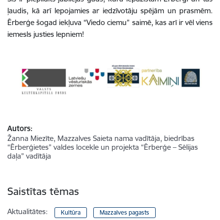
ļaudis, kā arī lepojamies ar iedzīvotāju spējām un prasmēm.
Ērberģe šogad iekļuva “Viedo ciemu” saimē, kas arī ir vēl viens
iemesls justies lepniem!
Autors:
Žanna Miezīte, Mazzalves Saieta nama vadītāja, biedrības
“Ērberģietes” valdes locekle un projekta “Ērberģe – Sēlijas
daļa” vadītāja
Saistītas tēmas
Aktualitātes:
Kultūra
Mazzalves pagasts