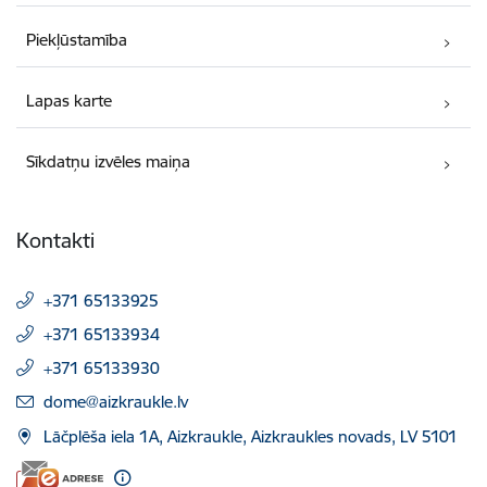
Piekļūstamība
Lapas karte
Sīkdatņu izvēles maiņa
Kontakti
+371 65133925
+371 65133934
+371 65133930
E-pasts:
dome@aizkraukle.lv
Lāčplēša iela 1A, Aizkraukle, Aizkraukles novads, LV 5101