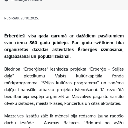
Publicēts: 28.10.2025.
Ērberģieši visa gada garumā ar dažādiem pasākumiem
svin ciema 560 gadu jubileju. Par godu svētkiem tika
organizētas dažādas aktivitātes Ērberģes izzināšanai,
saglabāšanai un popularizēšanai.
Biedrība “Ērberģietes” iesniedza projekta “Ērberģe – Sēlijas
daļa” pieteikumu Valsts kultūrkapitāla fonda
mērķprogrammai “Sēlijas kultūras programma” un saņēma
daļēju finansiālo atbalstu projekta īstenošanai. Tā rezultātā
biedrībai bija iespēja organizēt ar Mazzalves pagastu saistīto
cilvēku izstādes, meistarklases, koncertus un citas aktivitātes.
Mazzalves izstāžu zālē ik mēnesi bija redzama jauna radošo
darbu izstāde – Ausmas Baltaces “Brīnumi no avīžu