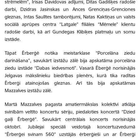
strēmelēm”, Īrisas Davidovas adījumi, Ditas Gadišķes radošie
darbi, Dzidras Jasinskas un Ances Grenciņas-Grenciones
gleznas, Intas Saulītes tamborējumi, Natas Kaktiņas un valsts
sociālā aprūpes centra “Latgale” filiāles “Mēmele” klientu
radošie darbi, kā arī Gundegas Klibiķes platmaļu un somu
izstāde.
Tāpat Ērberģē notika meistarklase “Porcelāna ziedu
darināšana”, savukārt izstāžu zālē bija apskatāma porcelāna
ziedu izstāde “Dabas iedvesmoti”. Vasarā Ēberģē norisinājās
Jelgavas mākslinieku biedrības plenērs, kurā tika radītas
Ērberģi atainojošas gleznas. Arī tās bija apskatāmas
Mazzalves izstāžu zālē.
Martā Mazzalves pagasta amatiermākslas kolektīvi atklāja
svinībām veltīto koncertu sēriju, piedaloties koncertā “Dzied
gaiļi Ērberģē”. Savukārt centrālais koncerts norisinājās
oktobrī. Jubilejai speciāli veidotajā koncertuzvedumā
“Ērberģei svinam 560” uzstājās ērberģieši un ar Ērberģi