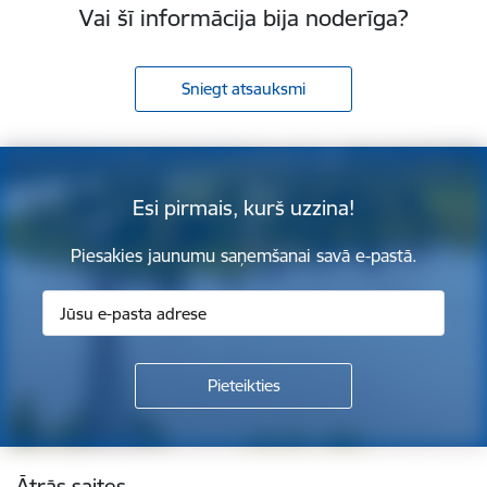
Vai šī informācija bija noderīga?
Sniegt atsauksmi
Esi pirmais, kurš uzzina!
Piesakies jaunumu saņemšanai savā e-pastā.
Kājene
Ātrās saites