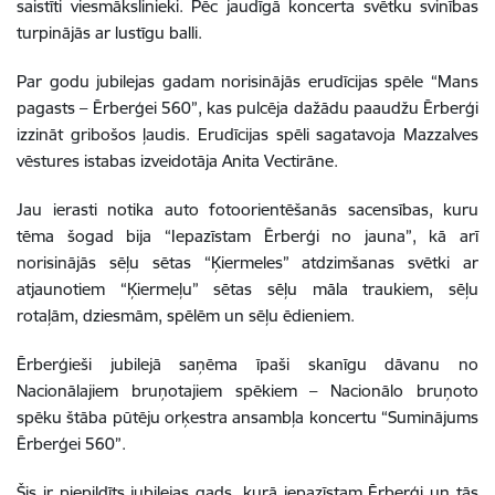
saistīti viesmākslinieki. Pēc jaudīgā koncerta svētku svinības
turpinājās ar lustīgu balli.
Par godu jubilejas gadam norisinājās erudīcijas spēle “Mans
pagasts – Ērberģei 560”, kas pulcēja dažādu paaudžu Ērberģi
izzināt gribošos ļaudis. Erudīcijas spēli sagatavoja Mazzalves
vēstures istabas izveidotāja Anita Vectirāne.
Jau ierasti notika auto fotoorientēšanās sacensības, kuru
tēma šogad bija “Iepazīstam Ērberģi no jauna”, kā arī
norisinājās sēļu sētas “Ķiermeles” atdzimšanas svētki ar
atjaunotiem “Ķiermeļu” sētas sēļu māla traukiem, sēļu
rotaļām, dziesmām, spēlēm un sēļu ēdieniem.
Ērberģieši jubilejā saņēma īpaši skanīgu dāvanu no
Nacionālajiem bruņotajiem spēkiem – Nacionālo bruņoto
spēku štāba pūtēju orķestra ansambļa koncertu “Suminājums
Ērberģei 560”.
Šis ir piepildīts jubilejas gads, kurā iepazīstam Ērberģi un tās