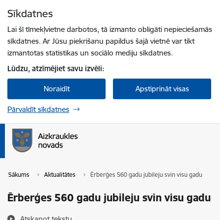
Pāriet uz lapas saturu
Sīkdatnes
Spied
lai meklētu
Enter
Lai šī tīmekļvietne darbotos, tā izmanto obligāti nepieciešamās
sīkdatnes. Ar Jūsu piekrišanu papildus šajā vietnē var tikt
izmantotas statistikas un sociālo mediju sīkdatnes.
Lūdzu, atzīmējiet savu izvēli:
Noraidīt
Apstiprināt visas
Pārvaldīt sīkdatnes
Sākums
Aktualitātes
Ērberģes 560 gadu jubileju svin visu gadu
Ērberģes 560 gadu jubileju svin visu gadu
Atskaņot tekstu