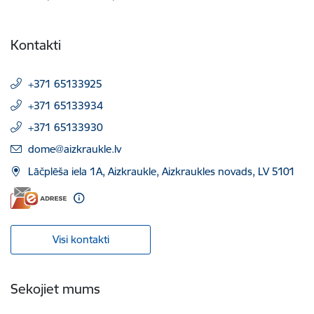
Kontakti
+371 65133925
+371 65133934
+371 65133930
E-pasts:
dome@aizkraukle.lv
Lāčplēša iela 1A, Aizkraukle, Aizkraukles novads, LV 5101
Visi kontakti
Sekojiet mums