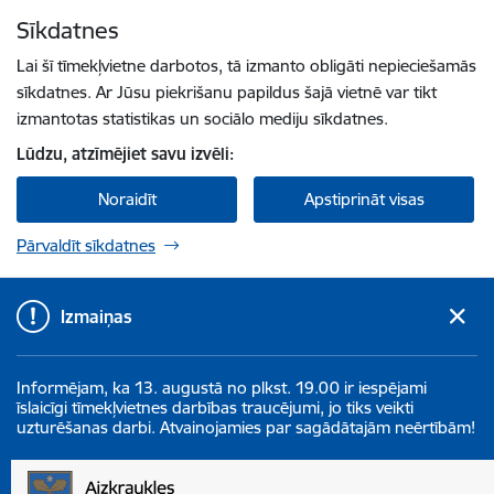
Pāriet uz lapas saturu
Sīkdatnes
Spied
lai meklētu
Enter
Lai šī tīmekļvietne darbotos, tā izmanto obligāti nepieciešamās
sīkdatnes. Ar Jūsu piekrišanu papildus šajā vietnē var tikt
izmantotas statistikas un sociālo mediju sīkdatnes.
Lūdzu, atzīmējiet savu izvēli:
Noraidīt
Apstiprināt visas
Pārvaldīt sīkdatnes
Izmaiņas
Informējam, ka 13. augustā no plkst. 19.00 ir iespējami
īslaicīgi tīmekļvietnes darbības traucējumi, jo tiks veikti
uzturēšanas darbi. Atvainojamies par sagādātajām neērtībām!