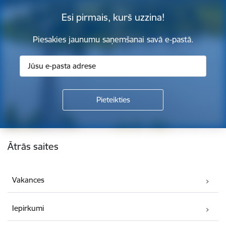
Esi pirmais, kurš uzzina!
Piesakies jaunumu saņemšanai savā e-pastā.
Kājene
Ātrās saites
Vakances
Iepirkumi