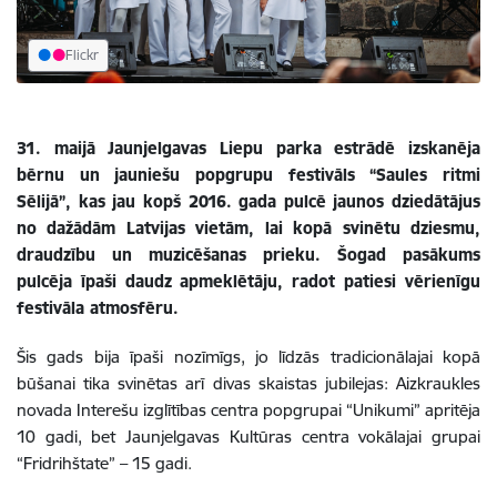
Flickr
31. maijā Jaunjelgavas Liepu parka estrādē izskanēja
bērnu un jauniešu popgrupu festivāls “Saules ritmi
Sēlijā”, kas jau kopš 2016. gada pulcē jaunos dziedātājus
no dažādām Latvijas vietām, lai kopā svinētu dziesmu,
draudzību un muzicēšanas prieku. Šogad pasākums
pulcēja īpaši daudz apmeklētāju, radot patiesi vērienīgu
festivāla atmosfēru.
Šis gads bija īpaši nozīmīgs, jo līdzās tradicionālajai kopā
būšanai tika svinētas arī divas skaistas jubilejas: Aizkraukles
novada Interešu izglītības centra popgrupai “Unikumi” apritēja
10 gadi, bet Jaunjelgavas Kultūras centra vokālajai grupai
“Fridrihštate” – 15 gadi.