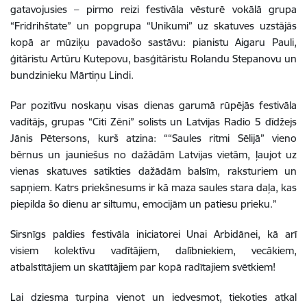
gatavojusies – pirmo reizi festivāla vēsturē vokālā grupa
“Fridrihštate” un popgrupa “Unikumi” uz skatuves uzstājās
kopā ar mūziķu pavadošo sastāvu: pianistu Aigaru Pauli,
ģitāristu Artūru Kutepovu, basģitāristu Rolandu Stepanovu un
bundzinieku Mārtiņu Lindi.
Par pozitīvu noskaņu visas dienas garumā rūpējās festivāla
vadītājs, grupas “Citi Zēni” solists un Latvijas Radio 5 dīdžejs
Jānis Pētersons, kurš atzina:
“
“Saules ritmi Sēlijā” vieno
bērnus un jauniešus no dažādām Latvijas vietām, ļaujot uz
vienas skatuves satikties dažādām balsīm, raksturiem un
sapņiem. Katrs priekšnesums ir kā maza saules stara daļa, kas
piepilda šo dienu ar siltumu, emocijām un patiesu prieku.”
Sirsnīgs paldies festivāla iniciatorei Unai Arbidānei, kā arī
visiem kolektīvu vadītājiem, dalībniekiem, vecākiem,
atbalstītājiem un skatītājiem par kopā radītajiem svētkiem!
Lai dziesma turpina vienot un iedvesmot, tiekoties atkal