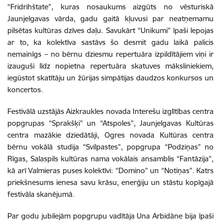
“Fridrihštate”, kuras nosaukums aizgūts no vēsturiskā
Jaunjelgavas vārda, gadu gaitā kļuvusi par neatņemamu
pilsētas kultūras dzīves daļu. Savukārt “Unikumi” īpaši lepojas
ar to, ka kolektīva sastāvs šo desmit gadu laikā palicis
nemainīgs – no bērnu dziesmu repertuāra izpildītājiem viņi ir
izauguši līdz nopietna repertuāra skatuves māksliniekiem,
iegūstot skatītāju un žūrijas simpātijas daudzos konkursos un
koncertos.
Festivālā uzstājās Aizkraukles novada Interešu izglītības centra
popgrupas “Sprakšķi” un “Atspoles”, Jaunjelgavas Kultūras
centra mazākie dziedātāji, Ogres novada Kultūras centra
bērnu vokālā studija “Svilpastes”, popgrupa “Podziņas” no
Rīgas, Salaspils kultūras nama vokālais ansamblis “Fantāzija”,
kā arī Valmieras puses kolektīvi: “Domino” un “Notiņas”. Katrs
priekšnesums ienesa savu krāsu, enerģiju un stāstu kopīgajā
festivāla skanējumā.
Par godu jubilejām popgrupu vadītāja Una Arbidāne bija īpaši