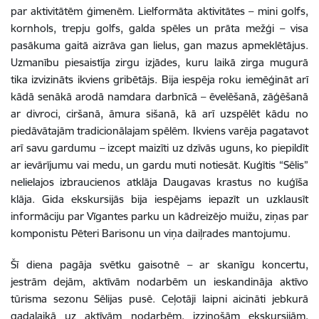
par aktivitātēm ģimenēm. Lielformāta aktivitātes – mini golfs,
kornhols, trepju golfs, galda spēles un prāta mežģi – visa
pasākuma gaitā aizrāva gan lielus, gan mazus apmeklētājus.
Uzmanību piesaistīja zirgu izjādes, kuru laikā zirga mugurā
tika izvizināts ikviens gribētājs. Bija iespēja roku iemēģināt arī
kādā senākā arodā namdara darbnīcā – ēvelēšanā, zāģēšanā
ar divroci, ciršanā, āmura sišanā, kā arī uzspēlēt kādu no
piedāvātajām tradicionālajam spēlēm. Ikviens varēja pagatavot
arī savu gardumu – izcept maizīti uz dzīvās uguns, ko piepildīt
ar ievārījumu vai medu, un gardu muti notiesāt. Kuģītis “Sēlis”
nelielajos izbraucienos atklāja Daugavas krastus no kuģīša
klāja. Gida ekskursijās bija iespējams iepazīt un uzklausīt
informāciju par Vīgantes parku un kādreizējo muižu, ziņas par
komponistu Pēteri Barisonu un viņa daiļrades mantojumu.
Šī diena pagāja svētku gaisotnē – ar skanīgu koncertu,
jestrām dejām, aktīvām nodarbēm un ieskandināja aktīvo
tūrisma sezonu Sēlijas pusē. Ceļotāji laipni aicināti jebkurā
gadalaikā uz aktīvām nodarbēm, izzinošām ekskursijām,