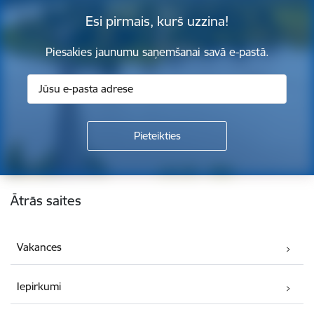
Esi pirmais, kurš uzzina!
Piesakies jaunumu saņemšanai savā e-pastā.
Kājene
Ātrās saites
Vakances
Iepirkumi