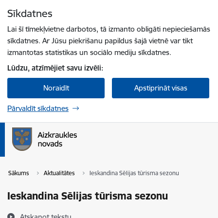
Pāriet uz lapas saturu
Sīkdatnes
Spied
lai meklētu
Enter
Lai šī tīmekļvietne darbotos, tā izmanto obligāti nepieciešamās
sīkdatnes. Ar Jūsu piekrišanu papildus šajā vietnē var tikt
izmantotas statistikas un sociālo mediju sīkdatnes.
Lūdzu, atzīmējiet savu izvēli:
Noraidīt
Apstiprināt visas
Pārvaldīt sīkdatnes
Sākums
Aktualitātes
Ieskandina Sēlijas tūrisma sezonu
Ieskandina Sēlijas tūrisma sezonu
Atskaņot tekstu