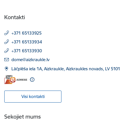
Kontakti
+371 65133925
+371 65133934
+371 65133930
E-pasts:
dome@aizkraukle.lv
Lāčplēša iela 1A, Aizkraukle, Aizkraukles novads, LV 5101
Visi kontakti
Sekojiet mums