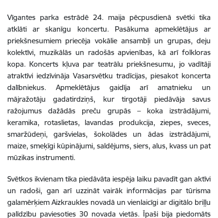
Vīgantes parka estrādē 24. maija pēcpusdienā svētki tika
atklāti ar skanīgu koncertu. Pasākuma apmeklētājus ar
priekšnesumiem priecēja vokālie ansambļi un grupas, deju
kolektīvi, muzikālās un radošās apvienības, kā arī folkloras
kopa. Koncerts kļuva par teatrālu priekšnesumu, jo vadītāji
atraktīvi iedzīvināja Vasarsvētku tradīcijas, piesakot koncerta
dalībniekus. Apmeklētājus gaidīja arī amatnieku un
mājražotāju gadatirdziņš, kur tirgotāji piedāvāja savus
ražojumus dažādās preču grupās – koka izstrādājumi,
keramika, rotaslietas, lavandas produkcija, ziepes, sveces,
smaržūdeņi, garšvielas, šokolādes un ādas izstrādājumi,
maize, smeķīgi kūpinājumi, saldējums, siers, alus, kvass un pat
mūzikas instrumenti.
Svētkos ikvienam tika piedāvāta iespēja laiku pavadīt gan aktīvi
un radoši, gan arī uzzināt vairāk informācijas par tūrisma
galamērķiem Aizkraukles novadā un vienlaicīgi ar digitālo briļļu
palīdzību paviesoties 30 novada vietās. Īpaši bija piedomāts