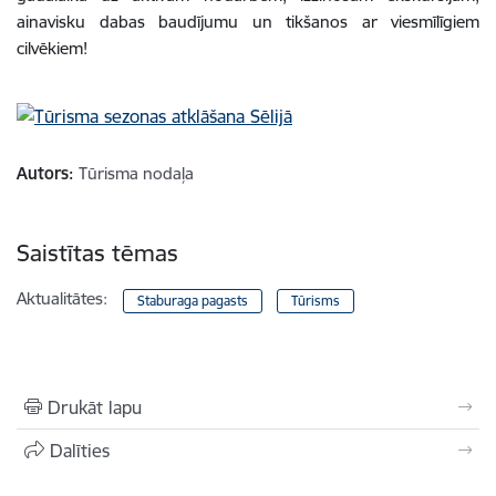
ainavisku dabas baudījumu un tikšanos ar viesmīlīgiem
cilvēkiem!
Autors:
Tūrisma nodaļa
Saistītas tēmas
Aktualitātes:
Staburaga pagasts
Tūrisms
Drukāt lapu
Dalīties