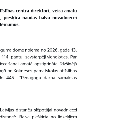
stības centra direktori, veica amatu
s, piešķīra naudas balvu novadniecei
s lēmumus.
s lūguma dome nolēma no 2026. gada 13.
114. pantu, savstarpēji vienojoties. Par
ecelšanai amatā apstiprināta līdzšinējā
kaņā ar Kokneses pamatskolas-attīstības
em Nr. 445 “Pedagogu darba samaksas
tvijas distanču slēpotājai novadniecei
 distancē. Balva piešķirta no līdzekļiem