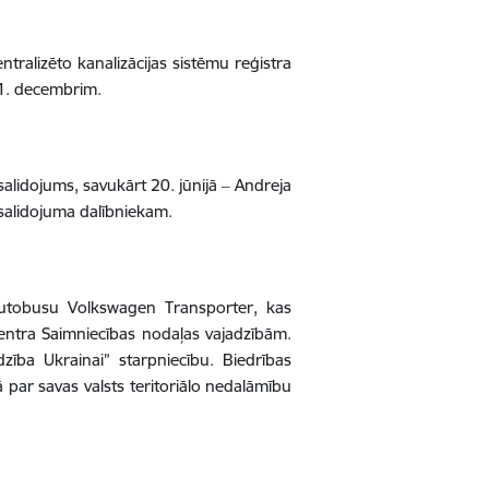
alizēto kanalizācijas sistēmu reģistra
31. decembrim.
alidojums, savukārt 20. jūnijā ‒ Andreja
 salidojuma dalībniekam.
utobusu Volkswagen Transporter, kas
entra Saimniecības nodaļas vajadzībām.
zība Ukrainai” starpniecību. Biedrības
ā par savas valsts teritoriālo nedalāmību