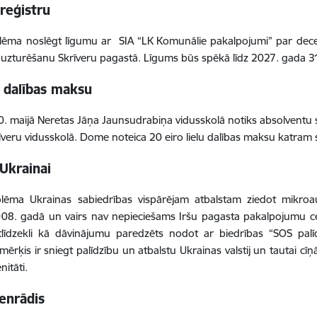
reģistru
ma noslēgt līgumu ar SIA “LK Komunālie pakalpojumi” par decentr
n uzturēšanu Skrīveru pagastā. Līgums būs spēkā līdz 2027. gada 
 dalības maksu
0. maijā Neretas Jāņa Jaunsudrabiņa vidusskolā notiks absolventu s
īveru vidusskolā. Dome noteica 20 eiro lielu dalības maksu katram
Ukrainai
ēma Ukrainas sabiedrības vispārējam atbalstam ziedot mikroa
008. gadā un vairs nav nepieciešams Iršu pagasta pakalpojumu c
līdzekli kā dāvinājumu paredzēts nodot ar biedrības “SOS palīd
mērķis ir sniegt palīdzību un atbalstu Ukrainas valstij un tautai cīņ
nitāti.
enrādis