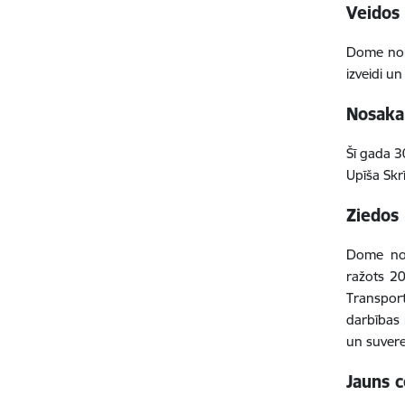
Veidos 
Dome nolē
izveidi u
Nosaka
Šī gada 3
Upīša Skr
Ziedos 
Dome nol
ražots 2
Transport
darbības 
un suvere
Jauns c