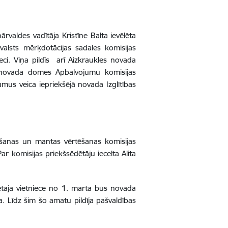
valdes vadītāja Kristīne Balta ievēlēta
alsts mērķdotācijas sadales komisijas
eci. Viņa pildīs arī Aizkraukles novada
n novada domes Apbalvojumu komisijas
us veica iepriekšējā novada Izglītības
šanas un mantas vērtēšanas komisijas
r komisijas priekšsēdētāju iecelta Alita
ētāja vietniece no 1. marta būs novada
a. Līdz šim šo amatu pildīja pašvaldības