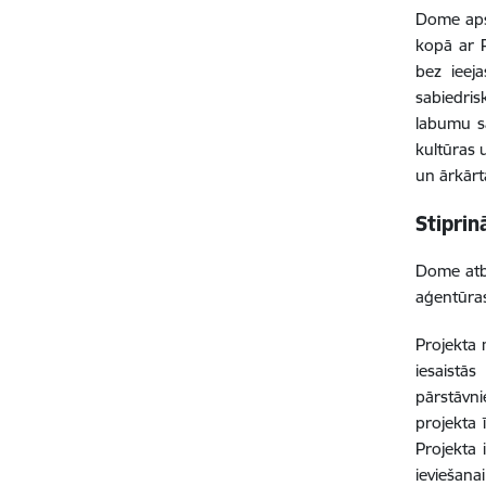
Dome apst
kopā ar 
bez ieej
sabiedris
labumu sab
kultūras 
un ārkārta
Stiprin
Dome atba
aģentūras
Projekta 
iesaistā
pārstāvni
projekta 
Projekta 
ieviešanai