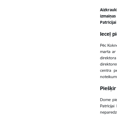
Aizkrauk
izmaiņas
Patrīcij
Ieceļ p
Pēc Kokne
marta ar 
direktora
direktore
centra p
noteikumi
Piešķir
Dome pie
Patrīcija
neparedz