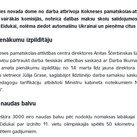
les novada dome no darba atbrīvoja Kokneses pamatskolas-attī
 vairākās komisijās, noteica dalības maksu skolu salidojumo
ai Eidukai, nolēma ziedot automašīnu Ukrainai un pieņēma citu
ienākumu izpildītāju
ses pamatskolas-attīstības centra direktores Anitas Ščerbinska
viņu pārtraukt darba tiesiskās attiecības saskaņā ar Darba likuma 
 amata pienākumu izpildītāju no 14. marta līdz jauna direktora i
s vietniece Jūlija Grase, saglabājot līdzšinējo darba samaksu sas
edagogu tarifikāciju atbilstoši Ministru kabineta noteikumi
”.
 naudas balvu
šķīra 3000 eiro naudas balvu pēc nodokļu nomaksas labākajai La
i Eidukai par izcīnīto 11. vietu olimpiskajās spēlēs 50 kilometru
ētiem gadījumiem.