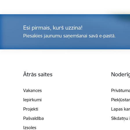
Esi pirmais, kurš uzzina!
Piesakies jaunumu saņemšanai savā e-pastā.
Kājene
Ātrās saites
Noderīg
Vakances
Privātuma
Iepirkumi
Piekļūsta
Projekti
Lapas kar
Pašvaldība
Sīkdatņu 
Izsoles