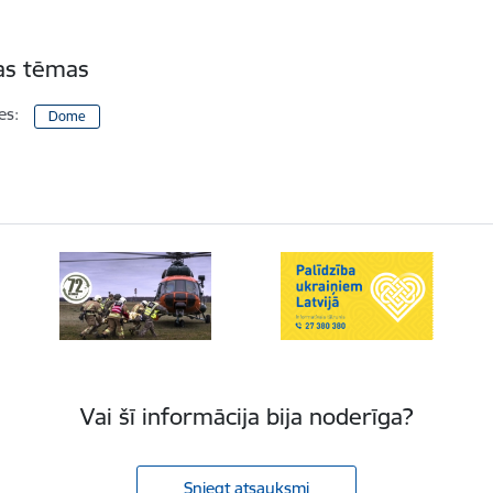
tas tēmas
es:
Dome
Vai šī informācija bija noderīga?
Sniegt atsauksmi