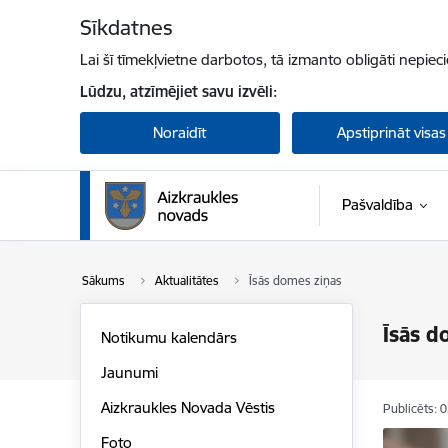
Pāriet uz lapas saturu
Sīkdatnes
Lai šī tīmekļvietne darbotos, tā izmanto obligāti nepiec
Lūdzu, atzīmējiet savu izvēli:
Noraidīt
Apstiprināt visas
Pašvaldība
Sākums
Aktualitātes
Īsās domes ziņas
Īsās d
Notikumu kalendārs
Jaunumi
Aizkraukles Novada Vēstis
Publicēts: 
Foto