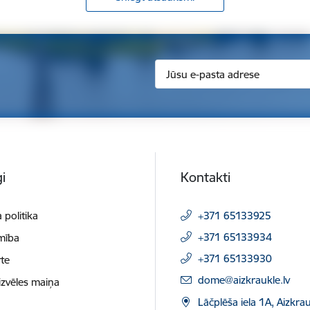
i
Kontakti
 politika
+371 65133925
+371 65133934
mība
+371 65133930
te
E-pasts:
dome@aizkraukle.lv
izvēles maiņa
Lāčplēša iela 1A, Aizkrau