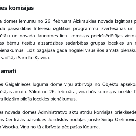
ies komisijās
 domes lēmumu no 26. februāra Aizkraukles novada Izglītības pār
da pašvaldības Interešu izglītības programmu izvērtēšanas un v
ētāju un novada Jaunatnes lietu komisijas priekšsēdētājas vietni
bas bērnu tiesību aizsardzības sadarbības grupas locekles u
pienākumus. Līdz pagājušā gada nogalei visus šos amata pienākum
 vadītāja Sarmīte Kļaviņa.
 amati
es Gaigalnieces lūguma dome viņu atbrīvoja no Objektu apseko
ētājas amata. Sākot no 26. februāra, viņa būs komisijas locekle. Pa
ra līdz šim pildīja locekles pienākumus.
es novada domes Administratīvo aktu strīdu komisijas priekšsēd
as Centrālās pārvaldes Juridiskās nodaļas juriste Sintija Oļehnovič
lga Visocka. Viņa no tā atbrīvota pēc pašas lūguma.