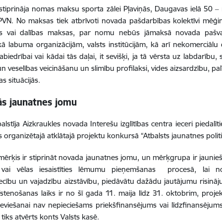
iprināja nomas maksu sporta zālei Pļaviņās, Daugavas ielā 50 ‒ 
PVN. No maksas tiek atbrīvoti novada pašdarbības kolektīvi mēģ
as vai dalības maksas, par nomu nebūs jāmaksā novada pašval
kā labuma organizācijām, valsts institūcijām, kā arī nekomerciālu
iedrībai vai kādai tās daļai, it sevišķi, ja tā vērsta uz labdarību, s
un veselības veicināšanu un slimību profilaksi, vides aizsardzību, 
s situācijās.
ās jaunatnes jomu
lstīja Aizkraukles novada Interešu izglītības centra ieceri pieda
 organizētajā atklātajā projektu konkursā “Atbalsts jaunatnes politi
mērķis ir stiprināt novada jaunatnes jomu, un mērķgrupa ir jaunie
s vai vēlas iesaistīties lēmumu pieņemšanas procesā, lai n
ecību un vajadzību aizstāvību, piedāvātu dažādu jautājumu risinā
īstenošanas laiks ir no šī gada 11. maija līdz 31. oktobrim, proj
ieviešanai nav nepieciešams priekšfinansējums vai līdzfinansējum
 tiks atvērts konts Valsts kasē.