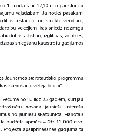
no 1. marta tā ir 12,10 eiro par stundu
inājumu vajadzībām. Ja notiks pasākumi
dības iestādēm un struktūrvienībām,
 darbību veicējiem, kas sniedz nozīmīgu
abiedrības attīstību, izglītības, zinātnes,
palīdzības sniegšanu katastrofu gadījumos
līties Jaunatnes starptautisko programmu
kas īstenošanai vietējā līmenī”.
ši vecumā no 13 līdz 25 gadiem, kuri jau
odrošinātu novada jauniešu interešu
jumus no jauniešu skatpunkta. Plānotais
ekta budžeta apmērs ‒ līdz 11 000 eiro.
s. Projekta apstiprināšanas gadījumā tā