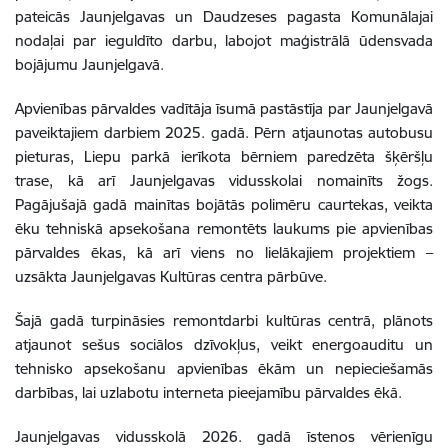
pateicās Jaunjelgavas un Daudzeses pagasta Komunālajai
nodaļai par ieguldīto darbu, labojot maģistrālā ūdensvada
bojājumu Jaunjelgavā.
Apvienības pārvaldes vadītāja īsumā pastāstīja par Jaunjelgavā
paveiktajiem darbiem 2025. gadā. Pērn atjaunotas autobusu
pieturas, Liepu parkā ierīkota bērniem paredzēta šķēršļu
trase, kā arī Jaunjelgavas vidusskolai nomainīts žogs.
Pagājušajā gadā mainītas bojātās polimēru caurtekas, veikta
ēku tehniskā apsekošana remontēts laukums pie apvienības
pārvaldes ēkas, kā arī viens no lielākajiem projektiem –
uzsākta Jaunjelgavas Kultūras centra pārbūve.
Šajā gadā turpināsies remontdarbi kultūras centrā, plānots
atjaunot sešus sociālos dzīvokļus, veikt energoauditu un
tehnisko apsekošanu apvienības ēkām un nepieciešamās
darbības, lai uzlabotu interneta pieejamību pārvaldes ēkā.
Jaunjelgavas vidusskolā 2026. gadā īstenos vērienīgu