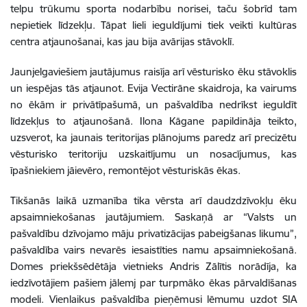
telpu trūkumu sporta nodarbību norisei, taču šobrīd tam
nepietiek līdzekļu. Tāpat lieli ieguldījumi tiek veikti kultūras
centra atjaunošanai, kas jau bija avārijas stāvoklī.
Jaunjelgaviešiem jautājumus raisīja arī vēsturisko ēku stāvoklis
un iespējas tās atjaunot. Evija Vectirāne skaidroja, ka vairums
no ēkām ir privātīpašumā, un pašvaldība nedrīkst ieguldīt
līdzekļus to atjaunošanā. Ilona Kāgane papildināja teikto,
uzsverot, ka jaunais teritorijas plānojums paredz arī precizētu
vēsturisko teritoriju uzskaitījumu un nosacījumus, kas
īpašniekiem jāievēro, remontējot vēsturiskās ēkas.
Tikšanās laikā uzmanība tika vērsta arī daudzdzīvokļu ēku
apsaimniekošanas jautājumiem. Saskaņā ar “Valsts un
pašvaldību dzīvojamo māju privatizācijas pabeigšanas likumu”,
pašvaldība vairs nevarēs iesaistīties namu apsaimniekošanā.
Domes priekšsēdētāja vietnieks Andris Zālītis norādīja, ka
iedzīvotājiem pašiem jālemj par turpmāko ēkas pārvaldīšanas
modeli. Vienlaikus pašvaldība pieņēmusi lēmumu uzdot SIA