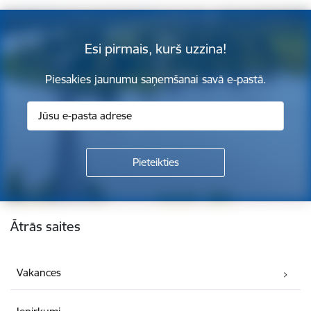
Esi pirmais, kurš uzzina!
Piesakies jaunumu saņemšanai savā e-pastā.
Kājene
Ātrās saites
Vakances