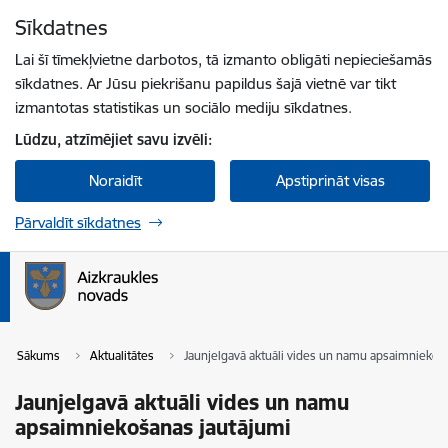
Pāriet uz lapas saturu
Sīkdatnes
Spied
lai meklētu
Enter
Lai šī tīmekļvietne darbotos, tā izmanto obligāti nepieciešamās
sīkdatnes. Ar Jūsu piekrišanu papildus šajā vietnē var tikt
izmantotas statistikas un sociālo mediju sīkdatnes.
Lūdzu, atzīmējiet savu izvēli:
Noraidīt
Apstiprināt visas
Pārvaldīt sīkdatnes
Sākums
Aktualitātes
Jaunjelgavā aktuāli vides un namu apsaimniekoš
Jaunjelgavā aktuāli vides un namu
apsaimniekošanas jautājumi