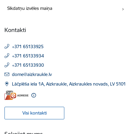
Sīkdatņu izvēles maiņa
Kontakti
+371 65133925
+371 65133934
+371 65133930
E-pasts:
dome@aizkraukle.lv
Lāčplēša iela 1A, Aizkraukle, Aizkraukles novads, LV 5101
Visi kontakti
Sekojiet mums