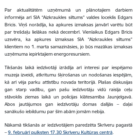
Par aktualitātēm uzņēmumā un plānotajiem darbiem
informēja arī SIA “Aizkraukles siltums” valdes loceklis Edgars
Bricis. Viņš norādīja, ka apkures izmaksas janvārī varētu būt
par trešdaļu lielākas nekā decembrī. Vienlaikus Edgars Bricis
uzsvēra, ka apkures izmaksas SIA “Aizkraukles siltums”
klientiem no 1. marta samazināsies, jo būs mazākas izmaksas
uzņēmuma iepirktajiem energoresursiem.
Tikšanās laikā iedzīvotāji izrādīja arī interesi par iespējamo
muzeja izveidi, atkritumu šķirošanas un nodošanas iespējām,
kā arī vēja parku attīstību novada teritorijā. Plašas diskusijas
gan starp vadību, gan pašu iedzīvotāju vidū raisīja ceļu
stāvoklis ziemas laikā un policijas klātesamība Jaunjelgavā.
Abos jautājumos gan iedzīvotāju domas dalījās – daļai
sanākušo iebildumu par šīm abām jomām nebija.
Nākamā tikšanās ar iedzīvotājiem paredzēta Skrīveru pagastā
–
9. februārī pulksten 17.30 Skrīveru Kultūras centrā
.