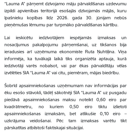
“Lauma A” pārņemt dzīvojamo māju pārvaldīšanas uzdevumu
izpildi apvienības teritorijā esošajās dzīvojamās mājās, kuru
īpašnieku kopības līdz 2026. gada 30. jūnijam nebūs
pieņēmušas lēmumu par turpmāko pārvaldīšanas kārtību.
Lai ieskicētu iedzīvotājiem iespējamās izmaksas un
nosacījumus pakalpojumu pārņemšanai, uz tikšanos bija
ieradusies arī uzņēmuma ekonomiste Ruta Ņuhtiļina. Viņa
informēja, ka tuvākajā laikā tiks organizēta aptauja, kurā
iedzīvotāji varēs nobalsot, vai par ēkas pārvaldītāju vēlas
izvēlēties SIA “Lauma A” vai citu, piemēram, mājas biedrību.
Šobrīd apsaimniekošanas uzņēmumam nav informācijas par
ēku esošo stāvokli, tādēļ sākotnēji SIA “Lauma A” uz pusgadu
piedāvā apsaimniekošanas maksu noteikt 0,60 eiro par
kvadrātmetru, no kuriem 0,50 eiro tiktu izlietoti
apsaimniekošanas izmaksām, bet atlikušie 0,10 eiro –
uzkrājuma veidošanai. Pēc tam izmaksas varētu tikt
pārskatītas atbilstoši faktiskajai situācijai.