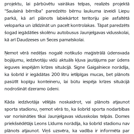
projektu, lai pārbūvētu vairākas telpas, realizēs projektā
“Saulainā bērnība” paredzēto bērnu laukuma izveidi Liepu
parkā, kā arī plānots labiekārtot teritoriju pie asfaltētā
veloparka un izlīdzināt un pacelt kontrolakas. Tāpat paredzēts
šogad iegādāties skolēnu autobusus Jaunjelgavas vidusskolai,
kā arī Daudzeses un Seces pamatskolai.
Ņemot vērā nedēļas nogalē notikušo maģistrālā ūdensvada
bojājumu, iedzīvotāju vidū aktuāls kļuva jautājums par ūdens
ieguves iespējām krīzes situācijā. Signe Gaigalniece norādīja,
ka šobrīd ir iegādātas 200 litru ietilpīgas mucas, bet plānots
pasūtīt kopīgu konteineru, lai būtu iespēja krīzes situācijā
nodrošināt dzeramo ūdeni.
Kāda iedzīvotāja vēlējās noskaidrot, vai plānots atjaunot
sporta stadionu, ņemot vērā to, ka šobrīd sporta nodarbības
var norisināties tikai Jaunjelgavas vidusskolas telpās. Domes
priekšsēdētājs Leons Līdums norādīja, ka šobrīd stadionu nav
plānots atjaunot. Viņš uzsvēra, ka vadība ir informēta par