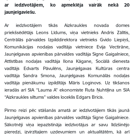
ar iedzīvotājiem, ko apmeklēja vairāk nekā 20
jaunjelgaviešu.
Ar iedzīvotājiem tikās Aizkraukles novada domes
priekšsēdētājs Leons Līdums, viņa vietnieks Andris Zālītis,
Centrālās pārvaldes Izpilddirektora vietnieks Gvido Liepiņš,
Komunikācijas nodaļas vadītāja vietniece Evija Vectirāne,
Jaunjelgavas apvienības pārvaldes vadītāja Signe Gaigalniece,
Attīstības nodaļas vadītāja Ilona Kāgane, Sociālā dienesta
vadītājs Edvarts Pāvulēns, Jaunjelgavas Kultūras centra
vadītāja Sandra Smona, Jaunjelgavas Komunālās nodaļas
vadītāja pienākumu izpildītājs Māris Loginovs. Uz tikšanos
ieradās arī SIA “Lauma A” ekonomiste Ruta Ņuhtiļina un SIA
“Aizkraukles siltums” valdes loceklis Edgars Bricis.
Pirmo reizi pēc stāšanās amatā ar iedzīvotājiem tikās jaunā
Jaunjelgavas apvienības pārvaldes vadītāja Signe Gaigalniece.
Sākotnēji viņa iepazīstināja iedzīvotājus ar savu līdzšinējo
pieredzi, izvirzītajiem uzdevumiem un aktualitātēm, kā arī