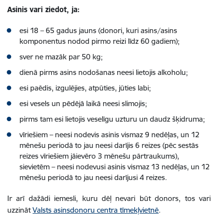
Asinis vari ziedot, ja:
esi 18 – 65 gadus jauns (donori, kuri asins/asins
komponentus nodod pirmo reizi līdz 60 gadiem);
sver ne mazāk par 50 kg;
dienā pirms asins nodošanas neesi lietojis alkoholu;
esi paēdis, izgulējies, atpūties, jūties labi;
esi vesels un pēdējā laikā neesi slimojis;
pirms tam esi lietojis veselīgu uzturu un daudz šķidruma;
vīriešiem – neesi nodevis asinis vismaz 9 nedēļas, un 12
mēnešu periodā to jau neesi darījis 6 reizes (pēc sestās
reizes vīriešiem jāievēro 3 mēnešu pārtraukums),
sievietēm – neesi nodevusi asinis vismaz 13 nedēļas, un 12
mēnešu periodā to jau neesi darījusi 4 reizes.
Ir arī dažādi iemesli, kuru dēļ nevari būt donors, tos vari
uzzināt
Valsts asinsdonoru centra tīmekļvietnē
.