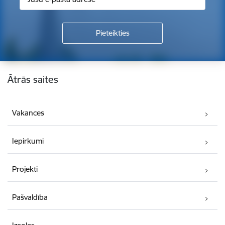
Kājene
Ātrās saites
Vakances
Iepirkumi
Projekti
Pašvaldība