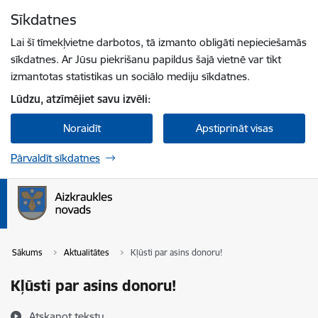
Pāriet uz lapas saturu
Sīkdatnes
Spied
lai meklētu
Enter
Lai šī tīmekļvietne darbotos, tā izmanto obligāti nepieciešamās
sīkdatnes. Ar Jūsu piekrišanu papildus šajā vietnē var tikt
izmantotas statistikas un sociālo mediju sīkdatnes.
Lūdzu, atzīmējiet savu izvēli:
Noraidīt
Apstiprināt visas
Pārvaldīt sīkdatnes
Sākums
Aktualitātes
Kļūsti par asins donoru!
Kļūsti par asins donoru!
Atskaņot tekstu