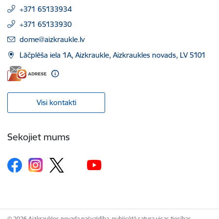
+371 65133934
+371 65133930
E-pasts:
dome@aizkraukle.lv
Lāčplēša iela 1A, Aizkraukle, Aizkraukles novads, LV 5101
Visi kontakti
Sekojiet mums
© 2026 Aizkraukles novada pašvaldība, publicētā satura visas tiesības