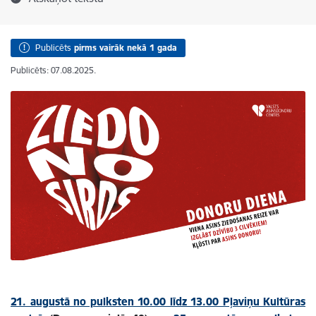
Publicēts
pirms vairāk nekā 1 gada
Publicēts: 07.08.2025.
21. augustā no pulksten 10.00 līdz 13.00 Pļaviņu Kultūras