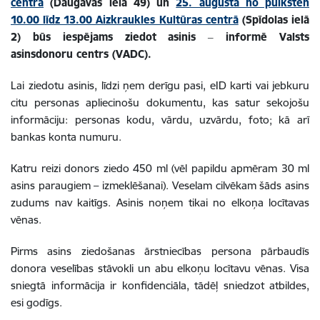
centrā
(Daugavas ielā 49) un
25. augustā no pulksten
10.00 līdz 13.00 Aizkraukles Kultūras centrā
(Spīdolas ielā
2) būs iespējams ziedot asinis ‒ informē Valsts
asinsdonoru centrs (VADC).
Lai ziedotu asinis, līdzi ņem derīgu pasi, eID karti vai jebkuru
citu personas apliecinošu dokumentu, kas satur sekojošu
informāciju: personas kodu, vārdu, uzvārdu, foto; kā arī
bankas konta numuru.
Katru reizi donors ziedo 450 ml (vēl papildu apmēram 30 ml
asins paraugiem – izmeklēšanai). Veselam cilvēkam šāds asins
zudums nav kaitīgs. Asinis noņem tikai no elkoņa locītavas
vēnas.
Pirms asins ziedošanas ārstniecības persona pārbaudīs
donora veselības stāvokli un abu elkoņu locītavu vēnas. Visa
sniegtā informācija ir konfidenciāla, tādēļ sniedzot atbildes,
esi godīgs.