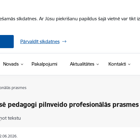
iešamās sīkdatnes. Ar Jūsu piekrišanu papildus šajā vietnē var tikt i
Pārvaldīt sīkdatnes
Novads
Pakalpojumi
Aktualitātes
Kontakti
ionālās prasmes
ē pedagogi pilnveido profesionālās prasmes
ņot tekstu
12.06.2026.