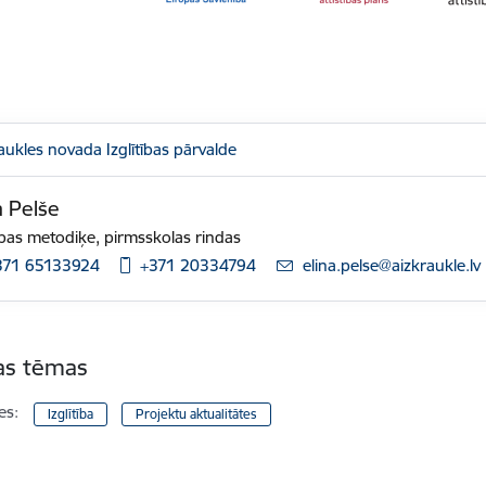
aukles novada Izglītības pārvalde
a Pelše
tības metodiķe, pirmsskolas rindas
371 65133924
+371 20334794
E-pasts:
elina.pelse@aizkraukle.lv
tas tēmas
es:
Izglītība
Projektu aktualitātes