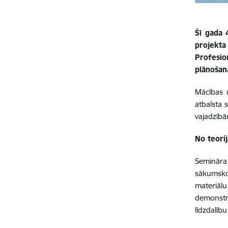
Šī gada 
projekta
Profesio
plānošan
Mācības 
atbalsta s
vajadzībā
No teori
Semināra
sākumsko
materiāl
demonstr
līdzdalību