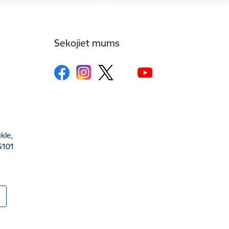
Sekojiet mums
kle,
5101