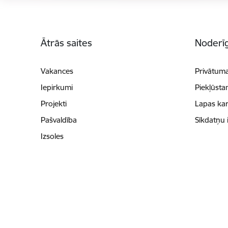
Kājene
Ātrās saites
Noderīg
Vakances
Privātuma
Iepirkumi
Piekļūsta
Projekti
Lapas kar
Pašvaldība
Sīkdatņu 
Izsoles