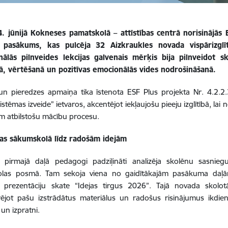
4. jūnijā Kokneses pamatskolā – attīstības centrā norisinājās 
 pasākums, kas pulcēja 32 Aizkraukles novada vispārizglīt
nālās pilnveides lekcijas galvenais mērķis bija pilnveidot 
ā, vērtēšanā un pozitīvas emocionālās vides nodrošināšanā.
un pieredzes apmaiņa tika īstenota ESF Plus projekta Nr. 4.2.
istēmas izveide” ietvaros, akcentējot iekļaujošu pieeju izglītībā, la
m atbilstošu mācību procesu.
jas sākumskolā līdz radošām idejām
 pirmajā daļā pedagogi padziļināti analizēja skolēnu sasnie
las posmā. Tam sekoja viena no gaidītākajām pasākuma da
u prezentāciju skate “Idejas tirgus 2026”. Tajā novada skolotā
ējot pašu izstrādātus materiālus un radošus risinājumus ikdie
 un izpratni.