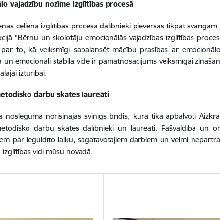
lo vajadzību nozīme izglītības procesā
nas cēlienā izglītības procesa dalībnieki pievērsās tikpat svarīg
kcijā “Bērnu un skolotāju emocionālās vajadzības izglītības proces
 par to, kā veiksmīgi sabalansēt mācību prasības ar emocionālo
a un emocionāli stabila vide ir pamatnosacījums veiksmīgai zinā
lajai izturībai.
metodisko darbu skates laureāti
noslēgumā norisinājās svinīgs brīdis, kurā tika apbalvoti Aizkrau
etodisko darbu skates dalībnieki un laureāti. Pašvaldība un org
m par ieguldīto laiku, sagatavotajiem darbiem un vēlmi nepārtra
u izglītības vidi mūsu novadā.