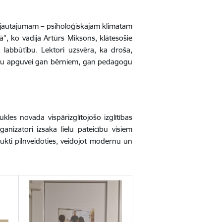
am jautājumam – psiholoģiskajam klimatam
ā”, ko vadīja Artūrs Miksons, klātesošie
 labbūtību. Lektori uzsvēra, ka droša,
šanu apguvei gan bērniem, gan pedagogu
kles novada vispārizglītojošo izglītības
anizatori izsaka lielu pateicību visiem
ukti pilnveidoties, veidojot modernu un