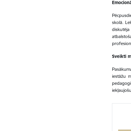
Emocionā
Pēcpusdie
skolā. Le
diskutēja
atbalstoš
profesionā
Sveikti 
Pasākuma 
iestāžu m
pedagogie
iekļaujoš