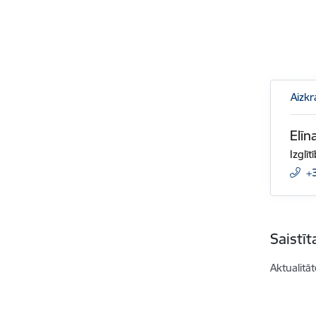
Aizkr
Elīn
Izglī
+
Saistī
Aktualitāt