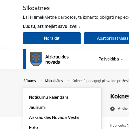
Pāriet uz lapas saturu
Sīkdatnes
Lai šī tīmekļvietne darbotos, tā izmanto obligāti nepiec
Lūdzu, atzīmējiet savu izvēli:
Noraidīt
Apstiprināt visas
Pašvaldība
Sākums
Aktualitātes
Koknesē pedagogi pilnveido profes
Koknes
Notikumu kalendārs
Jaunumi
Atska
Aizkraukles Novada Vēstis
Publicēts: 
Foto