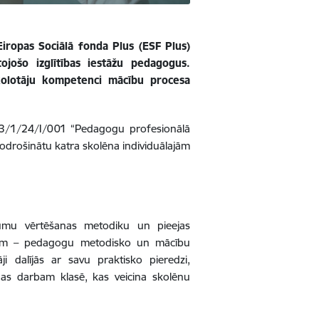
Eiropas Sociālā fonda Plus (ESF Plus)
ojošo izglītības iestāžu pedagogus.
skolotāju kompetenci mācību procesa
2.3/1/24/I/001 “Pedagogu profesionālā
i nodrošinātu katra skolēna individuālajām
gumu vērtēšanas metodiku un pieejas
ļām – pedagogu metodisko un mācību
ji dalījās ar savu praktisko pieredzi,
nas darbam klasē, kas veicina skolēnu