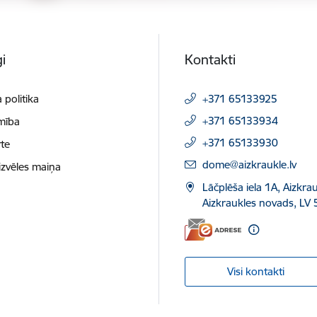
i
Kontakti
 politika
+371 65133925
+371 65133934
mība
+371 65133930
te
E-pasts:
dome@aizkraukle.lv
izvēles maiņa
Lāčplēša iela 1A, Aizkrau
Aizkraukles novads, LV 
Visi kontakti