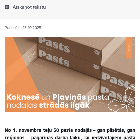
Atskaņot tekstu
Publicēts: 13.10.2025.
No 1. novembra teju 50 pasta nodaļās – gan pilsētās, gan
reģionos – pagarinās darba laiku, lai iedzīvotājiem pasta