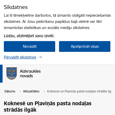
Pāriet uz lapas saturu
Sīkdatnes
Spied
lai meklētu
Enter
Lai šī tīmekļvietne darbotos, tā izmanto obligāti nepieciešamās
sīkdatnes. Ar Jūsu piekrišanu papildus šajā vietnē var tikt
izmantotas statistikas un sociālo mediju sīkdatnes.
Lūdzu, atzīmējiet savu izvēli:
Noraidīt
Apstiprināt visas
Pārvaldīt sīkdatnes
Sākums
Aktualitātes
Koknesē un Pļaviņās pasta nodaļas strādās ilgāk
Koknesē un Pļaviņās pasta nodaļas
strādās ilgāk