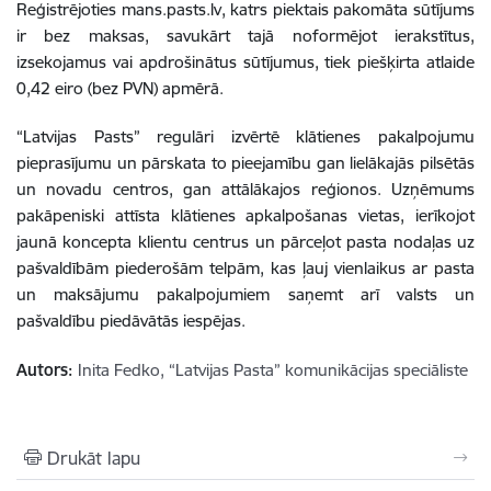
Reģistrējoties mans.pasts.lv, katrs piektais pakomāta sūtījums
ir bez maksas, savukārt tajā noformējot ierakstītus,
izsekojamus vai apdrošinātus sūtījumus, tiek piešķirta atlaide
0,42 eiro (bez PVN) apmērā.
“Latvijas Pasts” regulāri izvērtē klātienes pakalpojumu
pieprasījumu un pārskata to pieejamību gan lielākajās pilsētās
un novadu centros, gan attālākajos reģionos. Uzņēmums
pakāpeniski attīsta klātienes apkalpošanas vietas, ierīkojot
jaunā koncepta klientu centrus un pārceļot pasta nodaļas uz
pašvaldībām piederošām telpām, kas ļauj vienlaikus ar pasta
un maksājumu pakalpojumiem saņemt arī valsts un
pašvaldību piedāvātās iespējas.
Autors:
Inita Fedko, “Latvijas Pasta” komunikācijas speciāliste
Drukāt lapu