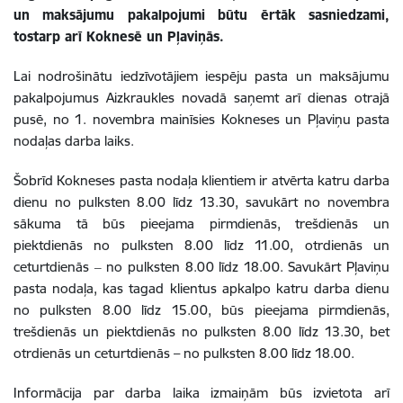
un maksājumu pakalpojumi būtu ērtāk sasniedzami,
tostarp arī Koknesē un Pļaviņās.
Lai nodrošinātu iedzīvotājiem iespēju pasta un maksājumu
pakalpojumus Aizkraukles novadā saņemt arī dienas otrajā
pusē, no 1. novembra mainīsies Kokneses un Pļaviņu pasta
nodaļas darba laiks.
Šobrīd Kokneses pasta nodaļa klientiem ir atvērta katru darba
dienu no pulksten 8.00 līdz 13.30, savukārt no novembra
sākuma tā būs pieejama pirmdienās, trešdienās un
piektdienās no pulksten 8.00 līdz 11.00, otrdienās un
ceturtdienās ‒ no pulksten 8.00 līdz 18.00. Savukārt Pļaviņu
pasta nodaļa, kas tagad klientus apkalpo katru darba dienu
no pulksten 8.00 līdz 15.00, būs pieejama pirmdienās,
trešdienās un piektdienās no pulksten 8.00 līdz 13.30, bet
otrdienās un ceturtdienās – no pulksten 8.00 līdz 18.00.
Informācija par darba laika izmaiņām būs izvietota arī