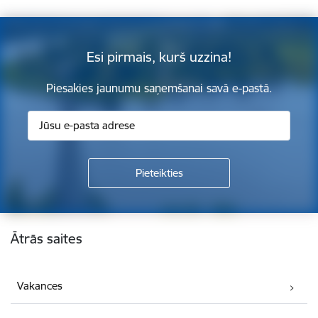
Esi pirmais, kurš uzzina!
Piesakies jaunumu saņemšanai savā e-pastā.
Kājene
Ātrās saites
Vakances