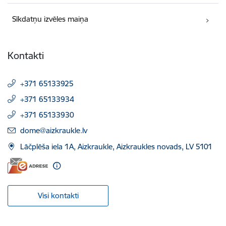
Sīkdatņu izvēles maiņa
Kontakti
+371 65133925
+371 65133934
+371 65133930
E-pasts:
dome@aizkraukle.lv
Lāčplēša iela 1A, Aizkraukle, Aizkraukles novads, LV 5101
Visi kontakti