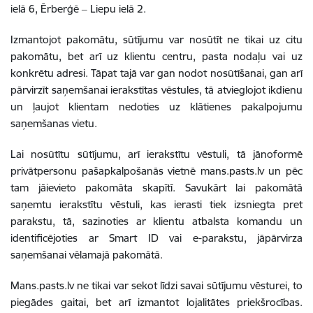
ielā 6, Ērberģē ‒
Liepu ielā 2.
Izmantojot pakomātu, sūtījumu var nosūtīt ne tikai uz citu
pakomātu, bet arī uz klientu centru, pasta nodaļu vai uz
konkrētu adresi. Tāpat tajā var gan nodot nosūtīšanai, gan arī
pārvirzīt saņemšanai ierakstītas vēstules, tā atvieglojot ikdienu
un ļaujot klientam nedoties uz klātienes pakalpojumu
saņemšanas vietu.
Lai nosūtītu sūtījumu, arī ierakstītu vēstuli, tā jānoformē
privātpersonu pašapkalpošanās vietnē mans.pasts.lv un pēc
tam jāievieto pakomāta skapītī. Savukārt lai pakomātā
saņemtu ierakstītu vēstuli, kas ierasti tiek izsniegta pret
parakstu, tā, sazinoties ar klientu atbalsta komandu un
identificējoties ar Smart ID vai e-parakstu, jāpārvirza
saņemšanai vēlamajā pakomātā.
Mans.pasts.lv ne tikai var sekot līdzi savai sūtījumu vēsturei, to
piegādes gaitai, bet arī izmantot lojalitātes priekšrocības.