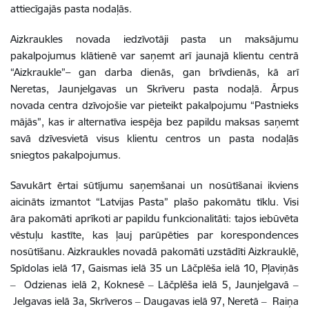
attiecīgajās pasta nodaļās.
Aizkraukles novada iedzīvotāji pasta un maksājumu
pakalpojumus klātienē var saņemt arī jaunajā klientu centrā
“Aizkraukle”– gan darba dienās, gan brīvdienās, kā arī
Neretas, Jaunjelgavas un Skrīveru pasta nodaļā. Ārpus
novada centra dzīvojošie var pieteikt pakalpojumu “Pastnieks
mājās”, kas ir alternatīva iespēja bez papildu maksas saņemt
savā dzīvesvietā visus klientu centros un pasta nodaļās
sniegtos pakalpojumus.
Savukārt ērtai sūtījumu saņemšanai un nosūtīšanai ikviens
aicināts izmantot “Latvijas Pasta” plašo pakomātu tīklu. Visi
āra pakomāti aprīkoti ar papildu funkcionalitāti: tajos iebūvēta
vēstuļu kastīte, kas ļauj parūpēties par korespondences
nosūtīšanu. Aizkraukles novadā pakomāti uzstādīti Aizkrauklē,
Spīdolas ielā 17, Gaismas ielā 35 un Lāčplēša ielā 10, Pļaviņās
‒ Odzienas ielā 2, Koknesē ‒ Lāčplēša ielā 5, Jaunjelgavā ‒
Jelgavas ielā 3a, Skrīveros ‒ Daugavas ielā 97, Neretā ‒ Raiņa