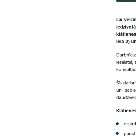
Lai veic
iedzīvotā
klātiene
ielā 2) 
Darbnīcas
iesaistei,
konsultāc
Šīs darbn
un sabie
daudzveid
Klātienes
diskut
paust