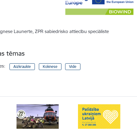
gnese Launerte, ZPR sabiedrisko attiecību speciāliste
tas tēmas
es:
Aizkraukle
Koknese
Vide