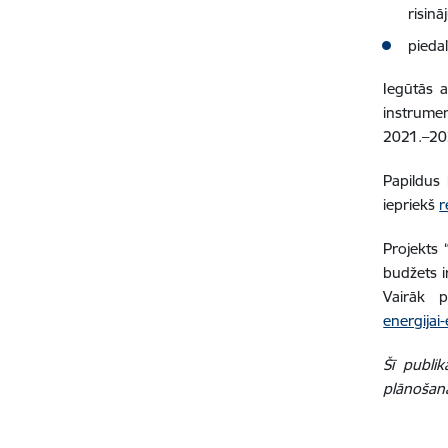
risin
pieda
Iegūtās a
instrume
2021.–202
Papildus 
iepriekš
r
Projekts
budžets i
Vairāk 
energijai
Šī publik
plānošana