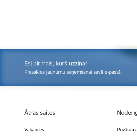
Esi pirmais, kurš uzzina!
Piesakies jaunumu saņemšanai savā e-pastā.
Kājene
Ātrās saites
Noderīg
Vakances
Privātuma