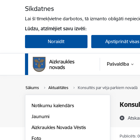
Pāriet uz lapas saturu
Sīkdatnes
Lai šī tīmekļvietne darbotos, tā izmanto obligāti nepiec
Lūdzu, atzīmējiet savu izvēli:
Noraidīt
Apstiprināt visas
Pašvaldība
Sākums
Aktualitātes
Konsultēs par vēja parkiem novadā
Konsul
Notikumu kalendārs
Jaunumi
Atska
Aizkraukles Novada Vēstis
Publicēts: 
Foto