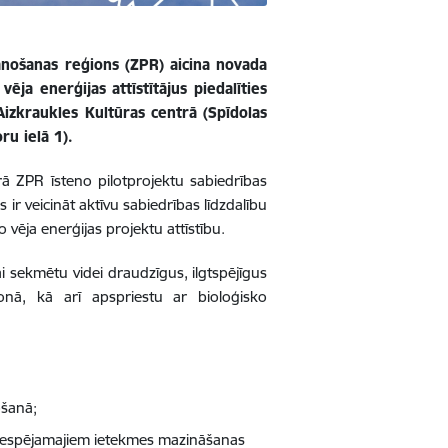
lānošanas reģions (ZPR) aicina novada
ēja enerģijas attīstītājus piedalīties
Aizkraukles Kultūras centrā (Spīdolas
ru ielā 1).
rā ZPR īsteno pilotprojektu sabiedrības
s ir veicināt aktīvu sabiedrības līdzdalību
vēja enerģijas projektu attīstību.
i sekmētu videi draudzīgus, ilgtspējīgus
nā, kā arī apspriestu ar bioloģisko
ošanā;
 iespējamajiem ietekmes mazināšanas