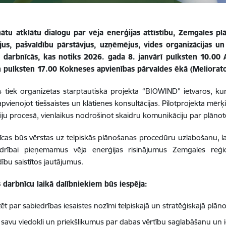
inātu atklātu dialogu par vēja enerģijas attīstību, Zemgales p
jus, pašvaldību pārstāvjus, uzņēmējus, vides organizācijas un v
s darbnīcās, kas notiks 2026. gada 8. janvārī pulksten 10.00 
un pulksten 17.00 Kokneses apvienības pārvaldes ēkā (Meliorato
 tiek organizētas starptautiskā projekta “BIOWIND” ietvaros, ku
 apvienojot tiešsaistes un klātienes konsultācijas. Pilotprojekta mērķi
iju procesā, vienlaikus nodrošinot skaidru komunikāciju par plānoto 
īcas būs vērstas uz telpiskās plānošanas procedūru uzlabošanu, la
drībai pieņemamus vēja enerģijas risinājumus Zemgales reģio
ību saistītos jautājumus.
 darbnīcu laikā dalībniekiem būs iespēja:
ēt par sabiedrības iesaistes nozīmi telpiskajā un stratēģiskajā plān
 savu viedokli un priekšlikumus par dabas vērtību saglabāšanu un