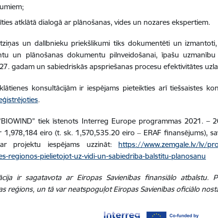
ājumiem;
līties atklātā dialogā ar plānošanas, vides un nozares ekspertiem.
tziņas un dalībnieku priekšlikumi tiks dokumentēti un izmantoti, 
ntu un plānošanas dokumentu pilnveidošanai, īpašu uzmanību 
7. gadam un sabiedriskās apspriešanas procesu efektivitātes uzl
klātienes konsultācijām ir iespējams pieteikties arī tiešsaistes ko
eģistrējoties
.
 “BIOWIND” tiek īstenots Interreg Europe programmas 2021. – 20
r 1,978,184 eiro (t. sk. 1,570,535.20 eiro ‒ ERAF finansējums), s
par projektu iespējams uzzināt:
https://www.zemgale.lv/lv/pro
-es-regionos-pielietojot-uz-vidi-un-sabiedriba-balstitu-planosanu
ācija ir sagatavota ar Eiropas Savienības finansiālo atbalstu. 
s reģions, un tā var neatspoguļot Eiropas Savienības oficiālo nost