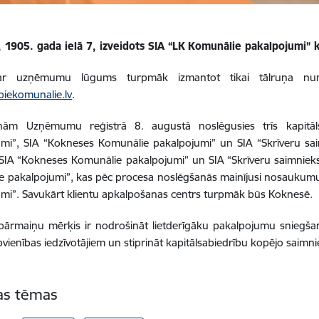
 1905. gada ielā 7, izveidots SIA “LK Komunālie pakalpojumi” 
 ar uzņēmumu lūgums turpmāk izmantot tikai tālruņa 
abiekomunalie.lv
.
ņām Uzņēmumu reģistrā 8. augustā noslēgusies trīs kapitāl
mi”, SIA “Kokneses Komunālie pakalpojumi” un SIA “Skrīveru sai
SIA “Kokneses Komunālie pakalpojumi” un SIA “Skrīveru saimnieks” 
e pakalpojumi”, kas pēc procesa noslēgšanās mainījusi nosaukum
mi”. Savukārt klientu apkalpošanas centrs turpmāk būs Koknesē.
pārmaiņu mērķis ir nodrošināt lietderīgāku pakalpojumu sniegša
pvienības iedzīvotājiem un stiprināt kapitālsabiedrību kopējo saimnie
tas tēmas