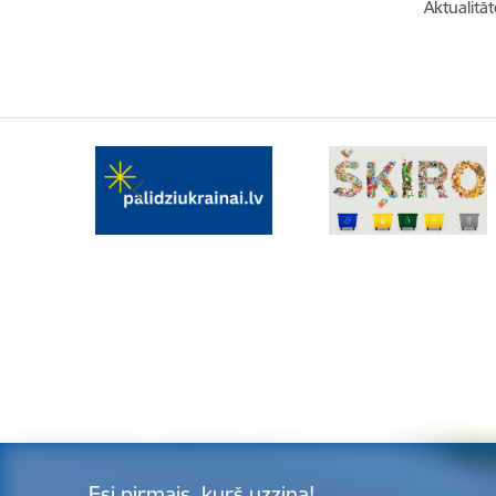
Aktualitāt
Esi pirmais, kurš uzzina!