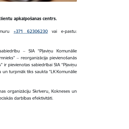
klientu apkalpošanas centrs.
numuru
+371 62306230
vai e-pastu:
sabiedrību ‒ SIA “Pļaviņu Komunālie
mnieks” ‒ reorganizācija pievienošanās
ir pievienotas sabiedrībai SIA “Pļaviņu
u un turpmāk tiks saukta “LK Komunālie
nas organizāciju Skrīveru, Kokneses un
ciskās darbības efektivitāti.