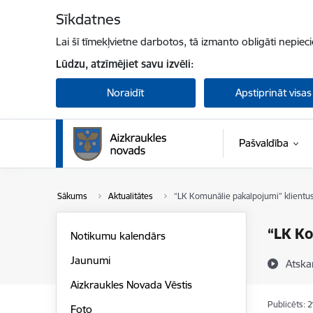
Pāriet uz lapas saturu
Sīkdatnes
Lai šī tīmekļvietne darbotos, tā izmanto obligāti nepiec
Lūdzu, atzīmējiet savu izvēli:
Noraidīt
Apstiprināt visas
Pašvaldība
Sākums
Aktualitātes
“LK Komunālie pakalpojumi” klientu
“LK Ko
Notikumu kalendārs
Jaunumi
Atska
Aizkraukles Novada Vēstis
Publicēts: 
Foto