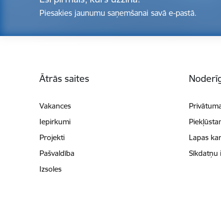
Piesakies jaunumu saņemšanai savā e-pastā.
Kājene
Ātrās saites
Noderīg
Vakances
Privātuma
Iepirkumi
Piekļūsta
Projekti
Lapas kar
Pašvaldība
Sīkdatņu 
Izsoles