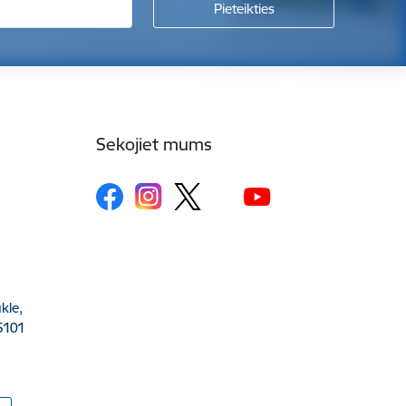
Sekojiet mums
kle,
5101