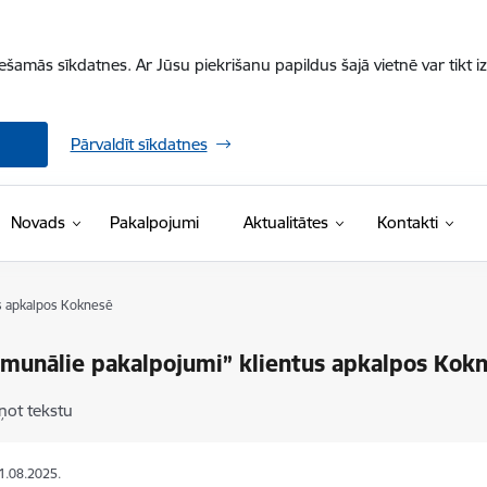
iešamās sīkdatnes. Ar Jūsu piekrišanu papildus šajā vietnē var tikt i
Pārvaldīt sīkdatnes
Novads
Pakalpojumi
Aktualitātes
Kontakti
s apkalpos Koknesē
munālie pakalpojumi” klientus apkalpos Kok
ņot tekstu
21.08.2025.