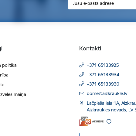
i
Kontakti
 politika
+371 65133925
+371 65133934
mība
+371 65133930
te
E-pasts:
dome@aizkraukle.lv
izvēles maiņa
Lāčplēša iela 1A, Aizkrau
Aizkraukles novads, LV 