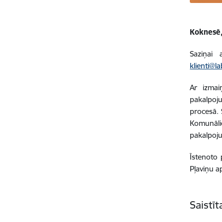
Koknesē,
Saziņai
klienti@l
Ar izmai
pakalpoju
procesā. 
Komunāli
pakalpoju
Īstenoto 
Pļaviņu a
Saistī