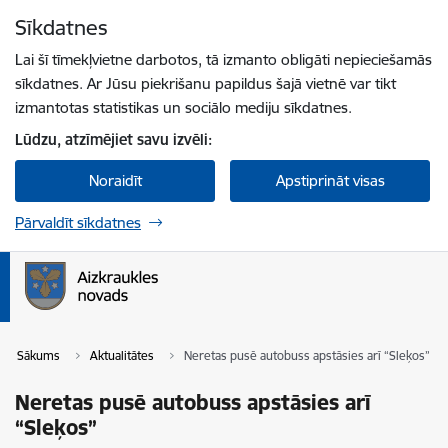
Pāriet uz lapas saturu
Sīkdatnes
Spied
lai meklētu
Enter
Lai šī tīmekļvietne darbotos, tā izmanto obligāti nepieciešamās
sīkdatnes. Ar Jūsu piekrišanu papildus šajā vietnē var tikt
izmantotas statistikas un sociālo mediju sīkdatnes.
Lūdzu, atzīmējiet savu izvēli:
Noraidīt
Apstiprināt visas
Pārvaldīt sīkdatnes
Sākums
Aktualitātes
Neretas pusē autobuss apstāsies arī “Sleķos”
Neretas pusē autobuss apstāsies arī
“Sleķos”