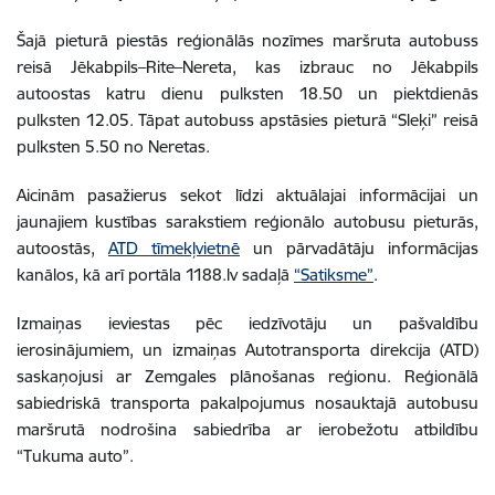
Šajā pieturā piestās reģionālās nozīmes maršruta autobuss
reisā Jēkabpils–Rite–Nereta, kas izbrauc no Jēkabpils
autoostas katru dienu pulksten 18.50 un piektdienās
pulksten 12.05. Tāpat autobuss apstāsies pieturā “Sleķi” reisā
pulksten 5.50 no Neretas.
Aicinām pasažierus sekot līdzi aktuālajai informācijai un
jaunajiem kustības sarakstiem reģionālo autobusu pieturās,
autoostās,
ATD tīmekļvietnē
un pārvadātāju informācijas
kanālos, kā arī portāla 1188.lv sadaļā
“Satiksme”
.
Izmaiņas ieviestas pēc iedzīvotāju un pašvaldību
ierosinājumiem, un izmaiņas Autotransporta direkcija (ATD)
saskaņojusi ar Zemgales plānošanas reģionu. Reģionālā
sabiedriskā transporta pakalpojumus nosauktajā autobusu
maršrutā nodrošina sabiedrība ar ierobežotu atbildību
“Tukuma auto”.