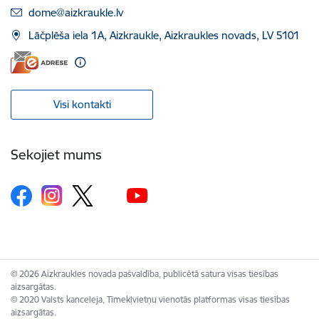
E-pasts:
dome@aizkraukle.lv
Lāčplēša iela 1A, Aizkraukle, Aizkraukles novads, LV 5101
Visi kontakti
Sekojiet mums
© 2026 Aizkraukles novada pašvaldība, publicētā satura visas tiesības
aizsargātas.
© 2020 Valsts kanceleja, Tīmekļvietņu vienotās platformas visas tiesības
aizsargātas.