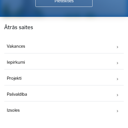
Kājene
Ātrās saites
Vakances
Iepirkumi
Projekti
Pašvaldība
Izsoles