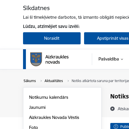
Pāriet uz lapas saturu
Sīkdatnes
Lai šī tīmekļvietne darbotos, tā izmanto obligāti nepiec
Lūdzu, atzīmējiet savu izvēli:
Noraidīt
Apstiprināt visas
Pašvaldība
Sākums
Aktualitātes
Notiks atkārtota saruna par teritorij
Notiks
Notikumu kalendārs
Jaunumi
Atska
Aizkraukles Novada Vēstis
Publi
Foto