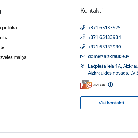
i
Kontakti
 politika
+371 65133925
+371 65133934
mība
+371 65133930
te
E-pasts:
dome@aizkraukle.lv
izvēles maiņa
Lāčplēša iela 1A, Aizkrau
Aizkraukles novads, LV 
Visi kontakti