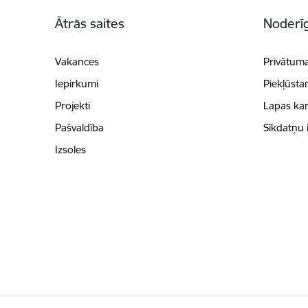
Kājene
Ātrās saites
Noderīg
Vakances
Privātuma
Iepirkumi
Piekļūsta
Projekti
Lapas kar
Pašvaldība
Sīkdatņu 
Izsoles