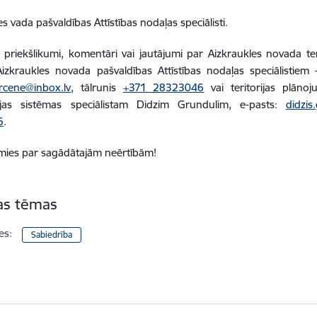
 vada pašvaldības Attīstības nodaļas speciālisti.
i priekšlikumi, komentāri vai jautājumi par Aizkraukles novada te
izkraukles
novada pašvaldības Attīstības nodaļas speciālistiem – t
ircene@inbox.lv
, tālrunis
+371 28323046
vai teritorijas plānoj
ijas sistēmas speciālistam Didzim Grundulim, e-pasts:
didzis
6
.
mies par sagādātajām neērtībām!
tas tēmas
es:
Sabiedrība