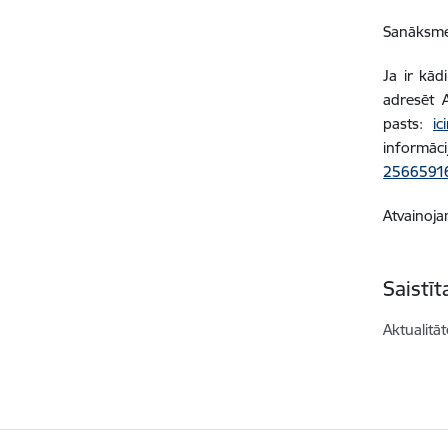
Sanāksmes
Ja ir kād
adresēt A
pasts:
ic
informāc
2566591
Atvainoja
Saistī
Aktualitāt