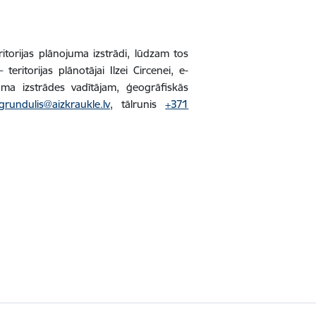
ritorijas plānojuma izstrādi, lūdzam tos
eritorijas plānotājai Ilzei Circenei, e-
uma izstrādes vadītājam, ģeogrāfiskās
.grundulis@aizkraukle.lv
, tālrunis
+371