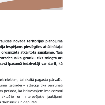
raukles novada teritorijas plānojuma
ija iespējams pieslēgties attālinātajai
s organizēta atkārtota sanāksme. Tajā
trādes laika grafiku tiks sniegta arī
savā īpašumā iedzīvotāji var darīt, kā
rbiniekiem, tai skaitā pagasta pārvalžu
uma izstrādei – attiecīgi tika pārrunāti
ka periodā, kā iedzīvotājiem iesniedzami
aktuālie un interesējošie jautājumi.
s darbinieki un deputāti.