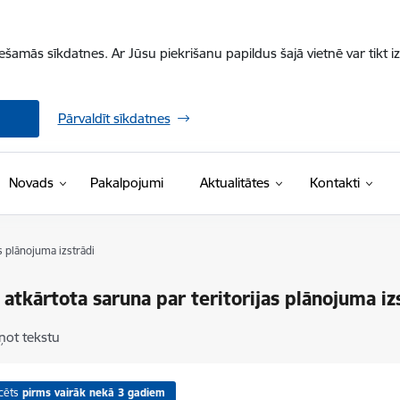
iešamās sīkdatnes. Ar Jūsu piekrišanu papildus šajā vietnē var tikt i
Pārvaldīt sīkdatnes
Novads
Pakalpojumi
Aktualitātes
Kontakti
as plānojuma izstrādi
 atkārtota saruna par teritorijas plānojuma iz
ņot tekstu
cēts
pirms vairāk nekā 3 gadiem