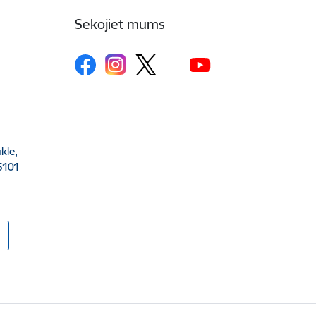
Sekojiet mums
kle,
5101