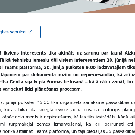
gties sapulcei
jā ikviens interesents tika aicināts uz sarunu par jaunā Aizk
 Tā kā tehnisku iemeslu dēļ visiem interesentiem 28. jūnijā neb
i Teams platformā, 30. jūnijā pulksten 9.00 iedzīvotājiem tik
autājumiem par dokumenta nozīmi un nepieciešamību, kā arī izs
ība GeoLatvija.lv platformas lietošanā – kā ātrāk uzzināt, ko 
k var sekot līdzi plānošanas procesam.
7. jūnijā pulksten 15.00 tika organizēta sanāksme pašvaldības da
m, kuras laikā tika sniegta ievirze jaunā novada teritorijas plānoj
, kāpēc dokuments ir nepieciešams, kā tas tiks izstrādāts, kādā lai
kumi turpmākajai zemes izmantošanai, kā arī pārrunāti citi 
notika attālināti Teams platformā, un tajā piedalījās 35 pašvaldība