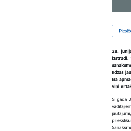
Pieslē
28. jūni
izstrādi.
sanāksme
līdzās j
īsa apmāc
viņi ērtā
Šī gada 2
vadītājie
jautājumi
priekšli
Sanāksme 