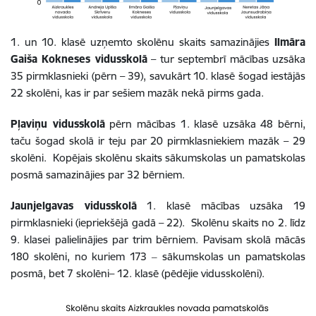
1. un 10. klasē uzņemto skolēnu skaits samazinājies
Ilmāra
Gaiša Kokneses vidusskolā
– tur septembrī mācības uzsāka
35 pirmklasnieki (pērn – 39), savukārt 10. klasē šogad iestājās
22 skolēni, kas ir par sešiem mazāk nekā pirms gada.
Pļaviņu vidusskolā
pērn mācības 1. klasē uzsāka 48 bērni,
taču šogad skolā ir teju par 20 pirmklasniekiem mazāk – 29
skolēni. Kopējais skolēnu skaits sākumskolas un pamatskolas
posmā samazinājies par 32 bērniem.
Jaunjelgavas vidusskolā
1. klasē mācības uzsāka 19
pirmklasnieki (iepriekšējā gadā – 22). Skolēnu skaits no 2. līdz
9. klasei palielinājies par trim bērniem. Pavisam skolā mācās
180 skolēni, no kuriem 173 ‒ sākumskolas un pamatskolas
posmā, bet 7 skolēni– 12. klasē (pēdējie vidusskolēni).