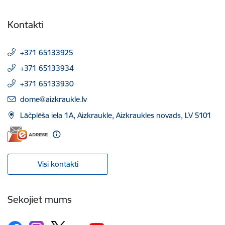
Kontakti
+371 65133925
+371 65133934
+371 65133930
E-pasts:
dome@aizkraukle.lv
Lāčplēša iela 1A, Aizkraukle, Aizkraukles novads, LV 5101
Visi kontakti
Sekojiet mums