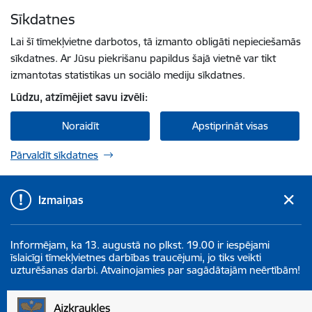
Pāriet uz lapas saturu
Sīkdatnes
Spied
lai meklētu
Enter
Lai šī tīmekļvietne darbotos, tā izmanto obligāti nepieciešamās
sīkdatnes. Ar Jūsu piekrišanu papildus šajā vietnē var tikt
izmantotas statistikas un sociālo mediju sīkdatnes.
Lūdzu, atzīmējiet savu izvēli:
Noraidīt
Apstiprināt visas
Pārvaldīt sīkdatnes
Izmaiņas
Informējam, ka 13. augustā no plkst. 19.00 ir iespējami
īslaicīgi tīmekļvietnes darbības traucējumi, jo tiks veikti
uzturēšanas darbi. Atvainojamies par sagādātajām neērtībām!