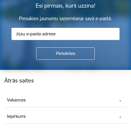
Esi pirmais, kurš uzzina!
Piesakies jaunumu saņemšanai savā e-pastā.
Kājene
Ātrās saites
Vakances
Iepirkumi