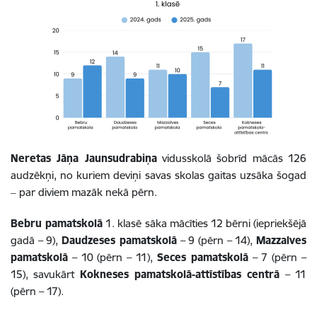
Neretas Jāņa Jaunsudrabiņa
vidusskolā šobrīd mācās 126
audzēkņi, no kuriem deviņi savas skolas gaitas uzsāka šogad
‒ par diviem mazāk nekā pērn.
Bebru pamatskolā
1. klasē sāka mācīties 12 bērni (iepriekšējā
gadā – 9),
Daudzeses pamatskolā
– 9 (pērn – 14),
Mazzalves
pamatskolā
– 10 (pērn – 11),
Seces pamatskolā
– 7 (pērn –
15), savukārt
Kokneses pamatskolā-attīstības centrā
– 11
(pērn – 17).