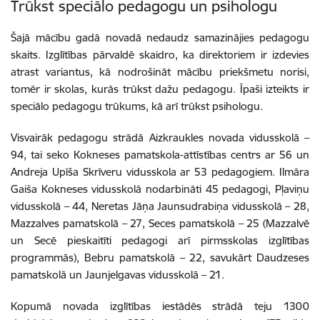
Trūkst speciālo pedagogu un psihologu
Šajā mācību gadā novadā nedaudz samazinājies pedagogu
skaits. Izglītības pārvaldē skaidro, ka direktoriem ir izdevies
atrast variantus, kā nodrošināt mācību priekšmetu norisi,
tomēr ir skolas, kurās trūkst dažu pedagogu. Īpaši izteikts ir
speciālo pedagogu trūkums, kā arī trūkst psihologu.
Visvairāk pedagogu strādā Aizkraukles novada vidusskolā –
94, tai seko Kokneses pamatskola-attīstības centrs ar 56 un
Andreja Upīša Skrīveru vidusskola ar 53 pedagogiem. Ilmāra
Gaiša Kokneses vidusskolā nodarbināti 45 pedagogi, Pļaviņu
vidusskolā – 44, Neretas Jāņa Jaunsudrabiņa vidusskolā – 28,
Mazzalves pamatskolā – 27, Seces pamatskolā – 25 (Mazzalvē
un Secē pieskaitīti pedagogi arī pirmsskolas izglītības
programmās), Bebru pamatskolā – 22, savukārt Daudzeses
pamatskolā un Jaunjelgavas vidusskolā – 21.
Kopumā novada izglītības iestādēs strādā teju 1300