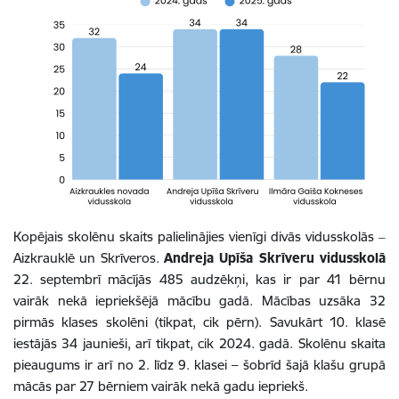
Kopējais skolēnu skaits palielinājies vienīgi divās vidusskolās ‒
Aizkrauklē un Skrīveros.
Andreja Upīša Skrīveru vidusskolā
22. septembrī mācījās 485 audzēkņi, kas ir par 41 bērnu
vairāk nekā iepriekšējā mācību gadā. Mācības uzsāka 32
pirmās klases skolēni (tikpat, cik pērn). Savukārt 10. klasē
iestājās 34 jaunieši, arī tikpat, cik 2024. gadā. Skolēnu skaita
pieaugums ir arī no 2. līdz 9. klasei – šobrīd šajā klašu grupā
mācās par 27 bērniem vairāk nekā gadu iepriekš.