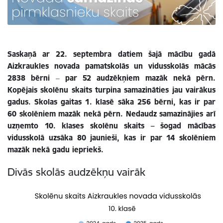
Saskaņā ar 22. septembra datiem šajā mācību gadā
Aizkraukles novada pamatskolās un vidusskolās mācās
2838 bērni ‒ par 52 audzēkņiem mazāk nekā pērn.
Kopējais skolēnu skaits turpina samazināties jau vairākus
gadus. Skolas gaitas 1. klasē sāka 256 bērni, kas ir par
60 skolēniem mazāk nekā pērn. Nedaudz samazinājies arī
uzņemto 10. klases skolēnu skaits – šogad mācības
vidusskolā uzsāka 80 jaunieši, kas ir par 14 skolēniem
mazāk nekā gadu iepriekš.
Divās skolās audzēkņu vairāk