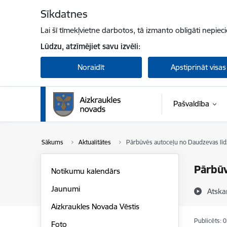
Pāriet uz lapas saturu
Sīkdatnes
Lai šī tīmekļvietne darbotos, tā izmanto obligāti nepiec
Lūdzu, atzīmējiet savu izvēli:
Noraidīt
Apstiprināt visas
Pašvaldība
Sākums
Aktualitātes
Pārbūvēs autoceļu no Daudzevas līd
Pārbūv
Notikumu kalendārs
Jaunumi
Atska
Aizkraukles Novada Vēstis
Publicēts: 
Foto