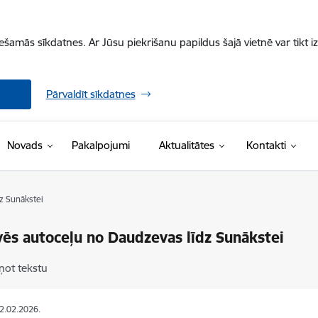
iešamās sīkdatnes. Ar Jūsu piekrišanu papildus šajā vietnē var tikt i
Pārvaldīt sīkdatnes
Novads
Pakalpojumi
Aktualitātes
Kontakti
z Sunākstei
ēs autoceļu no Daudzevas līdz Sunākstei
ņot tekstu
02.02.2026.