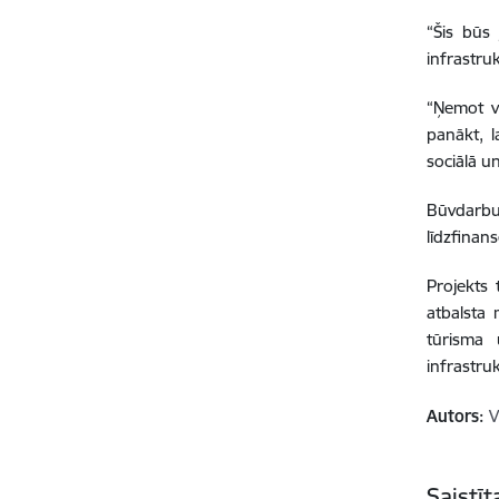
“Šis būs 
infrastruk
“Ņemot v
panākt, l
sociālā u
Būvdarbus
līdzfinan
Projekts 
atbalsta 
tūrisma 
infrastruk
Autors:
V
Saistī