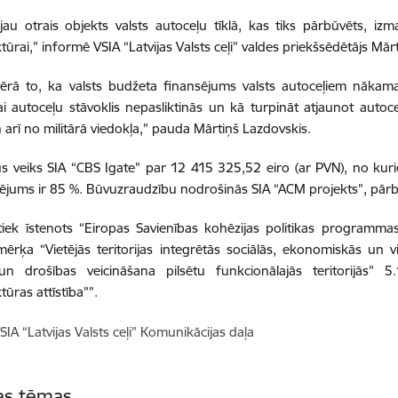
jau otrais objekts valsts autoceļu tīklā, kas tiks pārbūvēts, iz
tūrai,” informē VSIA “Latvijas Valsts ceļi” valdes priekšsēdētājs Mār
ērā to, ka valsts budžeta finansējums valsts autoceļiem nākam
ai autoceļu stāvoklis nepasliktinās un kā turpināt atjaunot autoce
n arī no militārā viedokļa,” pauda Mārtiņš Lazdovskis.
 veiks SIA “CBS Igate” par 12 415 325,52 eiro (ar PVN), no kuri
sējums ir 85 %. Būvuzraudzību nodrošinās SIA “ACM projekts”, pārbū
tiek īstenots “Eiropas Savienības kohēzijas politikas programm
mērķa “Vietējās teritorijas integrētās sociālās, ekonomiskās un 
un drošības veicināšana pilsētu funkcionālajās teritorijās” 5
tūras attīstība””.
SIA “Latvijas Valsts ceļi” Komunikācijas daļa
tas tēmas