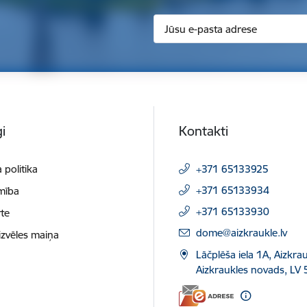
i
Kontakti
 politika
+371 65133925
+371 65133934
mība
+371 65133930
te
E-pasts:
dome@aizkraukle.lv
izvēles maiņa
Lāčplēša iela 1A, Aizkrau
Aizkraukles novads, LV 