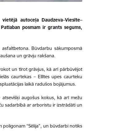
 vietējā autoceļa Daudzeva–Viesīte–
 Patlaban posmam ir grants segums,
rtas asfaltbetona. Būvdarbu sākumposmā
 raušana un grāvju rakšana.
kot un tīrot grāvjus, kā arī pārbūvējot
ielās caurtekas – Ellītes upes caurteku
pluatācijas laikā radušos bojājumus.
0 atsevišķi augošus kokus, kā arī mežu
ču sadarbībā ar arboristu ir izstrādāti un
jam poligonam “Sēlija”, un būvdarbi notiks