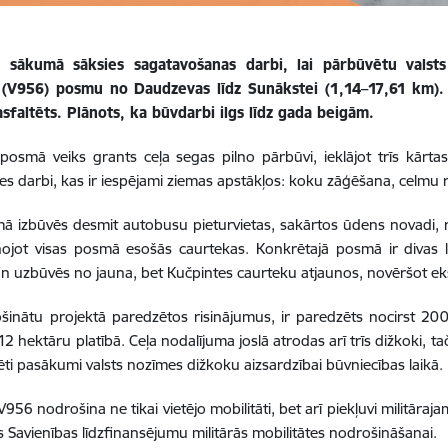
 sākumā sāksies sagatavošanas darbi, lai pārbūvētu valsts
(V956) posmu no Daudzevas līdz Sunākstei (1,14–17,61 km).
asfaltēts. Plānots, ka būvdarbi ilgs līdz gada beigām.
 posmā veiks grants ceļa segas pilno pārbūvi, ieklājot trīs kā
ies darbi, kas ir iespējami ziemas apstākļos: koku zāģēšana, celmu
ā izbūvēs desmit autobusu pieturvietas, sakārtos ūdens novadi, ro
nojot visas posmā esošās caurtekas. Konkrētajā posmā ir divas l
n uzbūvēs no jauna, bet Kučpintes caurteku atjaunos, novēršot eks
šinātu projektā paredzētos risinājumus, ir paredzēts nocirst 20
2 hektāru platībā. Ceļa nodalījuma joslā atrodas arī trīs dižkoki, ta
izēti pasākumi valsts nozīmes dižkoku aizsardzībai būvniecības laikā.
V956 nodrošina ne tikai vietējo mobilitāti, bet arī piekļuvi militāra
s Savienības līdzfinansējumu militārās mobilitātes nodrošināšanai.