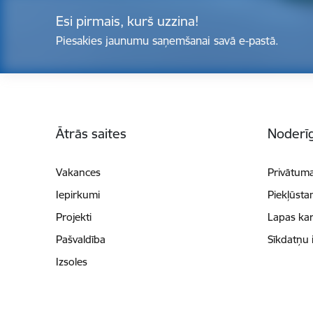
Esi pirmais, kurš uzzina!
Piesakies jaunumu saņemšanai savā e-pastā.
Kājene
Ātrās saites
Noderīg
Vakances
Privātuma
Iepirkumi
Piekļūsta
Projekti
Lapas kar
Pašvaldība
Sīkdatņu 
Izsoles