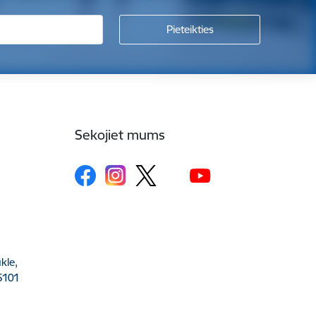
Sekojiet mums
kle,
5101