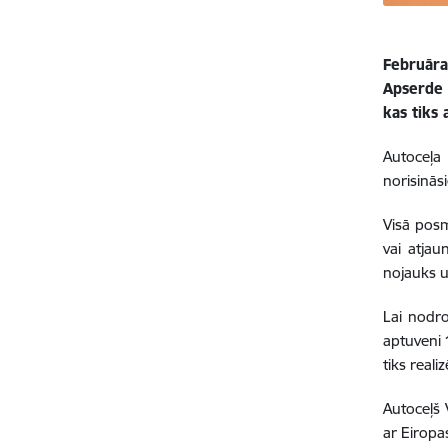
Februāra
Apserde 
kas tiks 
Autoceļa
norisinās
Visā posm
vai atjau
nojauks u
Lai nodro
aptuveni 1
tiks real
Autoceļš 
ar Eiropa