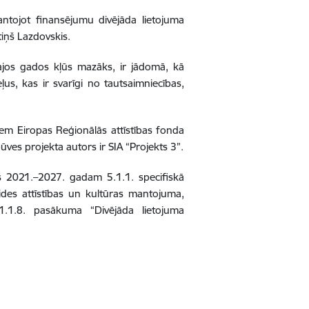
mantojot finansējumu divējāda lietojuma
tiņš Lazdovskis.
ajos gados kļūs mazāks, ir jādomā, kā
ļus, kas ir svarīgi no tautsaimniecības,
em Eiropas Reģionālās attīstības fonda
ves projekta autors ir SIA “Projekts 3”.
as 2021.–2027. gadam 5.1.1. specifiskā
vides attīstības un kultūras mantojuma,
.1.1.8. pasākuma “Divējāda lietojuma