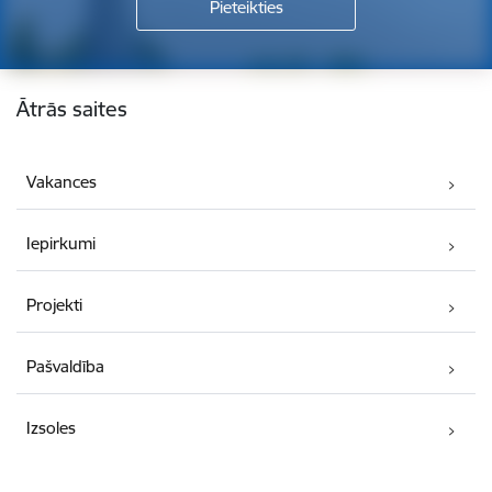
Kājene
Ātrās saites
Vakances
Iepirkumi
Projekti
Pašvaldība
Izsoles