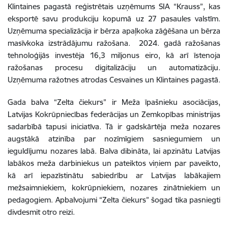
Klintaines pagastā reģistrētais uzņēmums SIA “Krauss”, kas
eksportē savu produkciju kopumā uz 27 pasaules valstīm.
Uzņēmuma specializācija ir bērza apaļkoka zāģēšana un bērza
masīvkoka izstrādājumu ražošana. 2024. gadā ražošanas
tehnoloģijās investēja 16,3 miljonus eiro, kā arī īstenoja
ražošanas procesu digitalizāciju un automatizāciju.
Uzņēmuma ražotnes atrodas Cesvaines un Klintaines pagastā.
Gada balva “Zelta čiekurs” ir Meža īpašnieku asociācijas,
Latvijas Kokrūpniecības federācijas un Zemkopības ministrijas
sadarbībā tapusi iniciatīva. Tā ir gadskārtēja meža nozares
augstākā atzinība par nozīmīgiem sasniegumiem un
ieguldījumu nozares labā. Balva dibināta, lai apzinātu Latvijas
labākos meža darbiniekus un pateiktos viņiem par paveikto,
kā arī iepazīstinātu sabiedrību ar Latvijas labākajiem
mežsaimniekiem, kokrūpniekiem, nozares zinātniekiem un
pedagogiem. Apbalvojumi “Zelta čiekurs” šogad tika pasniegti
divdesmit otro reizi.