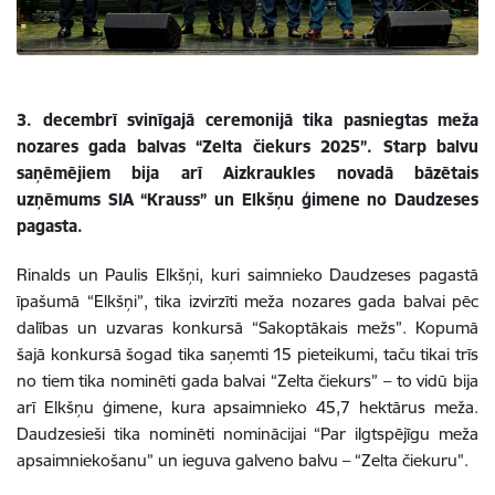
3. decembrī svinīgajā ceremonijā tika pasniegtas meža
nozares gada balvas “Zelta čiekurs 2025”. Starp balvu
saņēmējiem bija arī Aizkraukles novadā bāzētais
uzņēmums SIA “Krauss” un Elkšņu ģimene no Daudzeses
pagasta.
Rinalds un Paulis Elkšņi, kuri saimnieko Daudzeses pagastā
īpašumā “Elkšņi”, tika izvirzīti meža nozares gada balvai pēc
dalības un uzvaras konkursā “Sakoptākais mežs”. Kopumā
šajā konkursā šogad tika saņemti 15 pieteikumi, taču tikai trīs
no tiem tika nominēti gada balvai “Zelta čiekurs” – to vidū bija
arī Elkšņu ģimene, kura apsaimnieko 45,7 hektārus meža.
Daudzesieši tika nominēti nominācijai “Par ilgtspējīgu meža
apsaimniekošanu” un ieguva galveno balvu – “Zelta čiekuru”.