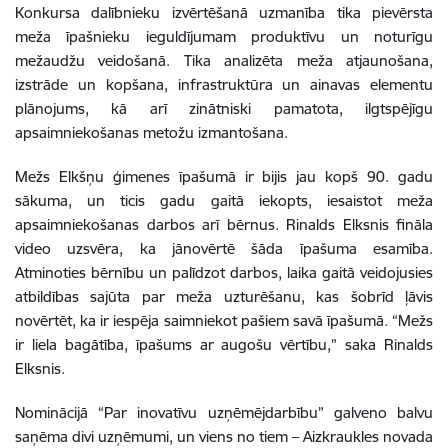
Konkursa dalībnieku izvērtēšanā uzmanība tika pievērsta
meža īpašnieku ieguldījumam produktīvu un noturīgu
mežaudžu veidošanā. Tika analizēta meža atjaunošana,
izstrāde un kopšana, infrastruktūra un ainavas elementu
plānojums, kā arī zinātniski pamatota, ilgtspējīgu
apsaimniekošanas metožu izmantošana.
Mežs Elkšņu ģimenes īpašumā ir bijis jau kopš 90. gadu
sākuma, un ticis gadu gaitā iekopts, iesaistot meža
apsaimniekošanas darbos arī bērnus. Rinalds Elksnis fināla
video uzsvēra, ka jānovērtē šāda īpašuma esamība.
Atminoties bērnību un palīdzot darbos, laika gaitā veidojusies
atbildības sajūta par meža uzturēšanu, kas šobrīd ļāvis
novērtēt, ka ir iespēja saimniekot pašiem savā īpašumā. “Mežs
ir liela bagātība, īpašums ar augošu vērtību,” saka Rinalds
Elksnis.
Nominācijā “Par inovatīvu uzņēmējdarbību” galveno balvu
saņēma divi uzņēmumi, un viens no tiem – Aizkraukles novada