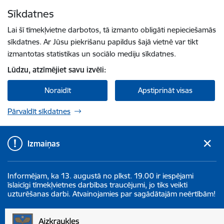
Pāriet uz lapas saturu
Sīkdatnes
Spied
lai meklētu
Enter
Lai šī tīmekļvietne darbotos, tā izmanto obligāti nepieciešamās
sīkdatnes. Ar Jūsu piekrišanu papildus šajā vietnē var tikt
izmantotas statistikas un sociālo mediju sīkdatnes.
Lūdzu, atzīmējiet savu izvēli:
Noraidīt
Apstiprināt visas
Pārvaldīt sīkdatnes
Izmaiņas
Informējam, ka 13. augustā no plkst. 19.00 ir iespējami
īslaicīgi tīmekļvietnes darbības traucējumi, jo tiks veikti
uzturēšanas darbi. Atvainojamies par sagādātajām neērtībām!