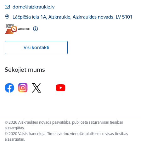
E-pasts:
dome@aizkraukle.lv
Lāčplēša iela 1A, Aizkraukle, Aizkraukles novads, LV 5101
Visi kontakti
Sekojiet mums
© 2026 Aizkraukles novada pašvaldība, publicētā satura visas tiesības
aizsargātas.
© 2020 Valsts kanceleja, Tīmekļvietņu vienotās platformas visas tiesības
aizsargātas.