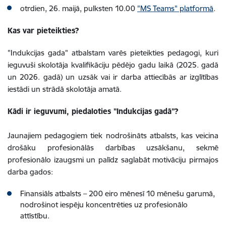
otrdien, 26. maijā, pulksten 10.00
"MS Teams" platformā
.
Kas var pieteikties?
"Indukcijas gada" atbalstam varēs pieteikties pedagogi, kuri
ieguvuši skolotāja kvalifikāciju pēdējo gadu laikā (2025. gadā
un 2026. gadā) un uzsāk vai ir darba attiecībās ar izglītības
iestādi un strādā skolotāja amatā.
Kādi ir ieguvumi, piedaloties "Indukcijas gadā"?
Jaunajiem pedagogiem tiek nodrošināts atbalsts, kas veicina
drošāku profesionālās darbības uzsākšanu, sekmē
profesionālo izaugsmi un palīdz saglabāt motivāciju pirmajos
darba gados:
Finansiāls atbalsts – 200 eiro mēnesī 10 mēnešu garumā,
nodrošinot iespēju koncentrēties uz profesionālo
attīstību.