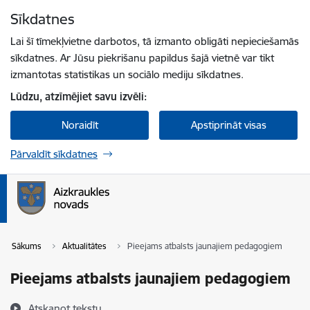
Pāriet uz lapas saturu
Sīkdatnes
Spied
lai meklētu
Enter
Lai šī tīmekļvietne darbotos, tā izmanto obligāti nepieciešamās
sīkdatnes. Ar Jūsu piekrišanu papildus šajā vietnē var tikt
izmantotas statistikas un sociālo mediju sīkdatnes.
Lūdzu, atzīmējiet savu izvēli:
Noraidīt
Apstiprināt visas
Pārvaldīt sīkdatnes
Sākums
Aktualitātes
Pieejams atbalsts jaunajiem pedagogiem
Pieejams atbalsts jaunajiem pedagogiem
Atskaņot tekstu