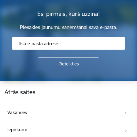
Esi pirmais, kurš uzzina!
Piesakies jaunumu saņemšanai savā e-pastā.
Kājene
Ātrās saites
Vakances
Iepirkumi