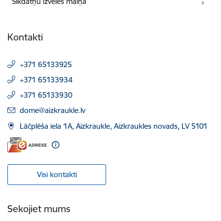
Sīkdatņu izvēles maiņa
Kontakti
+371 65133925
+371 65133934
+371 65133930
E-pasts:
dome@aizkraukle.lv
Lāčplēša iela 1A, Aizkraukle, Aizkraukles novads, LV 5101
Visi kontakti
Sekojiet mums