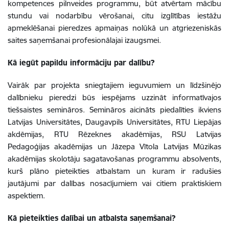
kompetences pilnveides programmu, būt atvērtam mācību
stundu vai nodarbību vērošanai, citu izglītības iestāžu
apmeklēšanai pieredzes apmaiņas nolūkā un atgriezeniskās
saites saņemšanai profesionālajai izaugsmei.
Kā iegūt papildu informāciju par dalību?
Vairāk par projekta sniegtajiem ieguvumiem un līdzšinējo
dalībnieku pieredzi būs iespējams uzzināt informatīvajos
tiešsaistes semināros. Semināros aicināts piedalīties ikviens
Latvijas Universitātes, Daugavpils Universitātes, RTU Liepājas
akdēmijas, RTU Rēzeknes akadēmijas, RSU Latvijas
Pedagoģijas akadēmijas un Jāzepa Vītola Latvijas Mūzikas
akadēmijas skolotāju sagatavošanas programmu absolvents,
kurš plāno pieteikties atbalstam un kuram ir radušies
jautājumi par dalības nosacījumiem vai citiem praktiskiem
aspektiem.
Kā pieteikties dalībai un atbalsta saņemšanai?