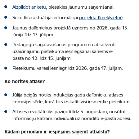
Aizpildot anketu
, piesakies jaunumu saņemšanai.
Seko līdzi aktuālajai informācijai
projekta t
īmekļvietnē
.
Jaunus dalībniekus projektā uzņems no 2026. gada 15.
jūnija līdz 17. jūlijam.
Pedagogu sagatavošanas programmu absolventi
uzaicinājumu pieteikuma iesniegšanai saņems e-
pastā no 12. līdz 15. jūnijam.
Pieteikumu varēsi iesniegt līdz 2026. gada 17. jūlijam.
Ko noritēs atlase?
Jūlija beigās notiks Indukcijas gada dalībnieku atlases
komisijas sēde, kurā tiks izskatīti visi iesniegtie pieteikumi.
Atlases rezultāti tiks paziņoti līdz 5. augustam, nosūtot
informāciju katram individuāli uz norādīto e-pasta adresi.
Kādam periodam ir iespējams saņemt atbalstu?