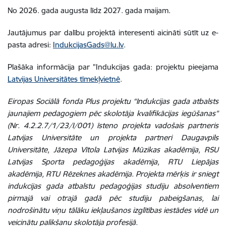
No 2026. gada augusta līdz 2027. gada maijam.
Jautājumus par dalību projektā interesenti aicināti sūtīt uz e-
pasta adresi:
IndukcijasGads@lu.lv
.
Plašāka informācija par "Indukcijas gada: projektu pieejama
Latvijas Universitātes tīmekļvietnē
.
Eiropas Sociālā fonda Plus projektu “Indukcijas gada atbalsts
jaunajiem pedagogiem pēc skolotāja kvalifikācijas iegūšanas”
(Nr. 4.2.2.7/1/23/I/001) īsteno projekta vadošais partneris
Latvijas Universitāte un projekta partneri Daugavpils
Universitāte, Jāzepa Vītola Latvijas Mūzikas akadēmija, RSU
Latvijas Sporta pedagoģijas akadēmija, RTU Liepājas
akadēmija, RTU Rēzeknes akadēmija. Projekta mērķis ir sniegt
indukcijas gada atbalstu pedagoģijas studiju absolventiem
pirmajā vai otrajā gadā pēc studiju pabeigšanas, lai
nodrošinātu viņu tālāku iekļaušanos izglītības iestādes vidē un
veicinātu palikšanu skolotāja profesijā.