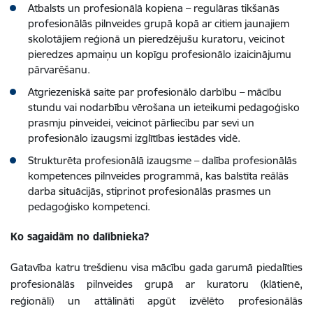
Atbalsts un profesionālā kopiena – regulāras tikšanās
profesionālās pilnveides grupā kopā ar citiem jaunajiem
skolotājiem reģionā un pieredzējušu kuratoru, veicinot
pieredzes apmaiņu un kopīgu profesionālo izaicinājumu
pārvarēšanu.
Atgriezeniskā saite par profesionālo darbību – mācību
stundu vai nodarbību vērošana un ieteikumi pedagoģisko
prasmju pinveidei, veicinot pārliecību par sevi un
profesionālo izaugsmi izglītības iestādes vidē.
Strukturēta profesionālā izaugsme – dalība profesionālās
kompetences pilnveides programmā, kas balstīta reālās
darba situācijās, stiprinot profesionālās prasmes un
pedagoģisko kompetenci.
Ko sagaidām no dalībnieka?
Gatavība katru trešdienu visa mācību gada garumā piedalīties
profesionālās pilnveides grupā ar kuratoru (klātienē,
reģionāli) un attālināti apgūt izvēlēto profesionālās