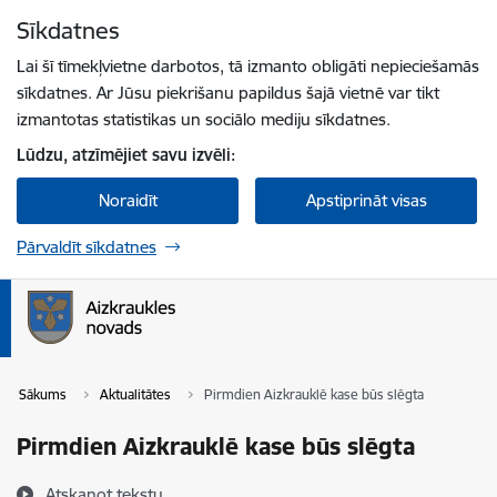
Pāriet uz lapas saturu
Sīkdatnes
Spied
lai meklētu
Enter
Lai šī tīmekļvietne darbotos, tā izmanto obligāti nepieciešamās
sīkdatnes. Ar Jūsu piekrišanu papildus šajā vietnē var tikt
izmantotas statistikas un sociālo mediju sīkdatnes.
Lūdzu, atzīmējiet savu izvēli:
Noraidīt
Apstiprināt visas
Pārvaldīt sīkdatnes
Sākums
Aktualitātes
Pirmdien Aizkrauklē kase būs slēgta
Pirmdien Aizkrauklē kase būs slēgta
Atskaņot tekstu