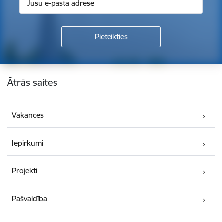
Kājene
Ātrās saites
Vakances
Iepirkumi
Projekti
Pašvaldība