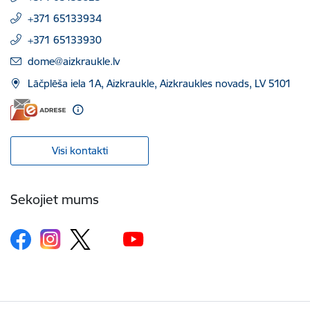
+371 65133934
+371 65133930
E-pasts:
dome@aizkraukle.lv
Lāčplēša iela 1A, Aizkraukle, Aizkraukles novads, LV 5101
Visi kontakti
Sekojiet mums