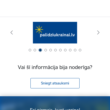
Vai šī informācija bija noderīga?
Sniegt atsauksmi
Esi pirmais, kurš uzzina!