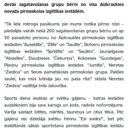
devās sagatavošanas grupu bērni no visa Aizkraukles
novada pirmsskolas izglītības iestādēm.
“Tik liela mēroga pasākums pie mums notika pirmo reizi ‒
piedalījās vairāk nekā 200 sagatavošanas grupu bērnu un ap
50 pavadošo personu no Aizkraukles pirmsskolas izglītības
iestādēm “Auseklītis", “Zīlīte” un “Saulīte”, Skrīveru pirmsskolas
izglītības iestādēm "Sprīdītis" un "Saulēni", Jaunjelgavas
"Atvasītes", Daudzeses “Čiekuriņa”, Kokneses “Gundegas",
Pļaviņu pirmsskolas izglītības iestādes “Jumītis”, Neretas
“Ziediņa” un Seces pamatskolas pirmsskolas grupa. Paldies
saulei, kas mūs lutināja jau no paša rīta!” stāsta Neretas
“Ziediņa” vadītāja Inita Jakovčika.
Sporta diena iesākās ar svētku gājienu ‒ katras iestādes
audzēkņiem bija savs karogs un košs, radošs noformējums.
Varēja sastapt bitītes, mārītes, taureņus un citus tēlus. Pēc
gājiena visi dziedāja svētku himnu "Esi sveiks!", bet pēc
iesildīšanās sākās sportošana pirmsskolas izglītības iestāžu