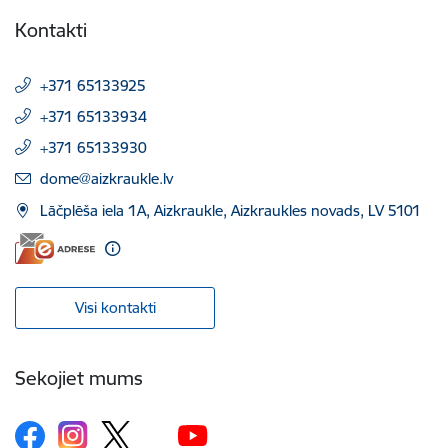
Kontakti
+371 65133925
+371 65133934
+371 65133930
E-pasts:
dome@aizkraukle.lv
Lāčplēša iela 1A, Aizkraukle, Aizkraukles novads, LV 5101
Visi kontakti
Sekojiet mums