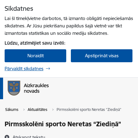
Pāriet uz lapas saturu
Sīkdatnes
Spied
lai meklētu
Enter
Lai šī tīmekļvietne darbotos, tā izmanto obligāti nepieciešamās
sīkdatnes. Ar Jūsu piekrišanu papildus šajā vietnē var tikt
izmantotas statistikas un sociālo mediju sīkdatnes.
Lūdzu, atzīmējiet savu izvēli:
Noraidīt
Apstiprināt visas
Pārvaldīt sīkdatnes
Sākums
Aktualitātes
Pirmsskolēni sporto Neretas “Ziediņā”
Pirmsskolēni sporto Neretas “Ziediņā”
Atskaņot tekstu