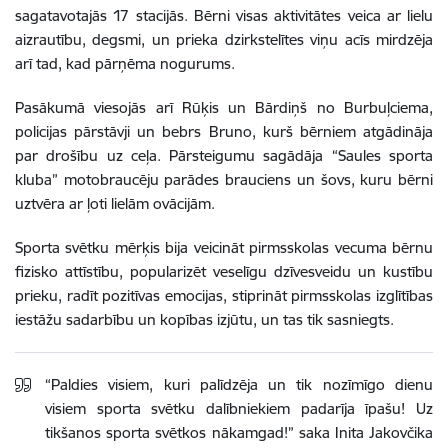
sagatavotajās 17 stacijās. Bērni visas aktivitātes veica ar lielu
aizrautību, degsmi, un prieka dzirkstelītes viņu acīs mirdzēja
arī tad, kad pārņēma nogurums.
Pasākumā viesojās arī Rūķis un Bārdiņš no Burbuļciema,
policijas pārstāvji un bebrs Bruno, kurš bērniem atgādināja
par drošību uz ceļa. Pārsteigumu sagādāja “Saules sporta
kluba” motobraucēju parādes brauciens un šovs, kuru bērni
uztvēra ar ļoti lielām ovācijām.
Sporta svētku mērķis bija veicināt pirmsskolas vecuma bērnu
fizisko attīstību, popularizēt veselīgu dzīvesveidu un kustību
prieku, radīt pozitīvas emocijas, stiprināt pirmsskolas izglītības
iestāžu sadarbību un kopības izjūtu, un tas tik sasniegts.
“Paldies visiem, kuri palīdzēja un tik nozīmīgo dienu
visiem sporta svētku dalībniekiem padarīja īpašu! Uz
tikšanos sporta svētkos nākamgad!” saka Inita Jakovčika