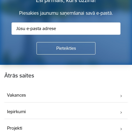
Piesakies jaunumu saņemšanai savā e-pastā.
Kājene
Ātrās saites
Vakances
Iepirkumi
Projekti