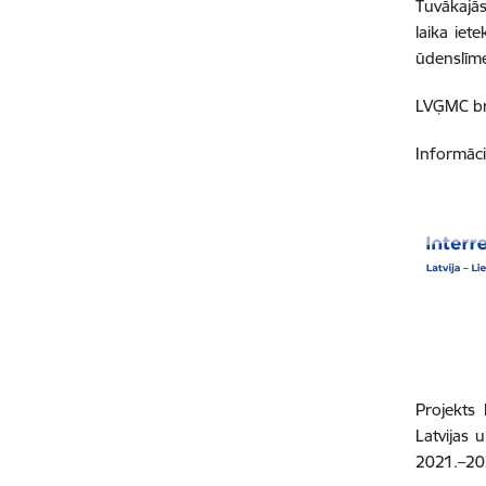
Tuvākajās
laika iet
ūdenslīm
LVĢMC brīd
Informāci
Projekts
Latvijas 
2021.–20