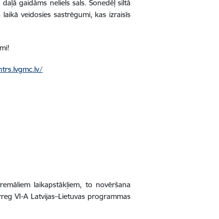
 daļā gaidāms neliels sals. Šonedēļ siltā
laikā veidosies sastrēgumi, kas izraisīs
ami!
ntrs.lvgmc.lv/
emāliem laikapstākļiem, to novēršana
erreg VI-A Latvijas–Lietuvas programmas