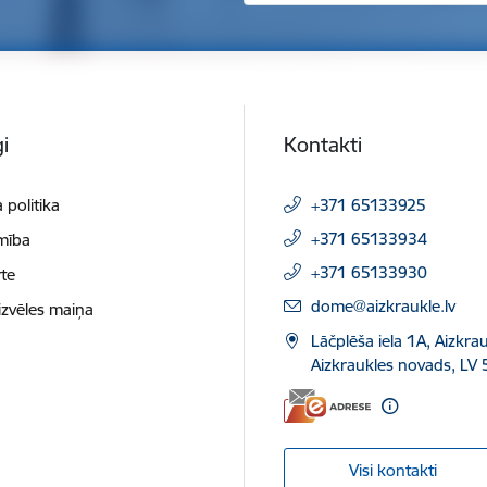
i
Kontakti
 politika
+371 65133925
+371 65133934
mība
+371 65133930
te
E-pasts:
dome@aizkraukle.lv
izvēles maiņa
Lāčplēša iela 1A, Aizkrau
Aizkraukles novads, LV 
Visi kontakti