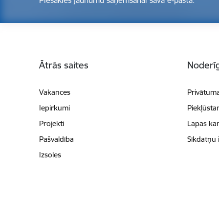
Kājene
Ātrās saites
Noderīg
Vakances
Privātuma
Iepirkumi
Piekļūsta
Projekti
Lapas kar
Pašvaldība
Sīkdatņu 
Izsoles