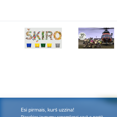
Esi pirmais, kurš uzzina!
Piesakies jaunumu saņemšanai savā e-pastā.