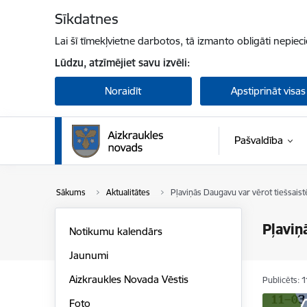
Pāriet uz lapas saturu
Sīkdatnes
Lai šī tīmekļvietne darbotos, tā izmanto obligāti nepiec
Lūdzu, atzīmējiet savu izvēli:
Noraidīt
Apstiprināt visas
Pašvaldība
Sākums
Aktualitātes
Pļaviņās Daugavu var vērot tiešsaist
Pļaviņ
Notikumu kalendārs
Jaunumi
Aizkraukles Novada Vēstis
Publicēts: 
Foto