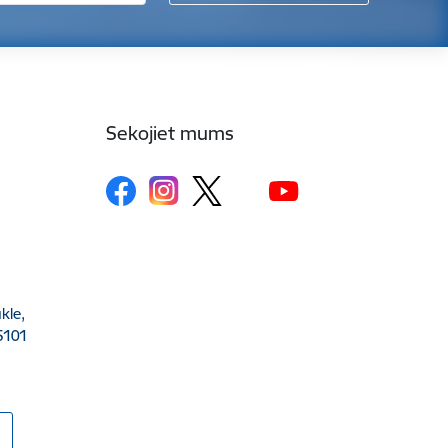
Sekojiet mums
kle,
5101