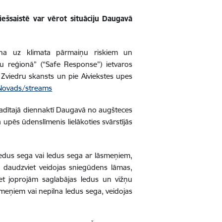
ešsaistē var vērot situāciju Daugavā
ana uz klimata pārmaiņu riskiem un
žu reģionā” (“Safe Response”) ietvaros
s, Zviedru skansts un pie Aiviekstes upes
Novads/streams
zvadītajā diennaktī Daugavā no augšteces
upēs ūdenslīmenis lielākoties svārstījās
r ledus sega vai ledus sega ar lāsmeņiem,
 daudzviet veidojas sniegūdens lāmas,
iet joprojām saglabājas ledus un vižņu
smeņiem vai nepilna ledus sega, veidojas