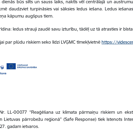
 dienās būs silts un sauss laiks, naktīs vēl centrālajā un austrumu
ekmē daudzviet turpināsies vai sāksies ledus iešana. Ledus iešanas 
eņa kāpumu augšpus tiem.
ina: ledus strauji zaudē savu izturību, tādēļ uz tā atrasties ir bīst
jai par plūdu riskiem seko līdzi LVĢMC tīmekļvietnē
https://videsce
 Nr. LL-00077 “Reaģēšana uz klimata pārmaiņu riskiem un ekstr
un Lietuvas pārrobežu reģionā” (Safe Response) tiek īstenots Int
27. gadam ietvaros.