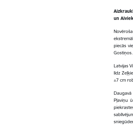
Aizkrauk
un Aivie
Novēroša
ekstremā
piecās vi
Gostiņos.
Latvijas 
līdz Zeļķ
±7 cm ro
Daugavā n
Pļaviņu 
piekraste
sablīvēju
sniegūden