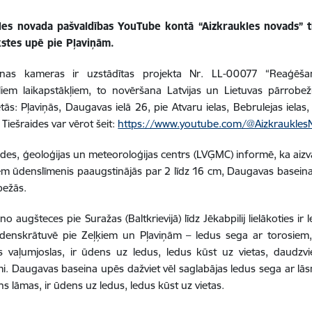
les novada pašvaldības YouTube kontā “Aizkraukles novads” ti
kstes upē pie Pļaviņām.
nas kameras ir uzstādītas projekta Nr. LL-00077 “Reaģēš
liem laikapstākļiem, to novēršana Latvijas un Lietuvas pārrobe
etās: Pļaviņās, Daugavas ielā 26, pie Atvaru ielas, Bebrulejas iela
 Tiešraides var vērot šeit:
https://www.youtube.com/@Aizkraukles
Vides, ģeoloģijas un meteoroloģijas centrs (LVĢMC) informē, ka ai
iem ūdenslīmenis paaugstinājās par 2 līdz 16 cm, Daugavas baseina 
bežās.
o augšteces pie Suražas (Baltkrievijā) līdz Jēkabpilij lielākoties i
ūdenskrātuvē pie Zeļķiem un Pļaviņām – ledus sega ar torosiem,
s vaļumjoslas, ir ūdens uz ledus, ledus kūst uz vietas, daudzv
mi. Daugavas baseina upēs dažviet vēl saglabājas ledus sega ar lā
s lāmas, ir ūdens uz ledus, ledus kūst uz vietas.