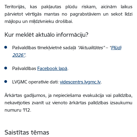
Teritorijās, kas pakļautas plūdu riskam, aicinām laikus
pārvietot vērtīgās mantas no pagrabstāviem un sekot līdzi
mājlopu un mīļdzīvnieku drošībai.
Kur meklēt aktuālo informāciju?
Pašvaldības tīmekļvietnē sadaļā
“Aktualitātes”
–
“
Plūdi
2026”
.
Pašvaldības
Facebook lapā
.
LVĢMC operatīvie dati:
videscentrs.lvgmc.lv
.
Ārkārtas gadījumos, ja nepieciešama evakuācija vai palīdzība,
nekavējoties zvanīt uz vienoto ārkārtas palīdzības izsaukumu
numuru 112.
Saistītas tēmas