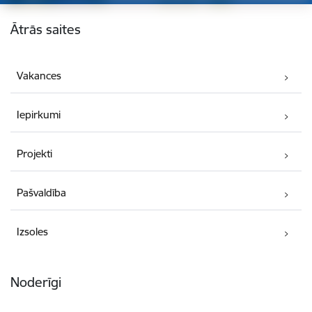
Kājene
Ātrās saites
Vakances
Iepirkumi
Projekti
Pašvaldība
Izsoles
Noderīgi