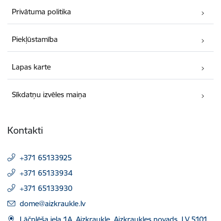
Privātuma politika
Piekļūstamība
Lapas karte
Sīkdatņu izvēles maiņa
Kontakti
+371 65133925
+371 65133934
+371 65133930
E-pasts:
dome@aizkraukle.lv
Lāčplēša iela 1A, Aizkraukle, Aizkraukles novads, LV 5101