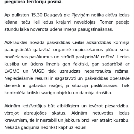
pieguļošo teritoriju posmā.
Ap pulksten 15.30 Daugavā pie Pļaviņām notika aktīva ledus
iešana, taču lieli ledus krājumi neveidojās. Tomēr pēdējo
stundu laikā novērota ūdens līmeņa paaugstināšanās.
Aizkraukles novada pašvaldības Civilās aizsardzības komisija
paaugstinātā gatavībā organizē nepieciešamos plūdu seku
novēršanas pasākumus un strādā pastiprinātā režīmā. Ledus
kustība un ūdens līmenis gan faktiski, gan sadarbībā ar
LVĢMC un VUGD tiek uzraudzīts nepārtrauktā režīmā.
Nepieciešamie resursi ir sagatavoti un pašvaldības operatīvie
dienesti ir gatavībā reaģēt, ja situācija pasliktināsies. Tiek
kontrolēta kritiski svarīgo objektu un dambja drošība.
Aicinām iedzīvotājus būt atbildīgiem un ievērot piesardzību,
vērojot aizraujošos skatus. Aicinām netuvoties ledus
krāvumiem, tie ir nestabili un jebkurā brīdī var atsākt kustību.
Nekādā gadījumā nedrīkst kāpt uz ledus!