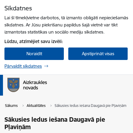
Pāriet uz lapas saturu
Sīkdatnes
Spied
lai meklētu
Enter
Lai šī tīmekļvietne darbotos, tā izmanto obligāti nepieciešamās
sīkdatnes. Ar Jūsu piekrišanu papildus šajā vietnē var tikt
izmantotas statistikas un sociālo mediju sīkdatnes.
Lūdzu, atzīmējiet savu izvēli:
Noraidīt
Apstiprināt visas
Pārvaldīt sīkdatnes
Sākums
Aktualitātes
Sākusies ledus iešana Daugavā pie Pļaviņām
Sākusies ledus iešana Daugavā pie
Pļaviņām